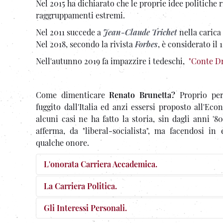
Nel 2015 ha dichiarato che le proprie idee politiche
raggruppamenti estremi.
Nel 2011 succede a
Jean-Claude Trichet
nella carica
Nel 2018, secondo la rivista
Forbes
, è considerato il 
Nell'autunno 2019 fa impazzire i tedeschi,
"Conte Dr
Come dimenticare
Renato Brunetta?
Proprio per
fuggito dall'Italia ed anzi essersi proposto all'Econ
alcuni casi ne ha fatto la storia, sin dagli anni '
afferma, da "liberal-socialista", ma facendosi i
qualche onore.
L'onorata Carriera Accademica.
La Carriera Politica.
Gli Interessi Personali.