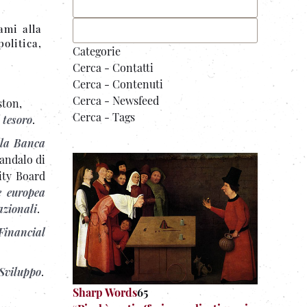
ami alla
olitica,
Categorie
Cerca - Contatti
Cerca - Contenuti
Cerca - Newsfeed
ston,
Cerca - Tags
 tesoro
.
lla Banca
candalo di
ity Board
e europea
azionali
.
Financial
 Sviluppo
.
Sharp Words
65