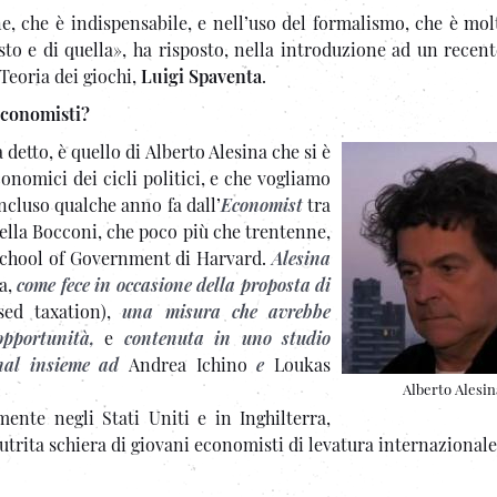
e, che è indispensabile, e nell’uso del formalismo, che è mol
sto e di quella», ha risposto, nella introduzione ad un recen
 Teoria dei giochi,
Luigi Spaventa
.
economisti?
detto, è quello di Alberto Alesina che si è
conomici dei cicli politici
, e che vogliamo
ncluso qualche anno fa dall’
Economist
tra
della Bocconi, che poco più che trentenne,
 School of Government di Harvard.
Alesina
ca,
come fece in occasione della proposta di
ed taxation),
una misura che avrebbe
opportunità,
e
contenuta in uno studio
rnal insieme ad
Andrea Ichino
e
Loukas
Alberto Alesin
mente negli Stati Uniti e in Inghilterra,
trita schiera di giovani economisti di levatura internazionale