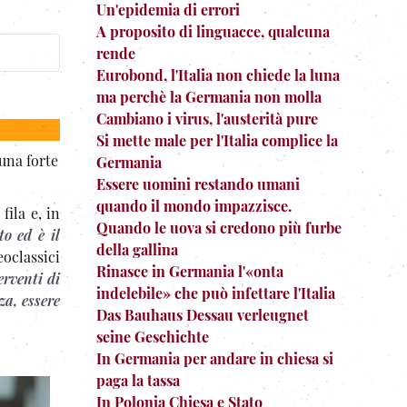
Un'epidemia di errori
A proposito di linguacce, qualcuna
rende
Eurobond, l'Italia non chiede la luna
ma perchè la Germania non molla
Cambiano i virus, l'austerità pure
Si mette male per l'Italia complice la
una forte
Germania
Essere uomini restando umani
quando il mondo impazzisce.
fila e, in
Quando le uova si credono più furbe
to ed è il
della gallina
eoclassici
Rinasce in Germania l'«onta
erventi di
indelebile» che può infettare l'Italia
za, essere
Das Bauhaus Dessau verleugnet
seine Geschichte
In Germania per andare in chiesa si
paga la tassa
In Polonia Chiesa e Stato