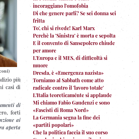
incoraggiano l'omofobia
Di che genere parli? Se sei donna sei
fritta
To', chi si rivede! Karl Marx
Perchè la ’Sinistra’ è morta e sepolta
E il convento di Sansepolcro chiude
per amore
L'Europa e il MES, di difficoltà si
muore
coni)
Dresda, è «Emergenza nazista»
udizio più
Torniamo al Sabbath come atto
ni casi di
radicale contro il 'lavoro totale'
L'Italia teoreticaménte si applaude
Mi chiamo Fabio Gaudenzi e sono
rumenti di
«Fascisti di Roma Nord»
ro, forti
La Germania segna la fine dei
nzione ai
«partiti popolari»
era aperta
Che la politica faccia il suo corso