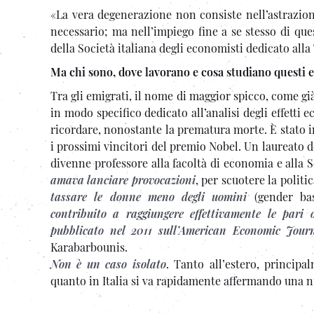
«La vera degenerazione non consiste nell’astrazion
necessario; ma nell’impiego fine a se stesso di que
della Società italiana degli economisti dedicato alla
Ma chi sono, dove lavorano e cosa studiano questi 
Tra gli emigrati, il nome di maggior spicco, come già 
in modo specifico dedicato all’analisi degli effetti e
ricordare, nonostante la prematura morte. È stato i
i prossimi vincitori del premio Nobel. Un laureato 
divenne professore alla facoltà di economia e alla
amava lanciare provocazioni
, per scuotere la politi
tassare le donne meno degli uomini
(gender bas
contribuito a raggiungere effettivamente le pari 
pubblicato nel 2011 sull’American Economic Jou
Karabarbounis.
Non è un caso isolato
. Tanto all’estero, principal
quanto in Italia si va rapidamente affermando una nu