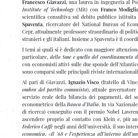
Francesco Giavazzi,
una laurea in ingegneria al Po
Institute of Technology
(Mit) con
Franco Modigli
scientifica consultiva sul debito pubblico istitui
Spaventa
, ricercatore del National Bureau of Eco
Cepr, attualmente professore straordinario di polit
stranieri e gli italiani. Insieme a Spaventa è il coo
I temi ai quali si è dedicato con maggiore attenzio
particolare,
dello Sme e quello del coordinamento d
con economisti attivi sulle due sponde dell’Atlanti
sono comparsi sulle principali riviste internaziona
Al pari di Giavazzi,
Ignazio Visco
(fratello di Vin
ombra del partito comunista
), attuale governatore 
servizio reale della bilancia dei pagamenti, del s
econometrico della
Banca d’Italia
. In via Nazionale
di ricerca) conseguito con il premio Nobel Lawrenc
ascendere proprio al contatto con Klein e, più an
Federico Caffè
negli anni dell’università, il suo inte
economica
. «
Il ’68 e l’esperienza all’interno dell