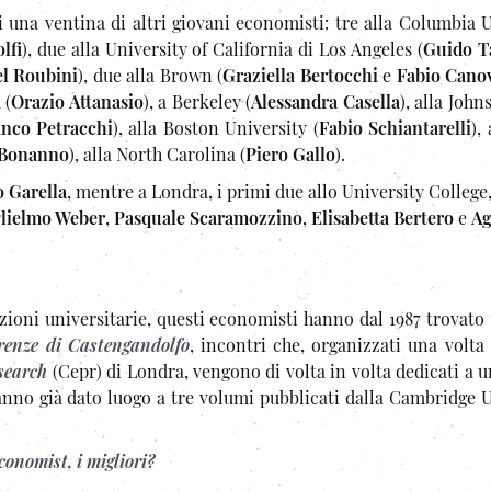
 una ventina di altri giovani economisti: tre alla Columbia U
lfi
), due alla University of California di Los Angeles (
Guido Ta
el Roubini
), due alla Brown (
Graziella Bertocchi
e
Fabio Cano
 (
Orazio Attanasio
), a Berkeley (
Alessandra Casella
), alla Joh
anco Petracchi
), alla Boston University (
Fabio Schiantarelli
),
Bonanno
), alla North Carolina (
Piero Gallo
).
o Garella
, mentre a Londra, i primi due allo University College, 
lielmo Weber
,
Pasquale Scaramozzino
,
Elisabetta Bertero
e
Ag
ituzioni universitarie, questi economisti hanno dal 1987 trovat
renze di Castengandolfo
, incontri che, organizzati una volta
search
(Cepr) di Londra, vengono di volta in volta dedicati a 
anno già dato luogo a tre volumi pubblicati dalla Cambridge U
Economist, i migliori?