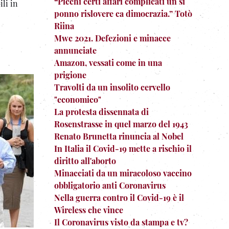
“Picchì certi affari complicati un si
ili in
ponno rislovere ca dimocrazia.” Totò
Riina
Mwc 2021. Defezioni e minacce
annunciate
Amazon, vessati come in una
prigione
Travolti da un insolito cervello
"economico"
La protesta dissennata di
Rosenstrasse in quel marzo del 1943
Renato Brunetta rinuncia al Nobel
In Italia il Covid-19 mette a rischio il
diritto all'aborto
Minacciati da un miracoloso vaccino
obbligatorio anti Coronavirus
Nella guerra contro il Covid-19 è il
Wireless che vince
Il Coronavirus visto da stampa e tv?