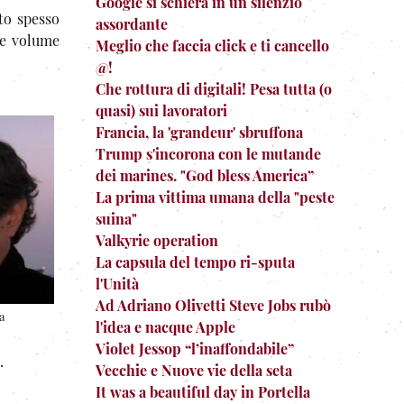
Google si schiera in un silenzio
to spesso
assordante
te volume
Meglio che faccia click e ti cancello
@!
Che rottura di digitali! Pesa tutta (o
quasi) sui lavoratori
Francia, la 'grandeur' sbruffona
Trump s'incorona con le mutande
dei marines. "God bless America”
La prima vittima umana della "peste
suina"
Valkyrie operation
La capsula del tempo ri-sputa
l'Unità
Ad Adriano Olivetti Steve Jobs rubò
a
l'idea e nacque Apple
Violet Jessop “l’inaffondabile”
.
Vecchie e Nuove vie della seta
It was a beautiful day in Portella