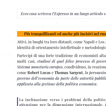
Ecco cosa scriveva l'Espresso in un lungo articolo
Più tranquillizanti ed anche più incisivi nel ruol
Attivi, in luoghi tra loro distanti, come Napoli e L
identità di orientamento intellettuale e metodologic
Partecipi di una forte tradizione di economisti alta
molti casi,
studiosi di quel felice processo di gove
Sistema monetario europeo
, condividono, in reazion
come
Robert Lucas
e
Thomas Sargent
,
la persuasio
governo dell’economia da parte delle autorità pubblic
applicata alla gestione della politica economica
.
La inclinazione verso i problemi della politi
attenzione per la dimensione internazionale, è