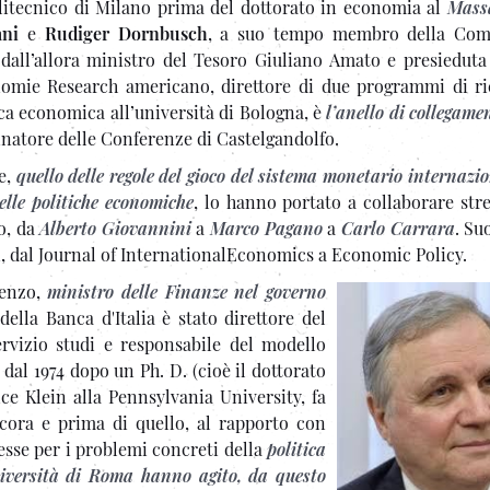
litecnico di Milano prima del dottorato in economia al
Mass
ani
e
Rudiger Dornbusch
, a suo tempo membro della Com
ta dall’allora ministro del Tesoro Giuliano Amato e presiedut
nomie Research americano, direttore di due programmi di ri
ica economica all’università di Bologna, è
l’anello di collegame
rdinatore delle Conferenze di Castelgandolfo.
ne,
quello delle regole del gioco del sistema monetario internazi
elle politiche economiche
, lo hanno portato a collaborare str
co, da
Alberto Giovannini
a
Marco Pagano
a
Carlo Carrara
. Su
li, dal Journal of InternationalEconomics a Economic Policy.
cenzo,
ministro delle Finanze nel governo
della Banca d'Italia è stato direttore del
ervizio studi e responsabile del modello
 dal 1974 dopo un Ph. D. (cioè il dottorato
e Klein alla Pennsylvania University, fa
cora e prima di quello, al rapporto con
resse per i problemi concreti della
politica
’università di Roma hanno agito, da questo