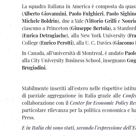
La squadra italiana in America è composta da quasi
(
Alberto Giovannini
,
Paolo Fulghieri
,
Paolo Sighino
Michele Boldrin
), due a Yale (
Vittorio Grilli
e
Nouri
ciascuno a Princeton (
Giuseppe Bertola
), a Stanford
(
Enrica Detragiache
), alla New York University (
Fr
College (
Enrico Perotti
), alla U. C. Davies (
Giacomo 
In Canada, all’università di Montreal, è andato
Paol
alla City University Business School, insegnano
Gug
Brugiadini
.
Stabilmente inseriti all’estero nelle rispettive ist
di parziale aggregazione in Italia grazie alle
Confe
collaborazione con il
Center for Economic Policy Re
particolare rilevanza per la politica economica e h
Press.
E in Italia chi sono stati, secondo l’espressione dell’