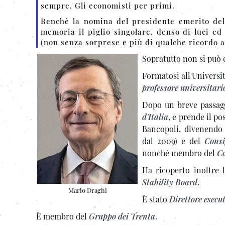
sempre. Gli economisti per primi.
Benchè la nomina del presidente emerito della
memoria il piglio singolare, denso di luci ed 
(non senza sorprese e più di qualche ricordo 
Sopratutto
non si può 
Formatosi all'Universit
professore universitari
Dopo un breve passag
d'Italia
, e prende il po
Bancopoli, divenendo
dal 2009) e del
Consi
nonché membro del
Co
Ha ricoperto inoltre 
Stability Board
.
Mario Draghi
È stato
Direttore esecu
È membro del
Gruppo dei Trenta
.