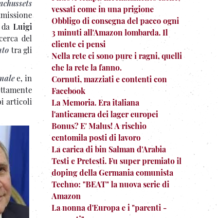
achussets
vessati come in una prigione
missione
Obbligo di consegna del pacco ogni
a da
Luigi
3 minuti all'Amazon lombarda. Il
cerca del
cliente ci pensi
nto
tra gli
Nella rete ci sono pure i ragni, quelli
che la rete la fanno.
onale
e, in
Cornuti, mazziati e contenti con
ettamente
Facebook
oi articoli
La Memoria. Era italiana
l'anticamera dei lager europei
Bonus? E' Malus! A rischio
centomila posti di lavoro
La carica di bin Salman d'Arabia
Testi e Pretesti. Fu super premiato il
doping della Germania comunista
Techno: "BEAT" la nuova serie di
Amazon
La nonna d'Europa e i "parenti -