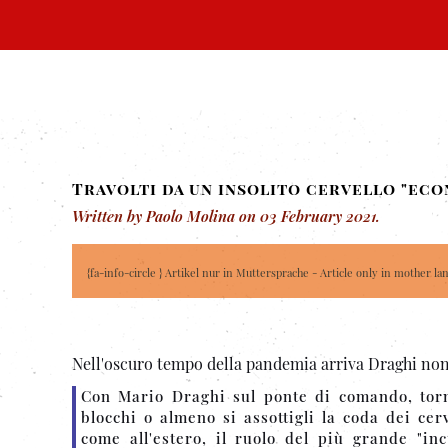
Travolti da un insolito cervello "ec
Written by Paolo Molina on
03 February 2021
.
{fa-info-circle } Artikel nur in Muttersprache - Article only in mother la
Nell'oscuro tempo della pandemia arriva Draghi non
Con Mario Draghi sul ponte di comando, torn
blocchi o almeno si assottigli la coda dei cerv
come all'estero, il ruolo del più grande "in