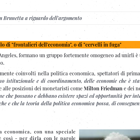
 su Brunetta a riguardo dell'argomento
o di "frontalieri dell'economia", o di "cervelli in fuga"
os Angeles, formano un gruppo fortemente omogeneo ad unirli è 
o.
mente coinvolti nella politica economica, spettatori di prima 
rno istituzionale e di coordinamento, delle economie che è sta
e alle posizioni dei monetaristi come
Milton Friedman
e dei n
ne che possano e debbano esistere spazi ed opportunità per int
he e che la teoria della politica economica possa, di conseguen
ca economica, con una speciale
 così - per dirla con le parole