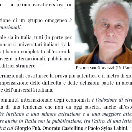
 - la prima caratteristica in
mazione di un gruppo omogeneo
è
ernazionali
.
le sia in Italia, tutti (in parte per
ncorsi universitari italiani tra la
nta) hanno completato all’estero la
nvegni internazionali, pubblicano
ditrici straniere.
Francesco Giavazzi
(UniBoc
ernazionali costituisce la prova più autentica e il metro di gi
mpensazione delle difficoltà e delle delusioni patite in alcu
e dell’università italiana.
comunità internazionale degli economisti
è l’adozione di st
tta di una tendenza che non da oggi suscita, anche all’este
che invitano a una minore astrazione e a una maggiore atte
e anche in Italia con la pubblicazione, tra l’altro, di una lett
 tra cui
Giorgio Fuà
,
Onorato Castellino
e
Paolo Sylos Labini
.