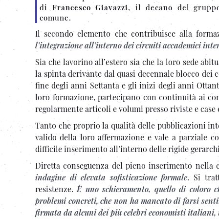
di
Francesco Giavazzi
, il decano del gruppo
comune.
Il secondo elemento che contribuisce alla for
l’integrazione all’interno dei circuiti accademici int
Sia che lavorino all’estero sia che la loro sede abitua
la spinta derivante dal quasi decennale blocco dei co
fine degli anni Settanta e gli inizi degli anni Otta
loro formazione, partecipano con continuità ai co
regolarmente articoli e volumi presso riviste e case e
Tanto che proprio la qualità delle pubblicazioni int
valido della loro affermazione e vale a parziale co
difficile inserimento all’interno delle rigide gerarchi
Diretta conseguenza del pieno inserimento nella 
indagine di elevata sofisticazione formale
. Si tra
resistenze.
È uno schieramento, quello di coloro 
problemi concreti, che non ha mancato di farsi sentir
firmata da alcuni dei più celebri economisti italiani,