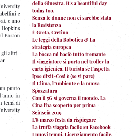
della Ginestra. It's a beautiful day
niversity
today too.
bellini
e
Senza le donne non ci sarebbe stata
va
), e uno
la Resistenza
ns Hopkins
È Greta, Cretino
 al Boston
Le leggi della Robotica & La
strategia europea
gli altri
La bocca mi baciò tutto tremante
ar
Il viaggiatore si porta nel trolley la
carta igienica. Il turista se l'aspetta
Ipse dixit-Così è (se vi pare)
Il Clima, l'Ambiente e la nuova
o un punto
Spazzatura
 l’anno in
Con il 5G si governa il mondo. La
un tema di
Cina l'ha scoperto per prima
niversity
Sciuscià 2019
L'8 marzo festa da rispiegare
La truffa viaggia facile su Facebook
I nuovi tempi. Licenziamento facile,