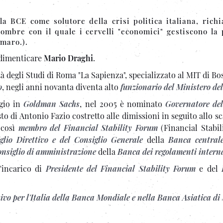
 BCE come solutore della crisi politica italiana, richi
ombre con il quale i cervelli "economici" gestiscono la p
amaro.).
dimenticare
Mario Draghi
.
à degli Studi di Roma "La Sapienza", specializzato al MIT di Bo
o
, negli anni novanta diventa alto
funzionario del Ministero del
gio in
Goldman Sachs
, nel 2005 è nominato
Governatore de
sto di Antonio Fazio costretto alle dimissioni in seguito allo s
 così
membro del Financial Stability Forum
(Financial Stabil
glio Direttivo e del Consiglio Generale
della
Banca central
nsiglio di amministrazione
della
Banca dei regolamenti intern
l'incarico di
Presidente del Financial Stability Forum
e del
tivo per l'Italia della Banca Mondiale e nella Banca Asiatica di