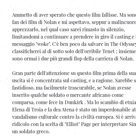
Ammetto di aver sperato che questo film fallisse. Ma son
fan dei film di Nolan e mi aspettavo, seppur a malincuore
apprezzarlo, nel qual caso sarei rimasto in silenzio,
limitandomi a continuare a prendere in giro il casting e 
messaggio "woke". C'è ben poco da salvare in The Odyssey
classificherei al di sotto solo dell'orribile Tenet ; insieme
sono ormai i due più grandi flop della carriera di Nolan.
Gran parte dell'attenzione su questo film prima della sua
uscita si è concentrata sul casting, e a ragione. Sarebbe 
fastidioso, ma facilmente trascurabile, se Nolan avesse
inserito qualche soldato o mercante africano come
comparsa, come fece in Dunkirk . Ma lo scambio di etnia
Elena di Troia e la dea Atena è stato un imperdonabile at
vandalismo culturale contro la civiltà europea. Si è arrivat
ridicolo con la scelta di "Elliot" Page per interpretare Si
un soldato greco.