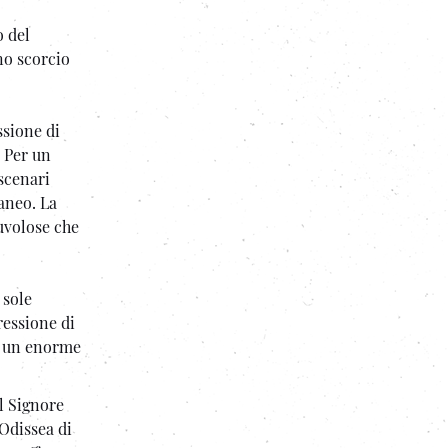
o del
no scorcio
ssione di
. Per un
 scenari
aneo. La
uvolose che
 sole
ressione di
ra un enorme
el Signore
'Odissea di