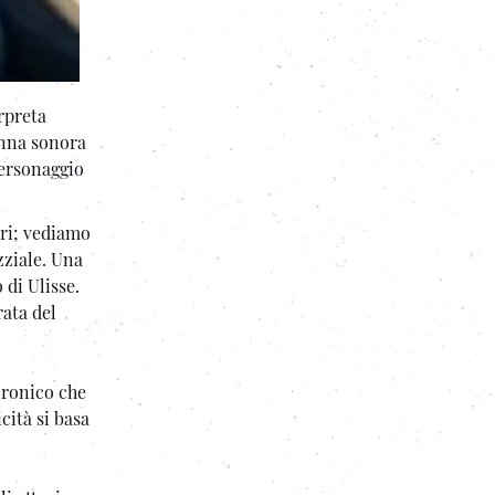
rpreta
onna sonora
personaggio
eri; vediamo
zziale. Una
 di Ulisse.
rata del
ironico che
cità si basa