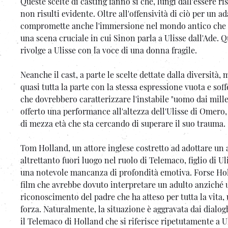
Queste scelte di casting fanno sì che, lungi dall'essere ris
non risulti evidente. Oltre all'offensività di ciò per un a
compromette anche l'immersione nel mondo antico che N
una scena cruciale in cui Sinon parla a Ulisse dall'Ade. 
rivolge a Ulisse con la voce di una donna fragile.
Neanche il cast, a parte le scelte dettate dalla diversit
quasi tutta la parte con la stessa espressione vuota e s
che dovrebbero caratterizzare l'instabile "uomo dai mil
offerto una performance all'altezza dell'Ulisse di Omero, 
di mezza età che sta cercando di superare il suo trauma.
Tom Holland, un attore inglese costretto ad adottare un
altrettanto fuori luogo nel ruolo di Telemaco, figlio di
una notevole mancanza di profondità emotiva. Forse Holl
film che avrebbe dovuto interpretare un adulto anziché 
riconoscimento del padre che ha atteso per tutta la vita,
forza. Naturalmente, la situazione è aggravata dai dialog
il Telemaco di Holland che si riferisce ripetutamente a U