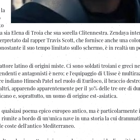
 la
o
to
a sia Elena di Troia che sua sorella Clitennestra. Zendaya inte
terpretato dal rapper Travis Scott, che fornisce anche una col
nonostante il suo tempo limitato sullo schermo, è in realtà un 
attore latino di origini miste. Ci sono soldati troiani e greci n
endenti e antagonisti è nero; e l'equipaggio di Ulisse è multira
tore indiano Himesh Patel nel ruolo di Euriloco, il braccio destro
 altri, apparendo apparentemente per il 30% delle tre ore di du
icano e, soprattutto, un uomo di origine est-asiatica.
 qualsiasi poema epico europeo antico, ma è particolarmente 
riunite a bordo di un'unica nave in una storia la cui drammati
 le coste dell'antico Mediterraneo.