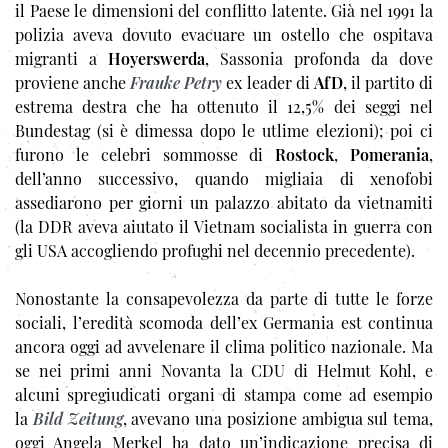
il Paese le dimensioni del conflitto latente. Già nel 1991 la
polizia aveva dovuto evacuare un ostello che ospitava
migranti a
Hoyerswerda
, Sassonia profonda da dove
proviene anche
Frauke Petry
ex leader di
AfD
, il
partito di
estrema destra che ha ottenuto il 12,5%
dei seggi nel
Bundestag (si è dimessa dopo le utlime elezioni); poi ci
furono le celebri sommosse di
Rostock
,
Pomerania
,
dell’anno successivo, quando migliaia di xenofobi
assediarono per giorni un palazzo abitato da vietnamiti
(la DDR aveva aiutato il Vietnam socialista in guerra con
gli USA accogliendo profughi nel decennio precedente).
Nonostante la consapevolezza da parte di tutte le forze
sociali, l’eredità scomoda dell’ex Germania est continua
ancora oggi ad avvelenare il clima politico nazionale. Ma
se nei primi anni Novanta la CDU di Helmut Kohl, e
alcuni spregiudicati organi di stampa come ad esempio
la
Bild Zeitung
, avevano una posizione ambigua sul tema,
oggi Angela Merkel ha dato un’indicazione precisa di