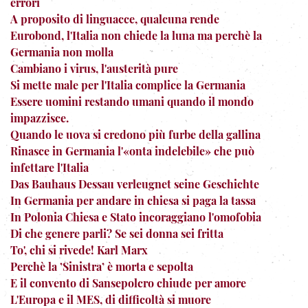
errori
A proposito di linguacce, qualcuna rende
Eurobond, l'Italia non chiede la luna ma perchè la
Germania non molla
Cambiano i virus, l'austerità pure
Si mette male per l'Italia complice la Germania
Essere uomini restando umani quando il mondo
impazzisce.
Quando le uova si credono più furbe della gallina
Rinasce in Germania l'«onta indelebile» che può
infettare l'Italia
Das Bauhaus Dessau verleugnet seine Geschichte
In Germania per andare in chiesa si paga la tassa
In Polonia Chiesa e Stato incoraggiano l'omofobia
Di che genere parli? Se sei donna sei fritta
To', chi si rivede! Karl Marx
Perchè la ’Sinistra’ è morta e sepolta
E il convento di Sansepolcro chiude per amore
L'Europa e il MES, di difficoltà si muore