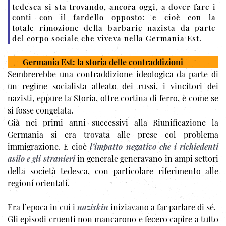
tedesca si sta trovando, ancora oggi, a dover fare i
conti con il fardello opposto: e cioè con la
totale rimozione della barbarie nazista da parte
del corpo sociale che viveva nella Germania Est.
Germania Est: la storia delle contraddizioni
Sembrerebbe una contraddizione ideologica da parte di
un regime socialista alleato dei russi, i vincitori dei
nazisti, eppure la Storia, oltre cortina di ferro, è come se
si fosse congelata.
Già nei primi anni successivi alla Riunificazione la
Germania si era trovata alle prese col problema
immigrazione. E cioè
l’impatto negativo che i richiedenti
asilo e gli stranieri
in generale generavano in ampi settori
della società tedesca, con particolare riferimento alle
regioni orientali.
Era l’epoca in cui i
naziskin
iniziavano a far parlare di sé.
Gli episodi cruenti non mancarono e fecero capire a tutto