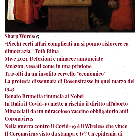
Sharp Words
65
“Picchì certi affari complicati un si ponno rislovere ca
dimocrazia.” Totò Riina
Mwc 2021. Defezioni e minacce annunciate
Amazon, vessati come in una prigione
Travolti da un insolito cervello "economico"
La protesta dissennata di Rosenstrasse in quel marzo del
1943
Renato Brunetta rinuncia al Nobel
In Italia il Covid-19 mette a rischio il diritto all'aborto
Minacciati da un miracoloso vaccino obbligatorio anti
Coronavirus
Nella guerra contro il Covid-19 è il Wireless che vince
Il Coronavirus visto da stampa e tv? Un'epidemia di