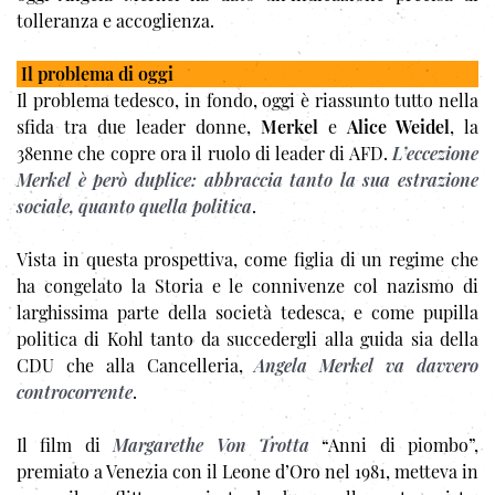
tolleranza e accoglienza.
Il problema di oggi
Il problema tedesco, in fondo, oggi è riassunto tutto nella
sfida tra due leader donne,
Merkel
e
Alice Weidel
, la
38enne che copre ora il ruolo di leader di AFD.
L’eccezione
Merkel è però duplice: abbraccia tanto la sua estrazione
sociale, quanto quella politica
.
Vista in questa prospettiva, come figlia di un regime che
ha congelato la Storia e le connivenze col nazismo di
larghissima parte della società tedesca, e come pupilla
politica di Kohl tanto da succedergli alla guida sia della
CDU che alla Cancelleria,
Angela Merkel va davvero
controcorrente
.
Il film di
Margarethe Von Trotta
“Anni di piombo”,
premiato a Venezia con il Leone d’Oro nel 1981, metteva in