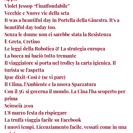
Violet Jessop “l’inaffondabile”
Vecchie e Nuove vie della seta
It was a beautiful day in Portella della Ginestra. It's a
beautiful day today too.
Senza le donne non ci sarebbe stata la Resistenza
È Greta, Cretino
Le leggi della Robotica & La strategia europea
La bocca mi baciò tutto tremante
Il viaggiatore si porta nel trolley la carta igienica. Il
turista se l'aspetta
Ipse dixit-Così è (se vi pare)
Il Clima, l'Ambiente e la nuova Spazzatura
Con il 5G si governa il mondo. La Cina l'ha scoperto per
prima
Sciuscià 2019
L'8 marzo festa da rispiegare
La truffa viaggia facile su Facebook
I nuovi tempi. Licenziamento facile, vessati come in una