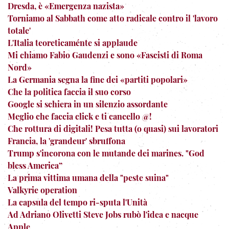
Dresda, è «Emergenza nazista»
Torniamo al Sabbath come atto radicale contro il 'lavoro
totale'
L'Italia teoreticaménte si applaude
Mi chiamo Fabio Gaudenzi e sono «Fascisti di Roma
Nord»
La Germania segna la fine dei «partiti popolari»
Che la politica faccia il suo corso
Google si schiera in un silenzio assordante
Meglio che faccia click e ti cancello @!
Che rottura di digitali! Pesa tutta (o quasi) sui lavoratori
Francia, la 'grandeur' sbruffona
Trump s'incorona con le mutande dei marines. "God
bless America”
La prima vittima umana della "peste suina"
Valkyrie operation
La capsula del tempo ri-sputa l'Unità
Ad Adriano Olivetti Steve Jobs rubò l'idea e nacque
Apple