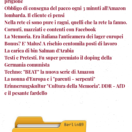
prigione
Obbligo di consegna del pacco ogni 3 minuti all'Amazon
lombarda. Il cliente ci pensi
Nella rete ci sono pure i ragni, quelli che la rete la fanno.
Cornuti, mazziati e contenti con Facebook
La Memoria. Era italiana l'anticamera dei lager europei
Bonus? E' Malus! A rischio centomila posti di lavoro
La carica di bin Salman d'Arabia
Testi e Pretesti. Fu super premiato il doping della
Germania comunista
Techno: "BEAT" la nuova serie di Amazon
La nonna d'Europa e i "parenti - serpenti"
Erinnerungskultur "Cultura della Memoria". DDR - AfD
e il pesante fardello