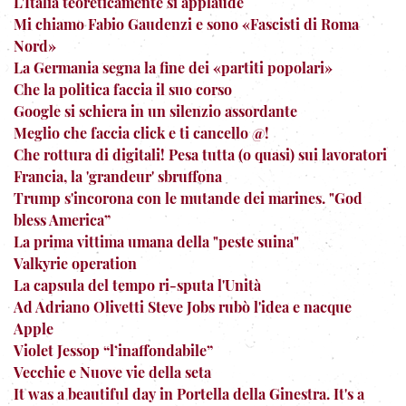
L'Italia teoreticaménte si applaude
Mi chiamo Fabio Gaudenzi e sono «Fascisti di Roma
Nord»
La Germania segna la fine dei «partiti popolari»
Che la politica faccia il suo corso
Google si schiera in un silenzio assordante
Meglio che faccia click e ti cancello @!
Che rottura di digitali! Pesa tutta (o quasi) sui lavoratori
Francia, la 'grandeur' sbruffona
Trump s'incorona con le mutande dei marines. "God
bless America”
La prima vittima umana della "peste suina"
Valkyrie operation
La capsula del tempo ri-sputa l'Unità
Ad Adriano Olivetti Steve Jobs rubò l'idea e nacque
Apple
Violet Jessop “l’inaffondabile”
Vecchie e Nuove vie della seta
It was a beautiful day in Portella della Ginestra. It's a