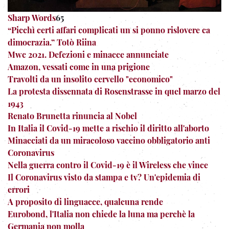
Sharp Words
65
“Picchì certi affari complicati un si ponno rislovere ca
dimocrazia.” Totò Riina
Mwc 2021. Defezioni e minacce annunciate
Amazon, vessati come in una prigione
Travolti da un insolito cervello "economico"
La protesta dissennata di Rosenstrasse in quel marzo del
1943
Renato Brunetta rinuncia al Nobel
In Italia il Covid-19 mette a rischio il diritto all'aborto
Minacciati da un miracoloso vaccino obbligatorio anti
Coronavirus
Nella guerra contro il Covid-19 è il Wireless che vince
Il Coronavirus visto da stampa e tv? Un'epidemia di
errori
A proposito di linguacce, qualcuna rende
Eurobond, l'Italia non chiede la luna ma perchè la
Germania non molla