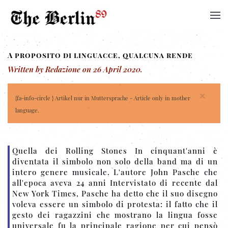
A proposito di linguacce, qualcuna rende
Written by Redazione on
26 April 2020
.
×
{fa-info-circle } Artikel nur in Muttersprache - Article only in mother
language.
Quella dei Rolling Stones In cinquant'anni è
diventata il simbolo non solo della band ma di un
intero genere musicale. L'autore John Pasche che
all'epoca aveva 24 anni Intervistato di recente dal
New York Times, Pasche ha detto che il suo disegno
voleva essere un simbolo di protesta: il fatto che il
gesto dei ragazzini che mostrano la lingua fosse
universale fu la principale ragione per cui pensò