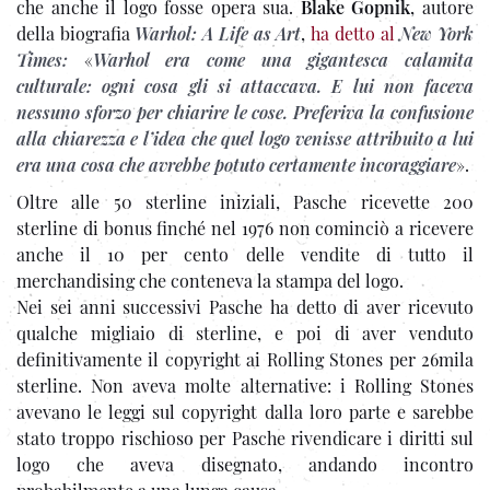
che anche il logo fosse opera sua.
Blake Gopnik
, autore
della biografia
Warhol: A Life as Art
,
ha detto al
New York
Times:
«
Warhol era come una gigantesca calamita
culturale: ogni cosa gli si attaccava. E lui non faceva
nessuno sforzo per chiarire le cose. Preferiva la confusione
alla chiarezza e l’idea che quel logo venisse attribuito a lui
era una cosa che avrebbe potuto certamente incoraggiare
».
Oltre alle 50 sterline iniziali, Pasche ricevette 200
sterline di bonus finché nel 1976 non cominciò a ricevere
anche il 10 per cento delle vendite di tutto il
merchandising che conteneva la stampa del logo.
Nei sei anni successivi Pasche ha detto di aver ricevuto
qualche migliaio di sterline, e poi di aver venduto
definitivamente il copyright ai Rolling Stones per 26mila
sterline. Non aveva molte alternative: i Rolling Stones
avevano le leggi sul copyright dalla loro parte e sarebbe
stato troppo rischioso per Pasche rivendicare i diritti sul
logo che aveva disegnato, andando incontro