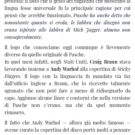
protesta: il fatto che il gesto dei ragazzini che mostrano la
lingua fosse universale fu la principale ragione per cui
pensò che avrebbe funzionato.
Pasche ha anche detto che
nonostante quanto si creda, le labbra che disegnò non
erano ispirate alle labbra di Mick Jagger, almeno non
consapevolmente
.
Il logo che conosciamo oggi comunque è lievemente
diverso da quello originale di Pasche.
In quei mesi infatti, negli Stati Uniti,
Craig Braun
stava
lavorando insieme a
Andy Warhol
alla copertina di
Sticky
Fingers
. Il logo con la linguaccia fu mandato via fax
dall’ufficio inglese a Braun, che lo ricevette talmente
sgranato che non poté fare a meno di ridisegnarlo da
capo. Aggiunse alcune linee e contorni che nella versione
di Pasche non c’erano, ma che da quel momento
rimasero.
Il fatto che Andy Warhol — allora già molto famoso —
avesse curato la copertina del disco portò molti a pensare