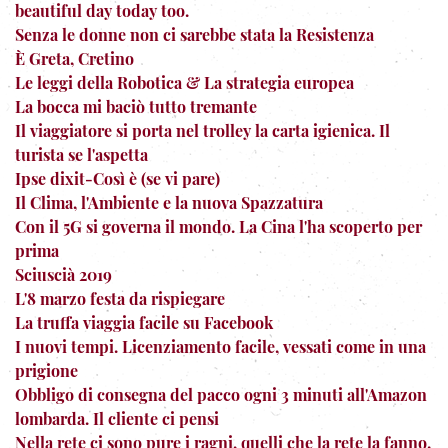
beautiful day today too.
Senza le donne non ci sarebbe stata la Resistenza
È Greta, Cretino
Le leggi della Robotica & La strategia europea
La bocca mi baciò tutto tremante
Il viaggiatore si porta nel trolley la carta igienica. Il
turista se l'aspetta
Ipse dixit-Così è (se vi pare)
Il Clima, l'Ambiente e la nuova Spazzatura
Con il 5G si governa il mondo. La Cina l'ha scoperto per
prima
Sciuscià 2019
L'8 marzo festa da rispiegare
La truffa viaggia facile su Facebook
I nuovi tempi. Licenziamento facile, vessati come in una
prigione
Obbligo di consegna del pacco ogni 3 minuti all'Amazon
lombarda. Il cliente ci pensi
Nella rete ci sono pure i ragni, quelli che la rete la fanno.