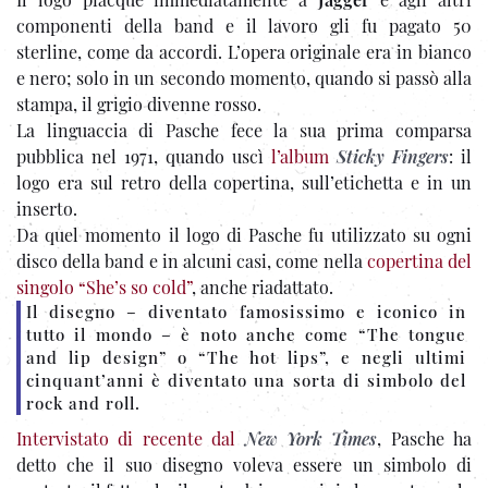
componenti della band e il lavoro gli fu pagato 50
sterline, come da accordi. L’opera originale era in bianco
e nero; solo in un secondo momento, quando si passò alla
stampa, il grigio divenne rosso.
La linguaccia di Pasche fece la sua prima comparsa
pubblica nel 1971, quando uscì
l’album
Sticky Fingers
: il
logo era sul retro della copertina, sull’etichetta e in un
inserto.
Da quel momento il logo di Pasche fu utilizzato su ogni
disco della band e in alcuni casi, come nella
copertina del
singolo “She’s so cold”
, anche riadattato.
Il disegno – diventato famosissimo e iconico in
tutto il mondo – è noto anche come “The tongue
and lip design” o “The hot lips”, e negli ultimi
cinquant’anni è diventato una sorta di simbolo del
rock and roll.
Intervistato di recente dal
New York Times
, Pasche ha
detto che il suo disegno voleva essere un simbolo di