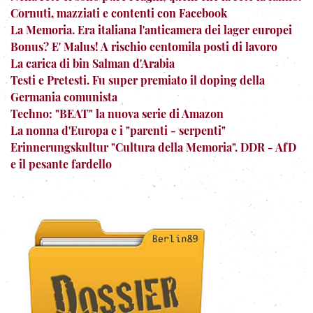
Cornuti, mazziati e contenti con Facebook
La Memoria. Era italiana l'anticamera dei lager europei
Bonus? E' Malus! A rischio centomila posti di lavoro
La carica di bin Salman d'Arabia
Testi e Pretesti. Fu super premiato il doping della
Germania comunista
Techno: "BEAT" la nuova serie di Amazon
La nonna d'Europa e i "parenti - serpenti"
Erinnerungskultur "Cultura della Memoria". DDR - AfD
e il pesante fardello