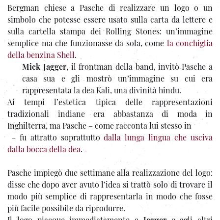
Bergman chiese a Pasche di realizzare un logo o un
simbolo che potesse essere usato sulla carta da lettere e
sulla cartella stampa dei Rolling Stones: un’immagine
semplice ma che funzionasse da sola, come
la conchiglia
della benzina Shell
.
Mick Jagger
, il frontman della band, invitò Pasche a
casa sua e gli mostrò un’immagine su cui era
rappresentata la dea Kali, una divinità hindu.
Ai tempi l’estetica tipica delle rappresentazioni
tradizionali indiane era abbastanza di moda in
Inghilterra, ma Pasche – come racconta lui stesso in
– fu attratto soprattutto
dalla lunga lingua che usciva
dalla bocca della dea
.
Pasche impiegò due settimane alla realizzazione del logo:
disse che dopo aver avuto l’idea si trattò solo di trovare il
modo più semplice di rappresentarla in modo che fosse
più facile possibile da riprodurre.
Il logo piacque immediatamente a
Jagger
e agli altri