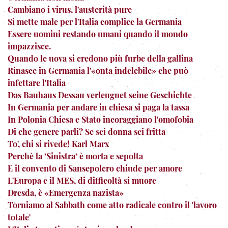
Cambiano i virus, l'austerità pure
Si mette male per l'Italia complice la Germania
Essere uomini restando umani quando il mondo
impazzisce.
Quando le uova si credono più furbe della gallina
Rinasce in Germania l'«onta indelebile» che può
infettare l'Italia
Das Bauhaus Dessau verleugnet seine Geschichte
In Germania per andare in chiesa si paga la tassa
In Polonia Chiesa e Stato incoraggiano l'omofobia
Di che genere parli? Se sei donna sei fritta
To', chi si rivede! Karl Marx
Perchè la ’Sinistra’ è morta e sepolta
E il convento di Sansepolcro chiude per amore
L'Europa e il MES, di difficoltà si muore
Dresda, è «Emergenza nazista»
Torniamo al Sabbath come atto radicale contro il 'lavoro
totale'