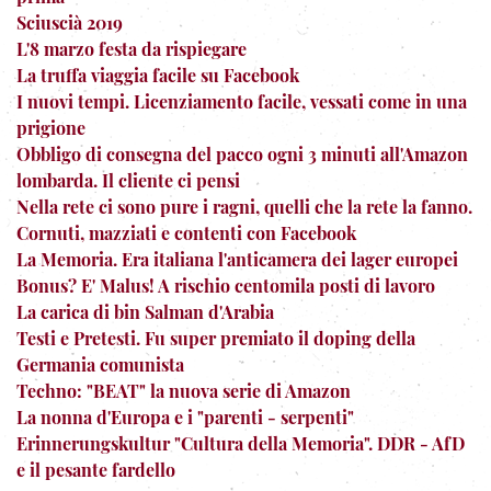
Sciuscià 2019
L'8 marzo festa da rispiegare
La truffa viaggia facile su Facebook
I nuovi tempi. Licenziamento facile, vessati come in una
prigione
Obbligo di consegna del pacco ogni 3 minuti all'Amazon
lombarda. Il cliente ci pensi
Nella rete ci sono pure i ragni, quelli che la rete la fanno.
Cornuti, mazziati e contenti con Facebook
La Memoria. Era italiana l'anticamera dei lager europei
Bonus? E' Malus! A rischio centomila posti di lavoro
La carica di bin Salman d'Arabia
Testi e Pretesti. Fu super premiato il doping della
Germania comunista
Techno: "BEAT" la nuova serie di Amazon
La nonna d'Europa e i "parenti - serpenti"
Erinnerungskultur "Cultura della Memoria". DDR - AfD
e il pesante fardello