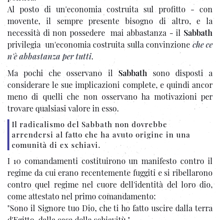
Al posto di un'economia costruita sul profitto - con
movente, il sempre presente bisogno di altro, e la
necessità di non possedere mai abbastanza - il
Sabbath
privilegia un'economia costruita sulla convinzione
che ce
n'è abbastanza per tutti
.
Ma pochi che osservano il
Sabbath
sono disposti a
considerare le sue implicazioni complete, e quindi ancor
meno di quelli che non osservano ha motivazioni per
trovare qualsiasi valore in esso.
Il radicalismo del Sabbath non dovrebbe
arrendersi al fatto che ha avuto origine in una
comunità di ex schiavi.
I 10 comandamenti costituirono un manifesto contro il
regime da cui erano recentemente fuggiti e si ribellarono
contro quel regime nel cuore dell'identità del loro dio,
come attestato nel primo comandamento:
"Sono il Signore tuo Dio, che ti ho fatto uscire dalla terra
d'Egitto, dalla casa della schiavitù."