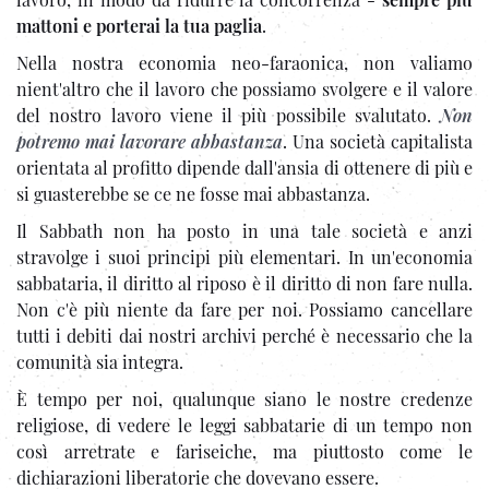
mattoni e porterai la tua paglia
.
Nella nostra economia neo-faraonica, non valiamo
nient'altro che il lavoro che possiamo svolgere e il valore
del nostro lavoro viene il più possibile svalutato.
Non
potremo mai lavorare abbastanza
. Una società capitalista
orientata al profitto dipende dall'ansia di ottenere di più e
si guasterebbe se ce ne fosse mai abbastanza.
Il Sabbath non ha posto in una tale società e anzi
stravolge i suoi principi più elementari. In un'economia
sabbataria, il diritto al riposo è il diritto di non fare nulla.
Non c'è più niente da fare per noi. Possiamo cancellare
tutti i debiti dai nostri archivi perché è necessario che la
comunità sia integra.
È tempo per noi, qualunque siano le nostre credenze
religiose, di vedere le leggi sabbatarie di un tempo non
così arretrate e fariseiche, ma piuttosto come le
dichiarazioni liberatorie che dovevano essere.