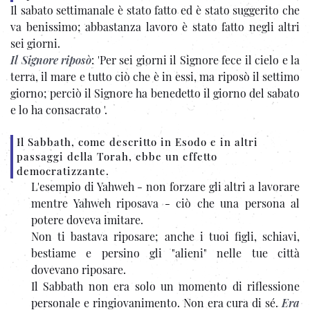
Il sabato settimanale è stato fatto ed è stato suggerito che
va benissimo; abbastanza lavoro è stato fatto negli altri
sei giorni.
Il Signore riposò
: 'Per sei giorni il Signore fece il cielo e la
terra, il mare e tutto ciò che è in essi, ma riposò il settimo
giorno; perciò il Signore ha benedetto il giorno del sabato
e lo ha consacrato '.
Il Sabbath, come descritto in Esodo e in altri
passaggi della Torah, ebbe un effetto
democratizzante.
L'esempio di Yahweh - non forzare gli altri a lavorare
mentre Yahweh riposava - ciò che una persona al
potere doveva imitare.
Non ti bastava riposare; anche i tuoi figli, schiavi,
bestiame e persino gli "alieni" nelle tue città
dovevano riposare.
Il Sabbath non era solo un momento di riflessione
personale e ringiovanimento. Non era cura di sé.
Era