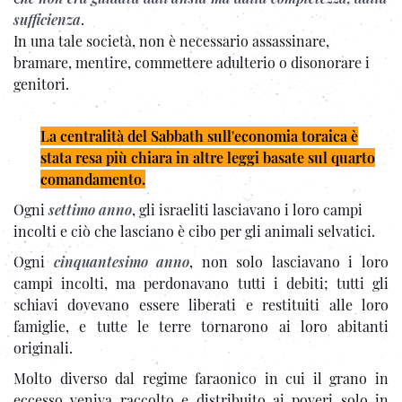
sufficienza
.
In una tale società, non è necessario assassinare,
bramare, mentire, commettere adulterio o disonorare i
genitori.
La centralità del Sabbath sull'economia toraica è
stata resa più chiara in altre leggi basate sul quarto
comandamento.
Ogni
settimo anno
, gli israeliti lasciavano i loro campi
incolti e ciò che lasciano è cibo per gli animali selvatici.
Ogni
cinquantesimo anno
, non solo lasciavano i loro
campi incolti, ma perdonavano tutti i debiti; tutti gli
schiavi dovevano essere liberati e restituiti alle loro
famiglie, e tutte le terre tornarono ai loro abitanti
originali.
Molto diverso dal regime faraonico in cui il grano in
eccesso veniva raccolto e distribuito ai poveri solo in