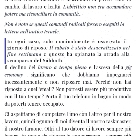
cambio di lavoro e lealtà.
L'obiettivo non era accumulare
potere ma riconciliare la comunità.
Non è noto se questi comandi radicali fossero eseguiti la
lettera nell'antico Israele
.
In ogni caso, solo nominalmente è osservato il ​​
giorno di riposo.
Il sabato è stato desacralizzato nel
fine settimana
e questo ha spianato la strada alla
scomparsa del
Sabbath
.
Il declino del
lavoro a tempo pieno
e l'ascesa della
gig
economy
significano che dobbiamo impegnarci
incessantemente e non riposare mai. Perché non hai
risposto a quell'email? Non potresti essere più produttivo
con il tuo tempo? Porta il tuo telefono in bagno in modo
da poterti tenere occupato.
Ci aspettiamo di competere l'uno con l'altro per il nostro
lavoro, quindi ognuno di noi diventa il nostro taskmaster,
il nostro faraone. Offri al tuo datore di lavoro sempre più
lavoro, in modo da ridurre la concorrenza -
sempre più