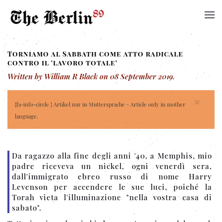
Torniamo al Sabbath come atto radicale
contro il 'lavoro totale'
Written by William R Black on
08 September 2019
.
×
{fa-info-circle } Artikel nur in Muttersprache - Article only in mother
language.
Da ragazzo alla fine degli anni '40, a Memphis, mio
​​padre riceveva un nickel, ogni venerdì sera,
dall'immigrato ebreo russo di nome Harry
Levenson per accendere le sue luci, poiché la
Torah vieta l'illuminazione "nella vostra casa di
sabato".