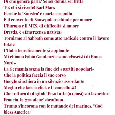
Di che genere parli? Se sei donna sei fritta
To', chi si rivede! Karl Marx
Perchè la ’Sinistra’ è morta e sepolta
E il convento di Sansepolcro chiude per amore
L'Europa e il MES, di difficoltà si muore
Dresda, è «Emergenza nazista»
Torniamo al Sabbath come atto radicale contro il 'lavoro
totale'
L'Italia teoreticaménte si applaude
Mi chiamo Fabio Gaudenzi e sono «Fascisti di Roma
Nord»
La Germania segna la fine dei «partiti popolari»
Che la politica faccia il suo corso
Google si schiera in un silenzio assordante
Meglio che faccia click e ti cancello @!
Che rottura di digitali! Pesa tutta (o quasi) sui lavoratori
Francia, la 'grandeur' sbruffona
Trump s'incorona con le mutande dei marines. "God
bless America”