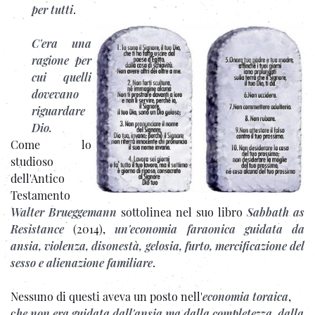
per tutti
.
C'era una
ragione per
cui quelli
dovevano
riguardare
Dio.
Come lo
studioso
dell'Antico
Testamento
Walter Brueggemann
sottolinea nel suo libro
Sabbath as
Resistance
(2014),
un'economia faraonica guidata da
ansia, violenza, disonestà, gelosia, furto, mercificazione del
sesso e alienazione familiare
.
Nessuno di questi aveva un posto nell'
economia toraica
,
c
he non era guidata dall'ansia ma dalla completezza, dalla