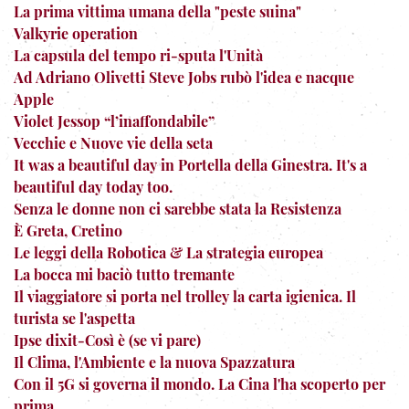
La prima vittima umana della "peste suina"
Valkyrie operation
La capsula del tempo ri-sputa l'Unità
Ad Adriano Olivetti Steve Jobs rubò l'idea e nacque
Apple
Violet Jessop “l’inaffondabile”
Vecchie e Nuove vie della seta
It was a beautiful day in Portella della Ginestra. It's a
beautiful day today too.
Senza le donne non ci sarebbe stata la Resistenza
È Greta, Cretino
Le leggi della Robotica & La strategia europea
La bocca mi baciò tutto tremante
Il viaggiatore si porta nel trolley la carta igienica. Il
turista se l'aspetta
Ipse dixit-Così è (se vi pare)
Il Clima, l'Ambiente e la nuova Spazzatura
Con il 5G si governa il mondo. La Cina l'ha scoperto per
prima