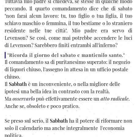
Tuttavia mio padre si chiedeva, se stesse in qualche modo
peccando. Il quarto comandamento dice che di sabato
"non farai alcun lavoro: tu, tuo figlio o tua figlia, il tuo
schiavo maschio o femmina, il tuo bestiame o lo straniero
residente nelle tue città". Mio padre era servo di
Levenson? Se così, come mai potrebbe accendere le luci
di Levenson? Sarebbero finiti entrambi all'inferno?
"Ricorda il giorno del sabato e mantienilo santo."
Il comandamento sa di puritanesimo superato: il negozio
di liquori chiuso, l'assegno in attesa in un ufficio postale
chiuso.
Il
Sabbath
è un inconveniente, o nella migliore delle
ipotesi una bella idea in contrasto con la realtà.
Ma
osservarlo
può effettivamente essere un
atto radicale
.
Anche se, obsoleto e poco pratico.
Se preso sul serio, il
Sabbath
ha il potere di riformare non
solo il calendario ma anche integralmente l'economia
politica.