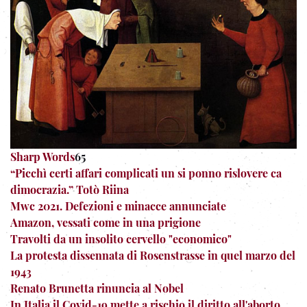
Sharp Words
65
“Picchì certi affari complicati un si ponno rislovere ca
dimocrazia.” Totò Riina
Mwc 2021. Defezioni e minacce annunciate
Amazon, vessati come in una prigione
Travolti da un insolito cervello "economico"
La protesta dissennata di Rosenstrasse in quel marzo del
1943
Renato Brunetta rinuncia al Nobel
In Italia il Covid-19 mette a rischio il diritto all'aborto