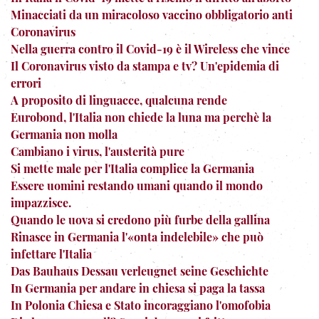
Minacciati da un miracoloso vaccino obbligatorio anti
Coronavirus
Nella guerra contro il Covid-19 è il Wireless che vince
Il Coronavirus visto da stampa e tv? Un'epidemia di
errori
A proposito di linguacce, qualcuna rende
Eurobond, l'Italia non chiede la luna ma perchè la
Germania non molla
Cambiano i virus, l'austerità pure
Si mette male per l'Italia complice la Germania
Essere uomini restando umani quando il mondo
impazzisce.
Quando le uova si credono più furbe della gallina
Rinasce in Germania l'«onta indelebile» che può
infettare l'Italia
Das Bauhaus Dessau verleugnet seine Geschichte
In Germania per andare in chiesa si paga la tassa
In Polonia Chiesa e Stato incoraggiano l'omofobia