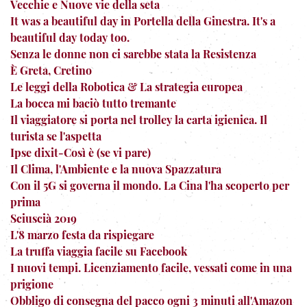
Vecchie e Nuove vie della seta
It was a beautiful day in Portella della Ginestra. It's a
beautiful day today too.
Senza le donne non ci sarebbe stata la Resistenza
È Greta, Cretino
Le leggi della Robotica & La strategia europea
La bocca mi baciò tutto tremante
Il viaggiatore si porta nel trolley la carta igienica. Il
turista se l'aspetta
Ipse dixit-Così è (se vi pare)
Il Clima, l'Ambiente e la nuova Spazzatura
Con il 5G si governa il mondo. La Cina l'ha scoperto per
prima
Sciuscià 2019
L'8 marzo festa da rispiegare
La truffa viaggia facile su Facebook
I nuovi tempi. Licenziamento facile, vessati come in una
prigione
Obbligo di consegna del pacco ogni 3 minuti all'Amazon