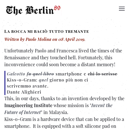
La bocca mi baciò tutto tremante
Written by Paolo Molina on
08 April 2019
.
Unfortunately Paolo and Francesca lived the times of the
Renaissance and they touched hell. Fortunately, this
inconvenience could soon become a distant memory!
Galeotto
fu quel libro
smartphone e
chi lo scrisse
Kiss-o-Gram:
quel
giorno più non ci
scrivemmo avante.
Dante Alighieri
This, in our days, thanks to an invention developed by the
Imagineering Institute
whose mission is "
Invent the
Future of Internet
" in Malaysia.
Kiss-o-Gram is a hardware device that can be applied to a
smartphone. It is equipped with a soft silicone pad on