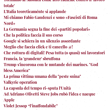
totale'
L'Italia teoreticaménte si applaude
Mi chiamo Fabio Gaudenzi e sono «Fascisti di Roma
Nord»
La Germania segna la fine dei «partiti popolari»
Che la politica faccia il suo corso
Google si schiera in un silenzio assordante
Meglio che faccia click e ti cancello @!
Che rottura di digitali! Pesa tutta (o quasi) sui lavoratori
Francia, la 'grandeur' sbruffona
Trump s'incorona con le mutande dei marines. "God
bless America”
La prima vittima umana della "peste suina"
Valkyrie operation
La capsula del tempo ri-sputa l'Unità
Ad Adriano Olivetti Steve Jobs rubò l'idea e nacque
Apple
Violet Jessop “l’inaffondabile”