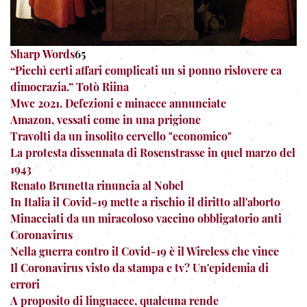
Sharp Words
65
“Picchì certi affari complicati un si ponno rislovere ca
dimocrazia.” Totò Riina
Mwc 2021. Defezioni e minacce annunciate
Amazon, vessati come in una prigione
Travolti da un insolito cervello "economico"
La protesta dissennata di Rosenstrasse in quel marzo del
1943
Renato Brunetta rinuncia al Nobel
In Italia il Covid-19 mette a rischio il diritto all'aborto
Minacciati da un miracoloso vaccino obbligatorio anti
Coronavirus
Nella guerra contro il Covid-19 è il Wireless che vince
Il Coronavirus visto da stampa e tv? Un'epidemia di
errori
A proposito di linguacce, qualcuna rende