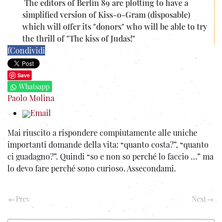
The editors of Berlin 89 are plotting to have a
simplified version of Kiss-o-Gram (disposable)
which will offer its "donors" who will be able to try
the thrill of "The kiss of Judas!"
f
Condividi
Save
Whatsapp
Paolo Molina
Email
Mai riuscito a rispondere compiutamente alle uniche
importanti domande della vita: “quanto costa?”, “quanto
ci guadagno?”.
Quindi “so e non so perché lo faccio …” ma
lo devo fare perché sono curioso. Assecondami.
Prev
Next