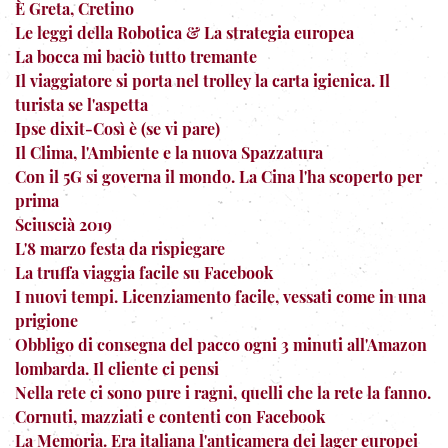
È Greta, Cretino
Le leggi della Robotica & La strategia europea
La bocca mi baciò tutto tremante
Il viaggiatore si porta nel trolley la carta igienica. Il
turista se l'aspetta
Ipse dixit-Così è (se vi pare)
Il Clima, l'Ambiente e la nuova Spazzatura
Con il 5G si governa il mondo. La Cina l'ha scoperto per
prima
Sciuscià 2019
L'8 marzo festa da rispiegare
La truffa viaggia facile su Facebook
I nuovi tempi. Licenziamento facile, vessati come in una
prigione
Obbligo di consegna del pacco ogni 3 minuti all'Amazon
lombarda. Il cliente ci pensi
Nella rete ci sono pure i ragni, quelli che la rete la fanno.
Cornuti, mazziati e contenti con Facebook
La Memoria. Era italiana l'anticamera dei lager europei