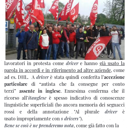
lavoratori in protesta come
driver
e hanno
già usato la
parola in accordi e in riferimento ad altre aziende
, come
ad es. DHL. A
driver
è stata quindi conferita l’
accezione
particolare
di
“autista che fa consegne per conto
terzi”
assente in inglese
. Ennesima conferma che il
ricorso all’
itanglese
è spesso indicativo di conoscenze
linguistiche superficiali (ho ancora memoria dei segnacci
rossi e della annotazione "Al plurale
driver
è
usato impropriamente con
s
driver
s
"
).
Bene se così è ne prenderemo nota
, come già fatto con la