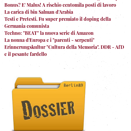
Bonus? E' Malus! A rischio centomila posti di lavoro
La carica di bin Salman d'Arabia
Testi e Pretesti. Fu super premiato il doping della
Germania comunista
Techno: "BEAT" la nuova serie di Amazon
La nonna d'Europa e i "parenti - serpenti"
Erinnerungskultur "Cultura della Memoria". DDR - AfD
e il pesante fardello