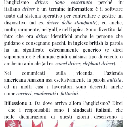
l’anglicismo
driver
. Sono costernato
perché in
italiano
driver
è un
termine informatico
: è il software
usato dal sistema operativo per controllare e gestire un
dispositivo (ad es.
driver della stampante
); ed anche,
molto raramente, nel
golf
e nell’
ippica
. Sono divertito dal
fatto che ora
driver
identifichi anche le persone che
guidano e consegnano pacchi. In
inglese british
la parola
ha
un significato
estremamente generico
(e direi
supponente): è chiunque guidi qualsiasi tipo di veicolo o
anche un animale (ad es.
camel driver, elephant driver
).
Nei comunicati sulla vicenda, l’
azienda
americana
Amazon
usa esclusivamente la parola
autista
,
ed in molti casi i lavoratori sono descritti anche
come
corrieri
,
conducenti
o
fattorini
.
Riflessione 2
. Da dove arriva allora l’anglicismo? Direi
che i responsabili sono i
sindacati italiani
, che
nelle dichiarazioni di
questi giorni descrivono i