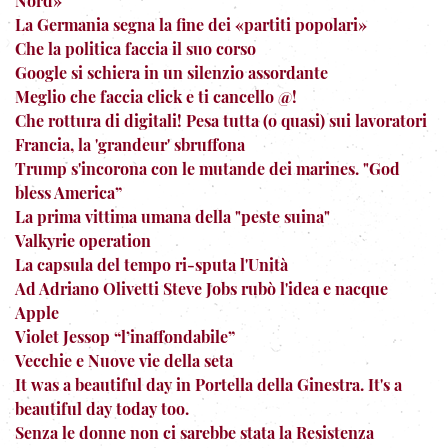
Nord»
La Germania segna la fine dei «partiti popolari»
Che la politica faccia il suo corso
Google si schiera in un silenzio assordante
Meglio che faccia click e ti cancello @!
Che rottura di digitali! Pesa tutta (o quasi) sui lavoratori
Francia, la 'grandeur' sbruffona
Trump s'incorona con le mutande dei marines. "God
bless America”
La prima vittima umana della "peste suina"
Valkyrie operation
La capsula del tempo ri-sputa l'Unità
Ad Adriano Olivetti Steve Jobs rubò l'idea e nacque
Apple
Violet Jessop “l’inaffondabile”
Vecchie e Nuove vie della seta
It was a beautiful day in Portella della Ginestra. It's a
beautiful day today too.
Senza le donne non ci sarebbe stata la Resistenza