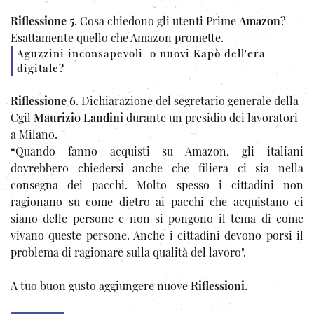
Riflessione 5
. Cosa chiedono gli utenti Prime
Amazon
?
Esattamente quello che Amazon promette.
Aguzzini inconsapevoli o nuovi
Kapò
dell'era
digitale?
Riflessione 6
.
Dichiarazione del segretario generale della
Cgil
Maurizio Landini
durante un presidio dei lavoratori
a Milano.
“Quando fanno acquisti su Amazon, gli italiani
dovrebbero chiedersi anche che filiera ci sia nella
consegna dei pacchi. Molto spesso i cittadini non
ragionano su come dietro ai pacchi che acquistano ci
siano delle persone e non si pongono il tema di come
vivano queste persone. Anche i cittadini devono porsi il
problema di ragionare sulla qualità del lavoro".
A tuo buon gusto aggiungere nuove
Riflessioni
.