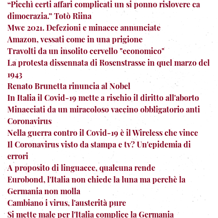
“Picchì certi affari complicati un si ponno rislovere ca
dimocrazia.” Totò Riina
Mwc 2021. Defezioni e minacce annunciate
Amazon, vessati come in una prigione
Travolti da un insolito cervello "economico"
La protesta dissennata di Rosenstrasse in quel marzo del
1943
Renato Brunetta rinuncia al Nobel
In Italia il Covid-19 mette a rischio il diritto all'aborto
Minacciati da un miracoloso vaccino obbligatorio anti
Coronavirus
Nella guerra contro il Covid-19 è il Wireless che vince
Il Coronavirus visto da stampa e tv? Un'epidemia di
errori
A proposito di linguacce, qualcuna rende
Eurobond, l'Italia non chiede la luna ma perchè la
Germania non molla
Cambiano i virus, l'austerità pure
Si mette male per l'Italia complice la Germania