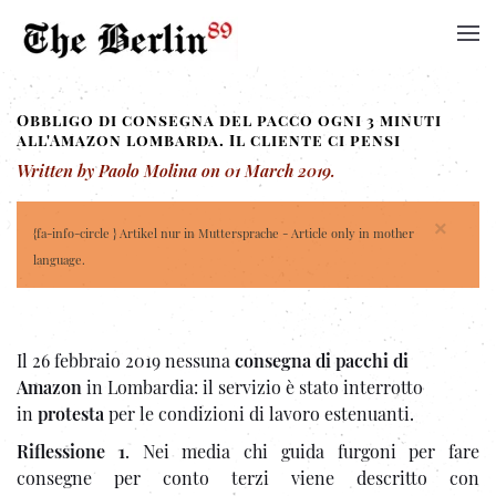
Obbligo di consegna del pacco ogni 3 minuti
all'Amazon lombarda. Il cliente ci pensi
Written by Paolo Molina on
01 March 2019
.
×
{fa-info-circle } Artikel nur in Muttersprache - Article only in mother
language.
Il 26 febbraio 2019 nessuna
consegna di pacchi di
Amazon
in Lombardia: il servizio è stato interrotto
in
protesta
per le condizioni di lavoro estenuanti.
Riflessione 1
. Nei media chi guida furgoni per fare
consegne per conto terzi viene descritto con