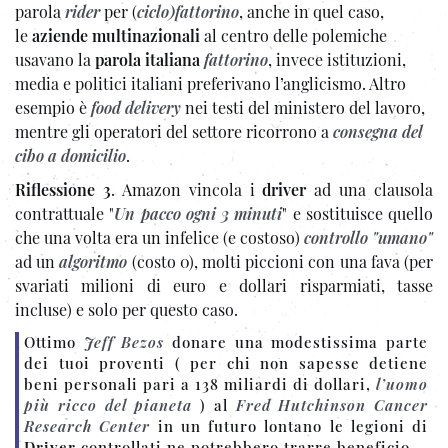
parola
rider
per (
ciclo
)
fattorino
, anche in quel caso,
le
aziende multinazionali
al centro delle polemiche
usavano la
parola italiana
fattorino
, invece istituzioni,
media e politici italiani preferivano l’anglicismo. Altro
esempio è
food delivery
nei testi del ministero del lavoro,
mentre gli operatori del settore ricorrono a
consegna del
cibo a domicilio
.
Riflessione 3
. Amazon vincola i
driver
ad una clausola
contrattuale "
Un pacco ogni 3 minuti
" e sostituisce quello
che una volta era un infelice (e costoso)
controllo "umano"
ad un
algoritmo
(costo 0), molti piccioni con una fava (per
svariati milioni di euro e dollari risparmiati, tasse
incluse) e solo per questo caso.
Ottimo
Jeff Bezos
donare una modestissima parte
dei tuoi proventi ( per chi non sapesse detiene
beni personali pari a 138 miliardi di dollari,
l’uomo
più ricco del pianeta
) al
Fred Hutchinson Cancer
Research Center
in un futuro lontano le legioni di
Driver
controllati
ne potrebbero trarre beneficio.