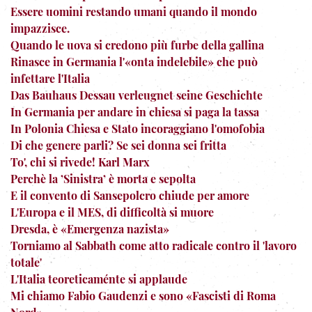
Essere uomini restando umani quando il mondo
impazzisce.
Quando le uova si credono più furbe della gallina
Rinasce in Germania l'«onta indelebile» che può
infettare l'Italia
Das Bauhaus Dessau verleugnet seine Geschichte
In Germania per andare in chiesa si paga la tassa
In Polonia Chiesa e Stato incoraggiano l'omofobia
Di che genere parli? Se sei donna sei fritta
To', chi si rivede! Karl Marx
Perchè la ’Sinistra’ è morta e sepolta
E il convento di Sansepolcro chiude per amore
L'Europa e il MES, di difficoltà si muore
Dresda, è «Emergenza nazista»
Torniamo al Sabbath come atto radicale contro il 'lavoro
totale'
L'Italia teoreticaménte si applaude
Mi chiamo Fabio Gaudenzi e sono «Fascisti di Roma