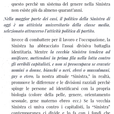
questo perchè un sistema del genere nella Sinistra
non esiste più da almeno quarant’anni.
Nella maggior parte dei casi, il politico della Sinistra di
oggi è un attivista universitario della classe media,
selezionato attraverso l’attività politica di partito.
Invece di combattere per il lavoro e l’occupazione, la
Sinistra ha abbracciato l’assai divisiva battaglia
identitaria. Mentre
la vecchia Sinistra tendeva ad
unificare, mettendosi in prima fila nella lotta contro
gli orribili capitalisti, e non si preoccupava se eravate
uomini o donne, bianchi o neri, ebrei o mussulmani,
gay o etero,
la nostra attuale “Sinistra,” in realtà,
promuove le differenze e le divisioni razziali perchè
spinge le persone ad identificarsi con la propria
biologia (colore della pelle, genere, orientamento
sessuale, gene materno ebreo ecc.) Se la vecchia
Sinistra ci univa contro i capitalisti, la “Sinistra”
contemporanea ci divide e lo fa con i fondi che