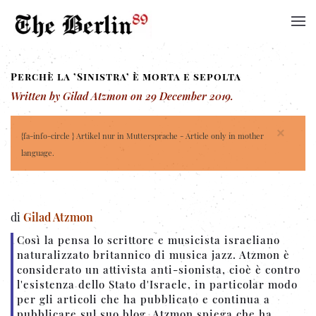
Perchè la ’Sinistra’ è morta e sepolta
Written by Gilad Atzmon on
29 December 2019
.
×
{fa-info-circle } Artikel nur in Muttersprache - Article only in mother
language.
di
Gilad Atzmon
Così la pensa lo scrittore e musicista israeliano
naturalizzato britannico di musica jazz. Atzmon è
considerato un attivista anti-sionista, cioè è contro
l'esistenza dello Stato d'Israele, in particolar modo
per gli articoli che ha pubblicato e continua a
pubblicare sul suo blog. Atzmon spiega che ha