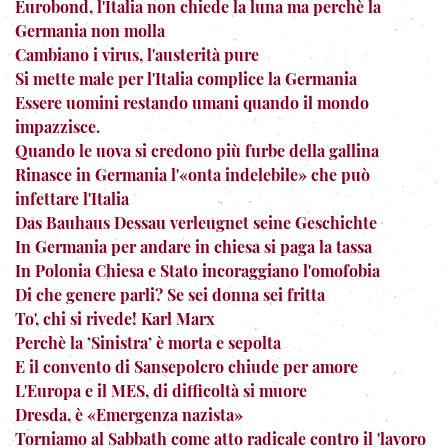
Eurobond, l'Italia non chiede la luna ma perchè la
Germania non molla
Cambiano i virus, l'austerità pure
Si mette male per l'Italia complice la Germania
Essere uomini restando umani quando il mondo
impazzisce.
Quando le uova si credono più furbe della gallina
Rinasce in Germania l'«onta indelebile» che può
infettare l'Italia
Das Bauhaus Dessau verleugnet seine Geschichte
In Germania per andare in chiesa si paga la tassa
In Polonia Chiesa e Stato incoraggiano l'omofobia
Di che genere parli? Se sei donna sei fritta
To', chi si rivede! Karl Marx
Perchè la ’Sinistra’ è morta e sepolta
E il convento di Sansepolcro chiude per amore
L'Europa e il MES, di difficoltà si muore
Dresda, è «Emergenza nazista»
Torniamo al Sabbath come atto radicale contro il 'lavoro