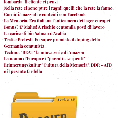
lombarda. Il cliente ci pensi
Nella rete ci sono pure i ragni, quelli che la rete la fanno.
Cornuti, mazziati e contenti con Facebook
La Memoria. Era italiana l'anticamera dei lager europei
Bonus? E' Malus! A rischio centomila posti di lavoro
La carica di bin Salman d'Arabia
Testi e Pretesti. Fu super premiato il doping della
Germania comunista
Techno: "BEAT" la nuova serie di Amazon
La nonna d'Europa e i "parenti - serpenti"
Erinnerungskultur "Cultura della Memoria". DDR - AfD
e il pesante fardello