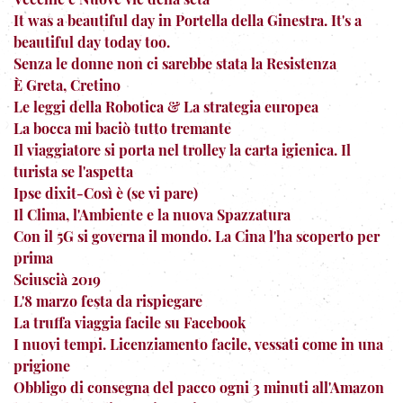
It was a beautiful day in Portella della Ginestra. It's a
beautiful day today too.
Senza le donne non ci sarebbe stata la Resistenza
È Greta, Cretino
Le leggi della Robotica & La strategia europea
La bocca mi baciò tutto tremante
Il viaggiatore si porta nel trolley la carta igienica. Il
turista se l'aspetta
Ipse dixit-Così è (se vi pare)
Il Clima, l'Ambiente e la nuova Spazzatura
Con il 5G si governa il mondo. La Cina l'ha scoperto per
prima
Sciuscià 2019
L'8 marzo festa da rispiegare
La truffa viaggia facile su Facebook
I nuovi tempi. Licenziamento facile, vessati come in una
prigione
Obbligo di consegna del pacco ogni 3 minuti all'Amazon