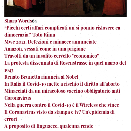
Sharp Words
65
“Picchì certi affari complicati un si ponno rislovere ca
dimocrazia.” Totò Riina
Mwc 2021. Defezioni e minacce annunciate
Amazon, vessati come in una prigione
Travolti da un insolito cervello "economico"
La protesta dissennata di Rosenstrasse in quel marzo del
1943
Renato Brunetta rinuncia al Nobel
In Italia il Covid-19 mette a rischio il diritto all'aborto
Minacciati da un miracoloso vaccino obbligatorio anti
Coronavirus
Nella guerra contro il Covid-19 è il Wireless che vince
Il Coronavirus visto da stampa e tv? Un'epidemia di
errori
A proposito di linguacce, qualcuna rende