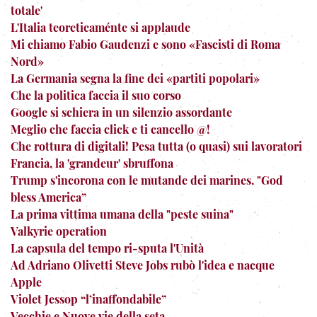
totale'
L'Italia teoreticaménte si applaude
Mi chiamo Fabio Gaudenzi e sono «Fascisti di Roma
Nord»
La Germania segna la fine dei «partiti popolari»
Che la politica faccia il suo corso
Google si schiera in un silenzio assordante
Meglio che faccia click e ti cancello @!
Che rottura di digitali! Pesa tutta (o quasi) sui lavoratori
Francia, la 'grandeur' sbruffona
Trump s'incorona con le mutande dei marines. "God
bless America”
La prima vittima umana della "peste suina"
Valkyrie operation
La capsula del tempo ri-sputa l'Unità
Ad Adriano Olivetti Steve Jobs rubò l'idea e nacque
Apple
Violet Jessop “l’inaffondabile”
Vecchie e Nuove vie della seta