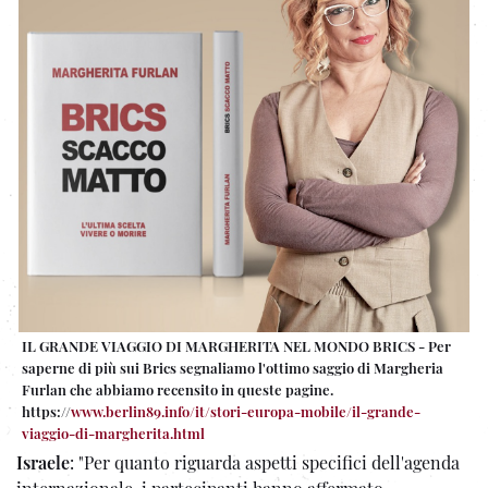
IL GRANDE VIAGGIO DI MARGHERITA NEL MONDO BRICS - Per
saperne di più sui Brics segnaliamo l'ottimo saggio di Margheria
Furlan che abbiamo recensito in queste pagine.
https://
www.berlin89.info/it/stori-europa-mobile/il-grande-
viaggio-di-margherita.html
Israele
: "Per quanto riguarda aspetti specifici dell'agenda