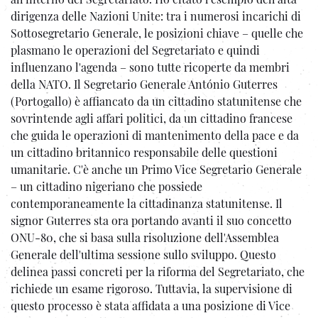
dirigenza delle Nazioni Unite: tra i numerosi incarichi di
Sottosegretario Generale, le posizioni chiave – quelle che
plasmano le operazioni del Segretariato e quindi
influenzano l'agenda – sono tutte ricoperte da membri
della NATO. Il Segretario Generale António Guterres
(Portogallo) è affiancato da un cittadino statunitense che
sovrintende agli affari politici, da un cittadino francese
che guida le operazioni di mantenimento della pace e da
un cittadino britannico responsabile delle questioni
umanitarie. C'è anche un Primo Vice Segretario Generale
– un cittadino nigeriano che possiede
contemporaneamente la cittadinanza statunitense. Il
signor Guterres sta ora portando avanti il suo concetto
ONU-80, che si basa sulla risoluzione dell'Assemblea
Generale dell'ultima sessione sullo sviluppo. Questo
delinea passi concreti per la riforma del Segretariato, che
richiede un esame rigoroso. Tuttavia, la supervisione di
questo processo è stata affidata a una posizione di Vice