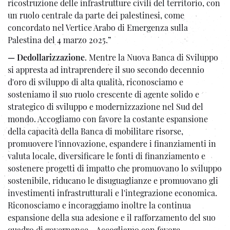
ricostruzione delle infrastrutture civili del territorio, con
un ruolo centrale da parte dei palestinesi, come
concordato nel Vertice Arabo di Emergenza sulla
Palestina del 4 marzo 2025.”
— Dedollarizzazione
. Mentre la Nuova Banca di Sviluppo
si appresta ad intraprendere il suo secondo decennio
d'oro di sviluppo di alta qualità, riconosciamo e
sosteniamo il suo ruolo crescente di agente solido e
strategico di sviluppo e modernizzazione nel Sud del
mondo. Accogliamo con favore la costante espansione
della capacità della Banca di mobilitare risorse,
promuovere l'innovazione, espandere i finanziamenti in
valuta locale, diversificare le fonti di finanziamento e
sostenere progetti di impatto che promuovano lo sviluppo
sostenibile, riducano le disuguaglianze e promuovano gli
investimenti infrastrutturali e l'integrazione economica.
Riconosciamo e incoraggiamo inoltre la continua
espansione della sua adesione e il rafforzamento del suo
quadro di governance... Accogliamo con favore