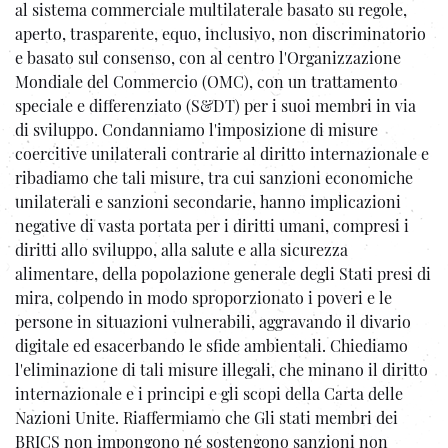
al sistema commerciale multilaterale basato su regole,
aperto, trasparente, equo, inclusivo, non discriminatorio
e basato sul consenso, con al centro l'Organizzazione
Mondiale del Commercio (OMC), con un trattamento
speciale e differenziato (S&DT) per i suoi membri in via
di sviluppo. Condanniamo l'imposizione di misure
coercitive unilaterali contrarie al diritto internazionale e
ribadiamo che tali misure, tra cui sanzioni economiche
unilaterali e sanzioni secondarie, hanno implicazioni
negative di vasta portata per i diritti umani, compresi i
diritti allo sviluppo, alla salute e alla sicurezza
alimentare, della popolazione generale degli Stati presi di
mira, colpendo in modo sproporzionato i poveri e le
persone in situazioni vulnerabili, aggravando il divario
digitale ed esacerbando le sfide ambientali. Chiediamo
l'eliminazione di tali misure illegali, che minano il diritto
internazionale e i principi e gli scopi della Carta delle
Nazioni Unite. Riaffermiamo che Gli stati membri dei
BRICS non impongono né sostengono sanzioni non