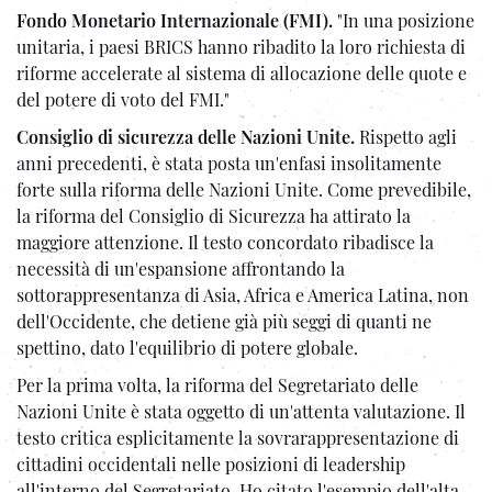
Fondo Monetario Internazionale (FMI).
"In una posizione
unitaria, i paesi BRICS hanno ribadito la loro richiesta di
riforme accelerate al sistema di allocazione delle quote e
del potere di voto del FMI."
Consiglio di sicurezza delle Nazioni Unite.
Rispetto agli
anni precedenti, è stata posta un'enfasi insolitamente
forte sulla riforma delle Nazioni Unite. Come prevedibile,
la riforma del Consiglio di Sicurezza ha attirato la
maggiore attenzione. Il testo concordato ribadisce la
necessità di un'espansione affrontando la
sottorappresentanza di Asia, Africa e America Latina, non
dell'Occidente, che detiene già più seggi di quanti ne
spettino, dato l'equilibrio di potere globale.
Per la prima volta, la riforma del Segretariato delle
Nazioni Unite è stata oggetto di un'attenta valutazione. Il
testo critica esplicitamente la sovrarappresentazione di
cittadini occidentali nelle posizioni di leadership
all'interno del Segretariato. Ho citato l'esempio dell'alta