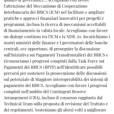
l'attenzione del Meccanismo di Cooperazione
Interbancaria dei BRICS (ICM) nel facilitare e ampliare
pratiche e approcci finanziari innovativi per progetti e
programmi, inclusa la ricerca di meccanismi accettabili
di finanziamento in valuta locale. Accogliamo con favore
un dialogo continuo tra l'ICM e la NDB. 50. Incarichiamo i
nostri ministri delle finanze e i governatori delle banche
centrali, ove opportuno, di proseguire la discussione
sull'Iniziativa sui Pagamenti Transfrontalieri dei BRICS e
riconosciamo i progressi compiuti dalla Task Force sui
Pagamenti dei BRICS (BPTF) nell'identificare possibili
percorsi per sostenere la prosecuzione delle discussioni
sul potenziale di Maggiore interoperabilità dei sistemi di
pagamento dei BRICS. Accogliamo con favore i progressi
compiuti nell'ambito del Contingent Reserve
Arrangement (CRA), incluso il consenso raggiunto dal
Technical Team sulla proposta di revisione del Trattato e
dei regolamenti. Sosteniamo gli sforzi volti a migliorare