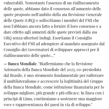
vulnerabili. Nonostante l'assenza di un riallineamento
delle quote, abbiamo dato il consenso all'aumento delle
quote proposto nell'ambito della 16a Revisione Generale
delle Quote (GRQ) e sollecitiamo i membri del FMI che
non l'abbiano ancora fatto a fornire il loro consenso e a
dare effetto agli aumenti delle quote previsti dalla 16a
GRQ senza ulteriori indugi. Esortiamo il Consiglio
Esecutivo del FMI ad adempiere al mandato assegnato dal
Consiglio dei Governatori di sviluppare approcci per il
riallineamento delle quote…”
— Banca Mondiale
. "Riaffermiamo che la Revisione
Azionaria della Banca Mondiale del 2025, co-presieduta
dal Brasile, è uno strumento fondamentale per rafforzare
il multilateralismo e accrescere la legittimità del Gruppo
della Banca Mondiale, come istituzione finanziaria per lo
sviluppo migliore, più grande e più efficace. In linea con i
principi di Lima, continuiamo a sostenere una maggiore
voce e rappresentanza dei paesi in via di sviluppo."