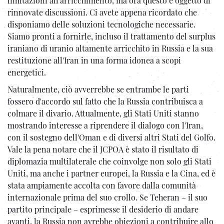
limitazioni all'arricchimento, ma ora questo è oggetto di
rinnovate discussioni. Ci avete appena ricordato che
disponiamo delle soluzioni tecnologiche necessarie.
Siamo pronti a fornirle, incluso il trattamento del surplus
iraniano di uranio altamente arricchito in Russia e la sua
restituzione all'Iran in una forma idonea a scopi
energetici.
Naturalmente, ciò avverrebbe se entrambe le parti
fossero d'accordo sul fatto che la Russia contribuisca a
colmare il divario. Attualmente, gli Stati Uniti stanno
mostrando interesse a riprendere il dialogo con l'Iran,
con il sostegno dell'Oman e di diversi altri Stati del Golfo.
Vale la pena notare che il JCPOA è stato il risultato di
diplomazia multilaterale che coinvolge non solo gli Stati
Uniti, ma anche i partner europei, la Russia e la Cina, ed è
stata ampiamente accolta con favore dalla comunità
internazionale prima del suo crollo. Se Teheran – il suo
partito principale – esprimesse il desiderio di andare
avanti, la Russia non avrebbe obiezioni a contribuire allo