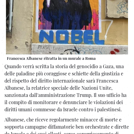
Francesca Albanese ritratta in un murale a Roma
Quando verrà scritta la storia del genocidio a Gaza, una
delle paladine più coraggiose e schiette della giustizia e
del rispetto del diritto internazionale sarà Francesca
Albanese, la relatrice speciale delle Nazioni Unite,
sanzionata dall'amministrazione Trump. Il suo ufficio ha
il compito di monitorare e denunciare le violazioni dei
diritti umani commesse da Israele contro i palestinesi.
Albanese, che riceve regolarmente minacce di morte e
sopporta campagne diffamatorie ben orchestrate e dirette
da Israele e dai suoi alleati, cerca coraggiosamente di