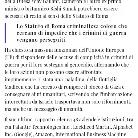
della Difesa Yoav Gallant, Cameron e l'altro ex primo
ministro britannico Rishi Sunak potrebbero essere
accusati di reato ai sensi dello Statuto di Roma.
Lo Statuto di Roma criminalizza coloro che
cercano di impedire che i crimini di guerra
vengano perseguiti.
Ha chiesto ai massimi funzionari dell'Unione Europea
(UE) di rispondere delle accuse di complicità in crimini di
guerra per il loro sostegno al genocidio, affermando che
le loro azioni non possono essere affrontate
impunemente. È stata una paladina della flottiglia
Madleen che ha cercato di rompere il blocco di Gaza e
consegnare aiuti umanitari, scrivendo che l'imbarcazione
intercettata da Israele trasportava non solo rifornimenti,
ma anche un messaggio di umanità.
Il suo ultimo rapporto elenca 48 aziende e istituzioni, tra
cui Palantir Technologies Inc., Lockheed Martin, Alphabet
Inc. (Google), Amazon, International Business Machine