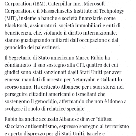
Corporation (IBM), Caterpillar Inc., Microsoft
Corporation e il Massachusetts Institute of Technology
(MIT), insieme a banche e società finanziarie come
BlackRock, assicuratori, società immobiliari e enti di
beneficenza, che, violando il diritto internazionale,
stanno guadagnando miliardi dall'occupazione e dal
genocidio dei palestinesi.
Il Segretario di Stato americano Marco Rubio ha
condannato il suo sostegno alla CPI, quattro dei cui
giudici sono stati sanzionati dagli Stati Uniti per aver
emesso mandati di arresto per Netanyahu e Gallant lo
scorso anno. Ha criticato Albanese per i suoi sforzi nel
perseguire cittadini americani o israeliani che
sostengono il genocidio, affermando che non è idonea a
svolgere il ruolo di relatrice speciale.
Rubio ha anche accusato Albanese di aver "diffuso
sfacciato antisemitismo, espresso sostegno al terrorismo
e aperto disprezzo per gli Stati Uniti, Israele e