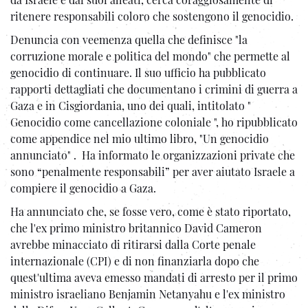
ritenere responsabili coloro che sostengono il genocidio.
Denuncia con veemenza quella che definisce "la
corruzione morale e politica del mondo" che permette al
genocidio di continuare. Il suo ufficio ha pubblicato
rapporti dettagliati che documentano i crimini di guerra a
Gaza e in Cisgiordania, uno dei quali, intitolato "
Genocidio come cancellazione coloniale ", ho ripubblicato
come appendice nel mio ultimo libro, "Un genocidio
annunciato" . Ha informato le organizzazioni private che
sono “penalmente responsabili” per aver aiutato Israele a
compiere il genocidio a Gaza.
Ha annunciato che, se fosse vero, come è stato riportato,
che l'ex primo ministro britannico David Cameron
avrebbe minacciato di ritirarsi dalla Corte penale
internazionale (CPI) e di non finanziarla dopo che
quest'ultima aveva emesso mandati di arresto per il primo
ministro israeliano Benjamin Netanyahu e l'ex ministro