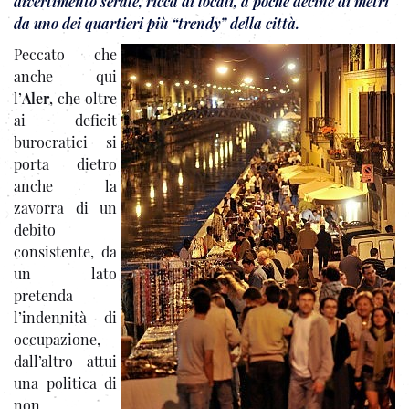
divertimento serale, ricca di locali, a poche decine di metri
da uno dei quartieri più “trendy” della città.
Peccato che
anche qui
l’
Aler
, che oltre
ai deficit
burocratici si
porta dietro
anche la
zavorra di un
debito
consistente, da
un lato
pretenda
l’indennità di
occupazione,
dall’altro attui
una politica di
non