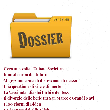
C'era una volta l'Unione Sovietica
Inno al corpo del futuro
Migrazione arma di distrazione di massa
Una questione di vita e di morte
La Vaccinolandia dei furbi e dei fessi
Il divorzio delle beffe tra San Marco e Grandi Navi
I 100 giorni di Biden
Le dannate del clik-Click