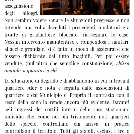
assegnazione
degli alloggi.
Non sembra volere sanare le situazioni pregresse e non
intende, una volta deceduti i precedenti conduttori e a
fronte di graduatorie bloccate, riassegnare le case.
Nessun intervento manutentivo e rompendosi i sanitari,
allacci e grondaie, si è fatto in modo di assicurarsi che
fossero dichiarate del tutto inagibili. Per poi essere
vendute, (null'altro che semplice constatazione)
chissà
quando, a quanto e a chi
.
La situazione di degrado e di abbandono in cui si trova il
quartiere
Aler
è nota e seguita dalle associazioni di
quartiere e dal Municipio 6. Proprio il contrasto con il
resto della zona lo rende ancora più evidente. Davanti
agli ingressi dei cortili interni delle case stazionano
individui che, come nei più tristemente noti quartieri
dello spaccio, controllano chi arriva, in pratica
controllano il territoio. Tutti gli stabili, esclusi i tre o