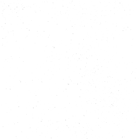
Quel "Mandato delle Sette Montagne" che
piace tanto a Trump
Leggi
L'attacco all'Iran? Rientra nei "piani del
Signore"