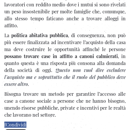
lavoratori con reddito medio dove i mutui si sono rivelati
un peso insostenibile per molte famiglie che, comunque,
allo stesso tempo faticano anche a trovare alloggi in
affitto.
La
politica abitativa pubblica
, di conseguenza, non può
più essere finalizzata ad incentivare l’acquisto della casa
ma deve costruire le opportunità affinché le persone
possano trovare case in affitto a canoni calmierati
, in
quanto questa è una risposta più consona alla domanda
della società di oggi.
Questo non vuol dire escludere
l’acquisto ma e soprattutto che il ruolo del pubblico deve
essere altro
.
Bisogna trovare un metodo per garantire l’accesso alle
case a canone sociale a persone che ne hanno bisogno,
unendo risorse pubbliche, private e incentivi per le realtà
che lavorano nel settore.
f
Condividi