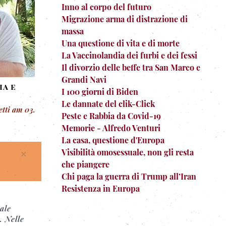
Inno al corpo del futuro
Migrazione arma di distrazione di
massa
Una questione di vita e di morte
La Vaccinolandia dei furbi e dei fessi
Il divorzio delle beffe tra San Marco e
Grandi Navi
ia e
I 100 giorni di Biden
Le dannate del clik-Click
etti am
03.
Peste e Rabbia da Covid-19
Memorie - Alfredo Venturi
La casa, questione d'Europa
Visibilità omosessuale, non gli resta
×
che piangere
Chi paga la guerra di Trump all’Iran
Resistenza in Europa
ale
. Nelle