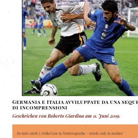
Germania e Italia avviluppate da una sequ
di incomprensioni
Geschrieben von Roberto Giardina am
11. Juni 2019
.
{fa-info-circle } Artikel nur in Muttersprache - Article only in mother