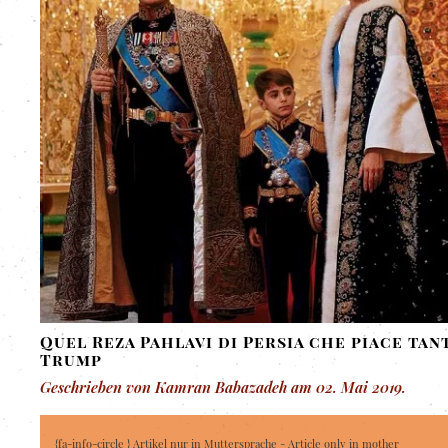
Quel Reza Pahlavi di Persia che piace tan
Trump
Geschrieben von Kamran Babazadeh am
02. Mai 2019
.
{fa-info-circle } Artikel nur in Muttersprache - Article only in mother