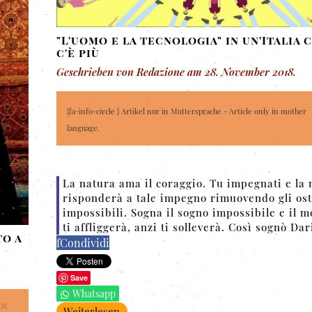
"L'uomo e la tecnologia" in un'Italia 
c'è più
Geschrieben von Redazione am
28. November 2018
.
{fa-info-circle } Artikel nur in Muttersprache - Article only in mother
language.
La natura ama il coraggio. Tu impegnati e la 
risponderà a tale impegno rimuovendo gli ost
impossibili. Sogna il sogno impossibile e il 
ti affliggerà, anzi ti solleverà. Così sognò Dar
to a
f
Condividi
Save
Whatsapp
×
Weiterlesen