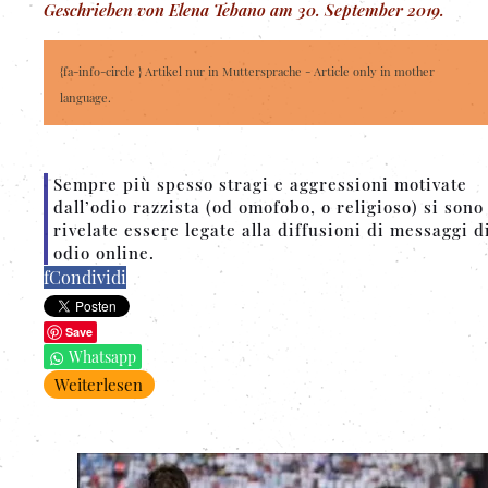
Geschrieben von Elena Tebano am
30. September 2019
.
{fa-info-circle } Artikel nur in Muttersprache - Article only in mother
language.
Sempre più spesso stragi e aggressioni motivate
dall’odio razzista (od omofobo, o religioso) si sono
rivelate essere legate alla diffusioni di messaggi d
odio online.
f
Condividi
Save
Whatsapp
Weiterlesen