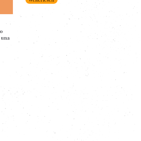
io
è una