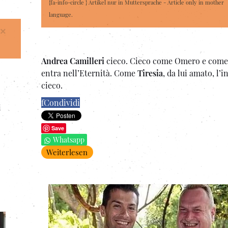
{fa-info-circle } Artikel nur in Muttersprache - Article only in mother
language.
×
Andrea Camilleri
cieco. Cieco come Omero e come
entra nell’Eternità. Come
Tiresia
, da lui amato, l’
cieco.
f
Condividi
i
Save
Whatsapp
Weiterlesen