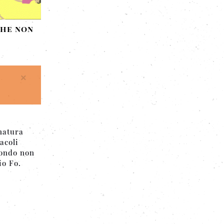
che non
×
natura
acoli
mondo non
io Fo.