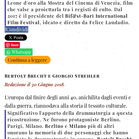
Leone d'oro alla Mostra del Cinema di Venezia, film
che valse a proiettarla tra i registi di culto.
Dal
2017 è il presidente del
Bif&st-Bari International
Film Festival
, ideato e diretto da Felice Laudadio.
f
Condividi
Save
Whatsapp
Continua a leggere
Bertolt Brecht e Giorgio Strehler
Redazione
il
30 Giugno 2018
.
L'europa dal finire degli anni 40, anichilita dagli eventi e
dalla guerra, riannodava alla storia il tessuto culturale.
Significativo l'apporto della drammaturgia a questa
ricostruzione.
Ne furono protagoniste Berlino,
Parigi, Milano.
Berlino
e
Milano
più di altri
onorano la memoria di due personaggi che hanno
forgiato la drammaturgia in
europa,
Bertolt Brecht