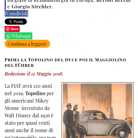
e
Giorgio Strehler
.
f
Condividi
Save
Whatsapp
Continua a leggere
Prima la Topolino del Duce poi il Maggiolino
del Führer
Redazione
il
12 Maggio 2018
.
La FIAT avrà 120 anni
nel 2019.
Topolino
per
gli americani Mikey
Mouse inventato da
Walt Disney dal 1926 è
stato per quasi venti
anni anche il nome di
un’automobile. ma non