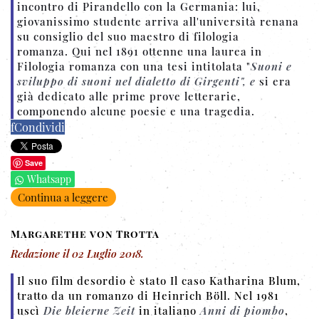
incontro di Pirandello con la Germania: lui,
giovanissimo studente arriva all'università renana
su consiglio del suo maestro di filologia
romanza. Qui nel 1891 ottenne una laurea in
Filologia romanza con una tesi intitolata "
Suoni e
sviluppo di suoni nel dialetto di Girgenti", e
si era
già dedicato alle prime prove letterarie,
componendo alcune poesie e una tragedia.
f
Condividi
Save
Whatsapp
Continua a leggere
Margarethe von Trotta
Redazione
il
02 Luglio 2018
.
Il suo film desordio è stato Il caso Katharina Blum,
tratto da un romanzo di Heinrich Böll. Nel 1981
uscì
Die bleierne Zeit
in italiano
Anni di piombo
,