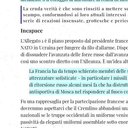
La cruda verità è che sono riusciti a mettere se
scampo, conformndosi ai loro attuali interessi
serie di reazioni insensate, grottesche e peric
Incapace
L'Allegato 1 è il piano proposto dal presidente fra
NATO in Ucraina per fungere da filo d'allarme. Dis
di dissuadere l’avanzata delle forze russe dall’avanz
così uno scontro diretto con l’Alleanza. È un’idea al
La Francia ha da tempo schierato membri delle
attrezzature sofisticate – in particolare i missi
di ritorsione russo alcuni mesi fa che ha distrut
antisportiva di Mosca nel rispondere al fuoco co
Fu una rappresaglia per la partecipazione francese 
dovremmo aspettarci che il Cremlino abbandoni una 
nazionali se le truppe occidentali in uniforme veniss
passività da eleganti uniformi assemblate sotto en