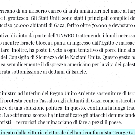
icano di un irrisorio carico di aiuti umanitari nel mare al lar
il grottesco. Gli Stati Uniti sono stati i principali complici de
cciso 30.000 abitanti di Gaza, ferito oltre 70.000 e devastato 
tivo di aiuto da parte dell’UNWRO trattenendo i fondi necessa
o mentre Israele blocca i punti di ingresso dall’Egitto e massac
are. Inoltre, ha posto il veto a ogni tentativo di porre fine all
o del Consiglio di Sicurezza delle Nazioni Unite. Questo gesto a
inea semplicemente il disprezzo americano per la vita dei palesti
rata sottomissione ai dettami di Israele.
inistro ad interim del Regno Unito Ardente sostenitore di Isra
i protesta contro l'assalto agli abitanti di Gaza come ostacoli 
e e di una soluzione politica. In questo, continua la lunga tra
. La settimana scorsa ha intensificato gli attacchi denuncian
risti – terroristi che minacciano di fare a pezzi il paese.
lineato dalla vittoria elettorale dell’anticonformista George G