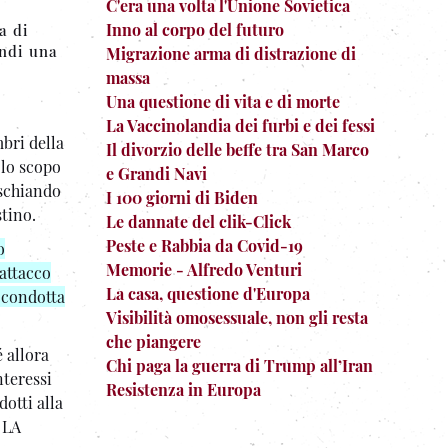
C'era una volta l'Unione Sovietica
Inno al corpo del futuro
a di
indi una
Migrazione arma di distrazione di
massa
Una questione di vita e di morte
La Vaccinolandia dei furbi e dei fessi
bri della
Il divorzio delle beffe tra San Marco
 lo scopo
e Grandi Navi
ischiando
I 100 giorni di Biden
stino.
Le dannate del clik-Click
Peste e Rabbia da Covid-19
o
Memorie - Alfredo Venturi
 attacco
La casa, questione d'Europa
a condotta
Visibilità omosessuale, non gli resta
che piangere
 allora
Chi paga la guerra di Trump all’Iran
nteressi
Resistenza in Europa
otti alla
 LA