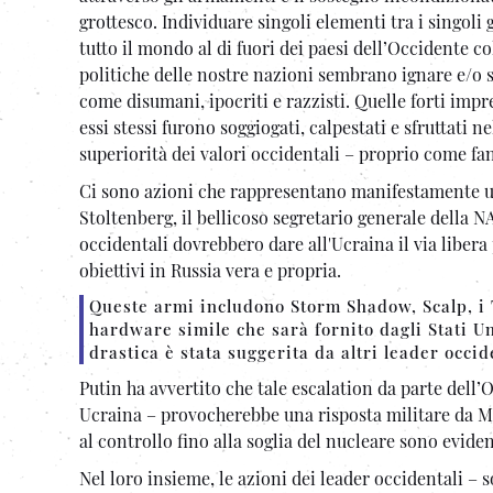
grottesco. Individuare singoli elementi tra i singoli 
tutto il mondo al di fuori dei paesi dell’Occidente col
politiche delle nostre nazioni sembrano ignare e/o sd
come disumani, ipocriti e razzisti. Quelle forti impr
essi stessi furono soggiogati, calpestati e sfruttati 
superiorità dei valori occidentali – proprio come 
Ci sono azioni che rappresentano manifestamente un
Stoltenberg, il bellicoso segretario generale della N
occidentali dovrebbero dare all'Ucraina il via libera
obiettivi in ​​Russia vera e propria.
Queste armi includono Storm Shadow, Scalp, i 
hardware simile che sarà fornito dagli Stati Un
drastica è stata suggerita da altri leader occid
Putin ha avvertito che tale escalation da parte del
Ucraina – provocherebbe una risposta militare da Mo
al controllo fino alla soglia del nucleare sono eviden
Nel loro insieme, le azioni dei leader occidentali – s