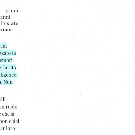
4 – 5.000
 anni
l’estate
uzione
, ai
zzato la
 membri
, la CIA
lligence,
a. Non
ili
un ruolo
 che si
non è del
dar loro