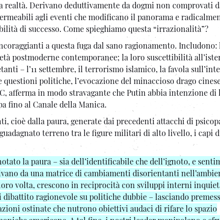
a realtà. Derivano deduttivamente da dogmi non comprovati da
permeabili agli eventi che modificano il panorama e radicalme
abilità di successo. Come spieghiamo questa “irrazionalità”?
ncoraggianti a questa fuga dal sano ragionamento. Includono: 
ietà postmoderne contemporanee; la loro suscettibilità all’iste
anti – l’11 settembre, il terrorismo islamico, la favola sull’int
tre questioni politiche, l’evocazione del minaccioso drago cinese
PC, afferma in modo stravagante che Putin abbia intenzione di 
a fino al Canale della Manica.
ti, cioè dalla paura, generate dai precedenti attacchi di psicop
uadagnato terreno tra le figure militari di alto livello, i capi d
tato la paura – sia dell’identificabile che dell’ignoto, e senti
rivano da una matrice di cambiamenti disorientanti nell’ambie
 loro volta, crescono in reciprocità con sviluppi interni inquieta
i dibattito ragionevole su politiche dubbie – lasciando premess
zioni ostinate che nutrono obiettivi audaci di rifare lo spazio