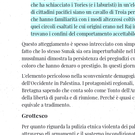
che ha schiacciato i Tories (e i laburisti) in u
di cittadini pacifici siano un cavallo di Troia p
che hanno familiarità con i modi altezzosi coltiv
quei circoli esaltati le cui origini erano nel Raj
trovano i confini del comportamento accettabil
Questo atteggiamento è spesso intrecciato con simpa
fatto che lo stesso Sunak sia ora imperturbabile nel
musulmani dimostra la persistenza dei pregiudizi cult
coloro che hanno denaro o prestigio. In questi gior
L'elemento pericoloso nella sconveniente demagogia 
dell'Occidente in Palestina. I protagonisti regionali
Bretagna sapendo che conta solo come Tonto dell'Ame
della libertà di parola e di riunione. Perché è quasi
equivale a tradimento.
Grottesco
Per quanto riguarda la pulizia etnica violenta dei pal
attraverso gli armamenti e il sostegno incondiziona