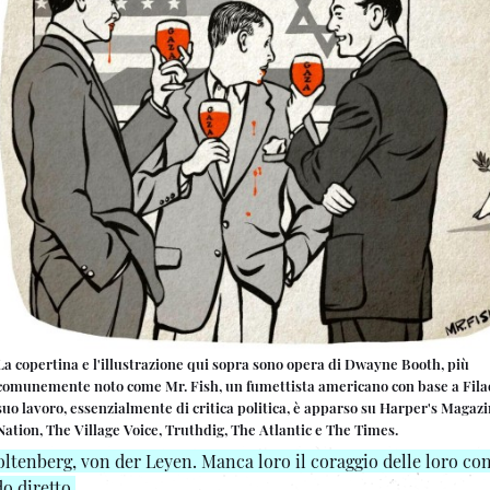
La copertina e l'illustrazione qui sopra sono opera di Dwayne Booth, più
comunemente noto come Mr. Fish, un fumettista americano con base a Filade
suo lavoro, essenzialmente di critica politica, è apparso su Harper's Magaz
Nation, The Village Voice, Truthdig, The Atlantic e The Times.
ltenberg, von der Leyen. Manca loro il coraggio delle loro co
do diretto.