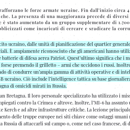
 rafforzano le forze armate ucraine. Fin dall’inizio circa 
tiche. La presenza di una maggioranza precede di diversi
ente è stato aumentato da un gruppo supplementare di 1.700 
bblicizzati come incaricati di cercare e sradicare la corr
to ucraino, dalle unità di pianificazione del quartier generale
eciali. È ampiamente riconosciuto che gli americani hanno utili
e batterie di difesa aerea Patriot. Quest’ultimo significa che i
forse premendo il grilletto – armi che uccidono i russi. Inoltre
ado di condurre un’ampia gamma di attività operative e di inte
ucraino. Ciò include l’intelligence tattica su base giornalier
gna di omicidi mirati in Russia.
 Bretagna. Il loro personale specializzato ha utilizzato i miss
iegati contro la Crimea e altrove. Inoltre, l’MI-6 ha assunto 
e Kerch e ad altre infrastrutture critiche. La lezione principale
ento delle truppe europee nei siti chiave come ostaggi umani 
a Russia di attaccarli sul campo o, come nel caso francese, di 