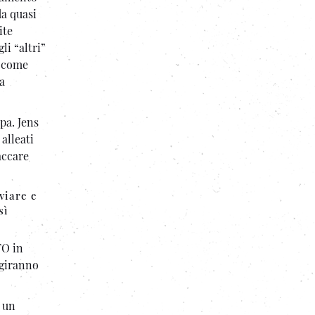
da quasi
ite
li “altri”
i come
la
pa. Jens
alleati
accare
viare e
sì
TO in
ggiranno
i un