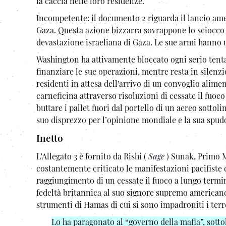
la caccia nelle loro residenze.
Incompetente: il documento 2 riguarda il lancio amer
Gaza. Questa azione bizzarra sovrappone lo sciocco e 
devastazione israeliana di Gaza. Le sue armi hanno u
Washington ha attivamente bloccato ogni serio tenta
finanziare le sue operazioni, mentre resta in silenzi
residenti in attesa dell’arrivo di un convoglio aliment
carneficina attraverso risoluzioni di cessate il fuoc
buttare i pallet fuori dal portello di un aereo sottol
suo disprezzo per l’opinione mondiale e la sua spudo
Inetto
L'Allegato 3 è fornito da Rishi (
Sage
) Sunak, Primo M
costantemente criticato le manifestazioni pacifiste d
raggiungimento di un cessate il fuoco a lungo termin
fedeltà britannica al suo signore supremo americano
strumenti di Hamas di cui si sono impadroniti i terro
Lo ha paragonato al “governo della mafia”, sotto