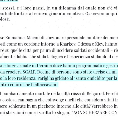
 stessi, e i loro paesi, in un dilemma dal quale non c’è vi
 autodefiniti e al coinvolgimento emotivo. Osserviamo qu
olose.
ncese Emmanuel Macon di stazionare personale militare dei mem
posti come un cordone intorno a Kharkov, Odessa e Kiev, hanno
are su quelle città per paura di uccidere soldati occidentali – r
tamente dubbia che sfida la logica e l’esperienza sfidando il de
 sue forze armate in Ucraina dove hanno programmato e gestit
li da crociera SCALP. Decine di persone sono state uccise da un
to la loro residenza. Parigi ha gridato al "santo omicidio" per l
ntro coloro che li attaccavano.
al bombardamento mortale della città russa di Belgorod. Perché
costosa campagna che coinvolge quelli che considera vitali i
ero schierate in un picchetto intorno alle città? Verrebbero ind
ormi striscioni con su scritto lo slogan: “NON SCHERZARE CON