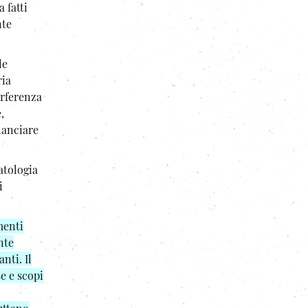
 fatti
nte
le
ria
erferenza
,
lanciare
atologia
i
menti
nte
nti. Il
e e scopi