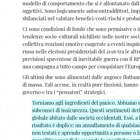
modello di comportamento che si è allontanato dall
oggettivi. Sono logicamente autocontraddittori, im
sbilanciati nel valutare benefici/costi/rischi e prob
Ci sono condizioni di fondo che sono permissive o i
tendenze socio-culturali nichiliste nelle nostre soc
collettiva/reazioni emotive esagerate a eventi inquiet
russa nelle elezioni presidenziali del 2016 tra le al
previsioni spaventose di inevitabile guerra con il R
una campagna a tutto campo per conquistare l'Europ
Gli ultimi due sono alimentati dalle angosce fluttuan
di massa. Tali accuse, in realtà pure finzioni, hanno g
governo e tra i “pensatori” strategici.
Torniamo agli ingredienti del panico. Abbiamo no
subconsci di insicurezza. Questi sentimenti de
globale abitato dalle società occidentali. Essi, a
risultato è duplice: un annullamento di qualsias
non testati e aprendo opportunità a persone o fa