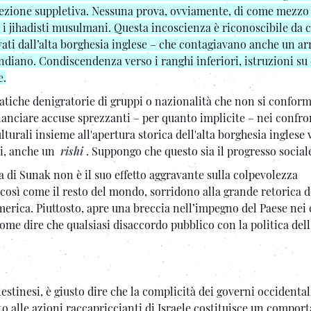
n’elezione suppletiva. Nessuna prova, ovviamente, di come mezzo
er i jihadisti musulmani. Questa incoscienza è riconoscibile da 
ati ​​dall’alta borghesia inglese – che contagiavano anche un arr
 indiano. Condiscendenza verso i ranghi inferiori, istruzioni su
e.
tiche denigratorie di gruppi o nazionalità che non si conform
 lanciare accuse sprezzanti – per quanto implicite – nei confro
urali insieme all'apertura storica dell'alta borghesia inglese 
ni, anche un
rishi
. Suppongo che questo sia il progresso social
di Sunak non è il suo effetto aggravante sulla colpevolezza
, così come il resto del mondo, sorridono alla grande retorica 
rica. Piuttosto, apre una breccia nell’impegno del Paese nei 
 come dire che qualsiasi disaccordo pubblico con la politica de
estinesi, è giusto dire che la complicità dei governi occidental
to alle azioni raccapriccianti di Israele costituisce un compo