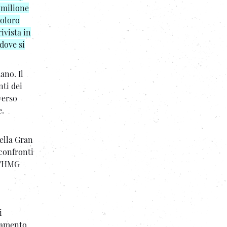
 milione
coloro
ivista in
 dove si
ano. Il
nti dei
verso
e.
della Gran
confronti
ll'HMG
i
rtamento