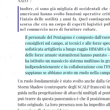
NATO”?
Inoltre, ci sono già migliaia di occidentali che
americani hanno svolto funzioni operative cri
l'inizio delle ostilità 2 anni fa. Quel conting
scorsa che era un corpo di esperti logistici pu
nel commercio nero di forniture rubate.
Il personale del Pentagono è composto dall'eserci
consiglieri sul campo, ai tecnici e alle forze sp
sofisticata artiglieria a lungo raggio HIMARS e l
delle forze armate statunitensi hanno puntato – 
ha istituito un massiccio sistema multiuso in gr
indipendentemente e in collaborazione con l’FSB 
sappiamo se abbiano avuto un ruolo nella campa
Un ruolo fondamentale è stato svolto anche dalla Gran
Storm Shadow (controparte degli SCALP francesi) imp
guida nella progettazione di attacchi multipli al pont
può trarre da questa panoramica è che il posizionam
tutto originale. La loro presenza non ha impedito all