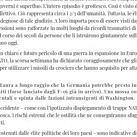
governi è superfluo. L'intero episodio è grottesco. Così è visto 
lettivo. Ciò rappresenta circa i 2/3 dell’umanità. Tuttavia, le él
egnose di tale giudizio. A loro importa poco di essere visti dag
essioni sono rafforzate in molti luoghi da ricordi traumatici d
nel corso dei secoli da persone che li istruirono giustamente sul
fanno oggi.
 chiaro e futuro pericolo di una guerra in espansione in Euro
ATO, la scorsa settimana ha dichiarato coraggiosamente che gli 
 per utilizzare i missili da crociera che hanno acquisito per att
Taura a lungo raggio che la Germania potrebbe presto in
iti (forse lanciato dagli F-16 già in arrivo). Una mossa co
entali e spinta dalle fazioni intransigenti di Washington.
l’Occidente – come con l’ipotizzato dispiegamento di truppe NA
sca. I rischi estremi che le ostilità che ne conseguiranno sfu
ti.
ostenuti dalle élite politiche dei loro paesi – sono indicative d