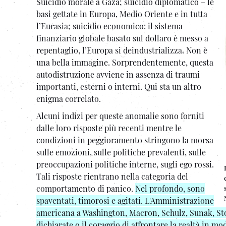
Suicidio morale a Gaza; suicidio diplomatico – le
basi gettate in Europa, Medio Oriente e in tutta
l’Eurasia; suicidio economico: il sistema
finanziario globale basato sul dollaro è messo a
repentaglio, l’Europa si deindustrializza. Non è
una bella immagine. Sorprendentemente, questa
autodistruzione avviene in assenza di traumi
importanti, esterni o interni. Qui sta un altro
enigma correlato.
Alcuni indizi per queste anomalie sono forniti
dalle loro risposte più recenti mentre le
condizioni in peggioramento stringono la morsa –
sulle emozioni, sulle politiche prevalenti, sulle
preoccupazioni politiche interne, sugli ego rossi.
Tali risposte rientrano nella categoria del
comportamento di panico.
Nel profondo, sono
spaventati, timorosi e agitati. L'Amministrazione
americana a Washington, Macron, Schulz, Sunak, Sto
dichiarate o il coraggio di affrontare la realtà in mo