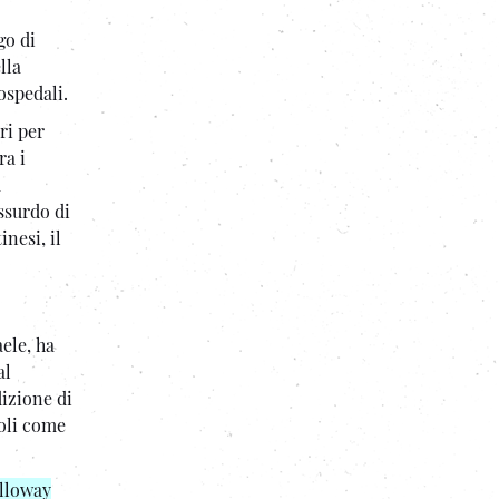
go di
lla
ospedali.
ri per
ra i
a
ssurdo di
nesi, il
ele, ha
al
dizione di
doli come
alloway