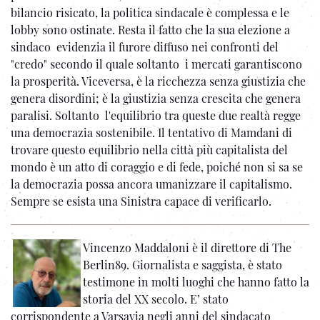
bilancio risicato, la politica sindacale è complessa e le
lobby sono ostinate. Resta il fatto che la sua elezione a
sindaco evidenzia il furore diffuso nei confronti del
"credo" secondo il quale soltanto i mercati garantiscono
la prosperità. Viceversa, è la ricchezza senza giustizia che
genera disordini; è la giustizia senza crescita che genera
paralisi. Soltanto l'equilibrio tra queste due realtà regge
una democrazia sostenibile. Il tentativo di Mamdani di
trovare questo equilibrio nella città più capitalista del
mondo è un atto di coraggio e di fede, poiché non si sa se
la democrazia possa ancora umanizzare il capitalismo.
Sempre se esista una Sinistra capace di verificarlo.
Vincenzo Maddaloni è il direttore di The
Berlin89. Giornalista e saggista, è stato
testimone in molti luoghi che hanno fatto la
storia del XX secolo. E’ stato
corrispondente a Varsavia negli anni del sindacato