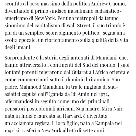
sconfitto il peso massimo della politica Andrew Cuomo,
diventando il primo sindaco musulmano sudasiatico-
americano di New York. Per una metropoli da tempo
sinonimo del capitalismo di Wall Street, il suo trionfo è
più di un semplice sconvolgimento politico: segna una
svolta epocale, un riorientamento sulla qualità della vita
degli umani.
Sorprendente è la storia degli antenati di Mamdani che,
hanno attraversato i continenti del Sud del mondo. I suoi
lontani parenti migrarono dal Gujarat all'Africa orientale
come commercianti sotto il dominio britannico. Suo
padre, Mahmood Mamdani, fu tra le migliaia di sud-
asiatici espulsi dall'Uganda da Idi Amin nel 1972,
affermandosi in seguito come uno dei principali
pensatori postcoloniali africani. Sua madre, Mira Nair,
nata in India e laureata ad Harvard, è diventata
un'acclamata regista. Il loro figlio, nato a Kampala nel
1991, si trasferì a New York all'età di sette anni.