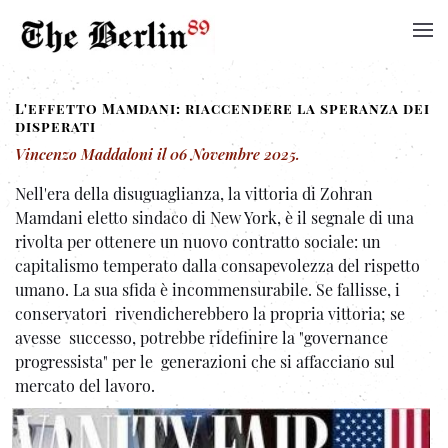
L'effetto Mamdani: riaccendere la speranza dei
disperati
Vincenzo Maddaloni
il
06 Novembre 2025
.
Nell'era della disuguaglianza, la vittoria di Zohran
Mamdani eletto sindaco di New York, è il segnale di una
rivolta per ottenere un nuovo contratto sociale: un
capitalismo temperato dalla consapevolezza del rispetto
umano. La sua sfida è incommensurabile. Se fallisse, i
conservatori rivendicherebbero la propria vittoria; se
avesse successo, potrebbe ridefinire la "governance
progressista" per le generazioni che si affacciano sul
mercato del lavoro.