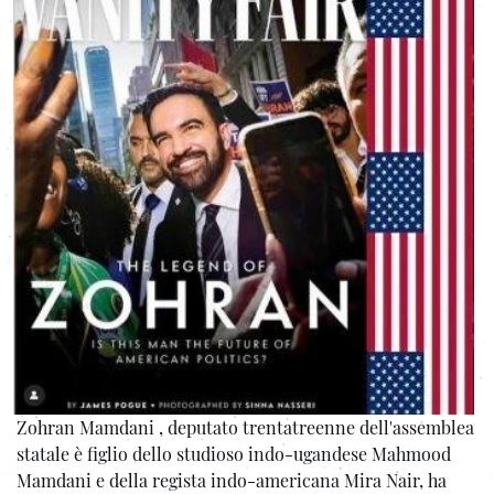
Zohran Mamdani , deputato trentatreenne dell'assemblea
statale è figlio dello studioso indo-ugandese Mahmood
Mamdani e della regista indo-americana Mira Nair, ha