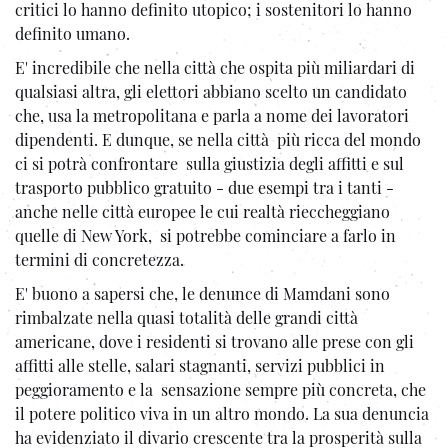
critici lo hanno definito utopico; i sostenitori lo hanno
definito umano.
E' incredibile che nella città che ospita più miliardari di
qualsiasi altra, gli elettori abbiano scelto un candidato
che, usa la metropolitana e parla a nome dei lavoratori
dipendenti. E dunque, se nella città più ricca del mondo
ci si potrà confrontare sulla giustizia degli affitti e sul
trasporto pubblico gratuito - due esempi tra i tanti -
anche nelle città europee le cui realtà rieccheggiano
quelle di New York, si potrebbe cominciare a farlo in
termini di concretezza.
E' buono a sapersi che, le denunce di Mamdani sono
rimbalzate nella quasi totalità delle grandi città
americane, dove i residenti si trovano alle prese con gli
affitti alle stelle, salari stagnanti, servizi pubblici in
peggioramento e la sensazione sempre più concreta, che
il potere politico viva in un altro mondo. La sua denuncia
ha evidenziato il divario crescente tra la prosperità sulla