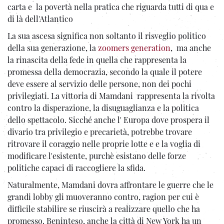
carta e la povertà nella pratica che riguarda tutti di qua e
di là dell'Atlantico
La sua ascesa significa non soltanto il risveglio politico
della sua generazione, la
zoomers generation
, ma anche
la rinascita della fede in quella che rappresenta la
promessa della democrazia, secondo la quale il potere
deve essere al servizio delle persone, non dei pochi
privilegiati. La vittoria di Mamdani rappresenta la rivolta
contro la disperazione, la disuguaglianza e la politica
dello spettacolo. Sicché anche l' Europa dove prospera il
divario tra privilegio e precarietà, potrebbe trovare
ritrovare il coraggio nelle proprie lotte e e la voglia di
modificare l'esistente, purchè esistano delle forze
politiche capaci di raccogliere la sfida.
Naturalmente, Mamdani dovra affrontare le guerre che le
grandi lobby gli muoveranno contro, ragion per cui è
difficile stabilire se riuscirà a realizzare quello che ha
promesso. Beninteso, anche la città di New York ha un