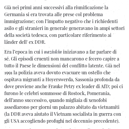
Già nei primi anni successivi alla riunificazione la
Germania si era trovata alle prese col problema
immigrazione; con l’impatto negativo che i richiedenti
asilo e gli stranieri in generale generavano in ampi settori
della società tedesca, con particolare riferimento ai
länder dell' ex DDR.
Era l’epoca in cui i
naziskin
iniziavano a far parlare di
sé. Gli episodi cruenti non mancarono e fecero capire a
tutto il Paese le dimensioni del conflitto latente. Già nel
1991 la polizia aveva dovuto evacuare un ostello che
ospitava migranti a Hoyerswerda, Sassonia profonda da
dove proviene anche Frauke Petry ex leader di AfD; poi ci
furono le celebri sommosse di Rostock, Pomerania,
dell’anno successivo, quando migliaia di xenofobi
assediarono per giorni un palazzo abitato da vietnamiti
(la DDR aveva aiutato il Vietnam socialista in guerra con
gli USA accogliendo profughi nel decennio precedente).