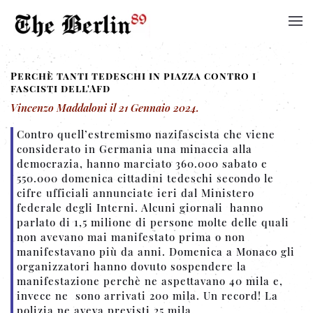
Perchè tanti tedeschi in piazza contro i
fascisti dell'Afd
Vincenzo Maddaloni
il
21 Gennaio 2024
.
Contro quell’estremismo nazifascista che viene
considerato in Germania una minaccia alla
democrazia, hanno marciato 360.000 sabato e
550.000 domenica cittadini tedeschi secondo le
cifre ufficiali annunciate ieri dal Ministero
federale degli Interni. Alcuni giornali hanno
parlato di 1,5 milione di persone molte delle quali
non avevano mai manifestato prima o non
manifestavano più da anni. Domenica a Monaco gli
organizzatori hanno dovuto sospendere la
manifestazione perchè ne aspettavano 40 mila e,
invece ne sono arrivati 200 mila. Un record! La
polizia ne aveva previsti 25 mila.