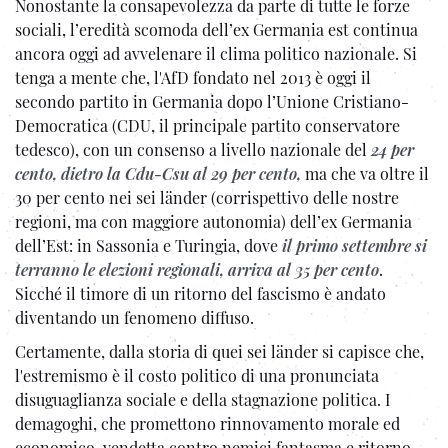
Nonostante la consapevolezza da parte di tutte le forze
sociali, l’eredità scomoda dell’ex Germania est continua
ancora oggi ad avvelenare il clima politico nazionale. Si
tenga a mente che, l'AfD fondato nel 2013 è oggi il
secondo partito in Germania dopo l’Unione Cristiano-
Democratica (CDU, il principale partito conservatore
tedesco), con un consenso a livello nazionale del
24 per
cento, dietro la Cdu-Csu al 29 per cento,
ma che va oltre il
30 per cento nei sei länder (corrispettivo delle nostre
regioni, ma con maggiore autonomia) dell’ex Germania
dell’Est: in Sassonia e Turingia, dove
il primo settembre si
terranno le elezioni regionali, arriva al 35 per cento
.
Sicché il timore di un ritorno del fascismo è andato
diventando un fenomeno diffuso.
Certamente, dalla storia di quei sei länder si capisce che,
l'estremismo è il costo politico di una pronunciata
disuguaglianza sociale e della stagnazione politica. I
demagoghi, che promettono rinnovamento morale ed
economico, vendetta contro nemici fantasma e ritorno