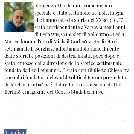
Vincenzo Maddaloni, come inviato
speciale è stato testimone in molti luoghi
che hanno fatto la storia del XX secolo. E’
stato corrispondente a Varsavia negli anni
di Lech Wałęsa (leader di Solidarność) ed a
Mosca durante l'èra di Michail Gorbačëv. Ha diretto il
settimanale Il Borghese allontanandolo radicalmente
dalle storiche posizioni di destra. Infatti, poco dopo è
stato rimosso dalla direzione dello storico settimanale
fondato da Leo Longanesi. È stato con Giulietto Chiesa tra
i membri fondatori del World Political Forum presieduto
da Michail Gorbačëv. È il direttore responsabile di The
Berlin89, magazine del Centro Studi Berlin89.
f
Condividi