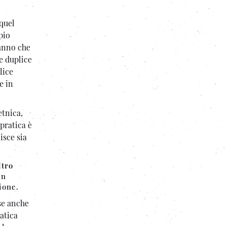
 quel
pio
sanno che
e duplice
lice
e in
etnica,
 pratica è
isce sia
ltro
in
ione.
se anche
atica