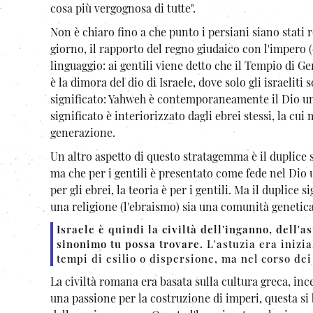
cosa più vergognosa di tutte".
Non è chiaro fino a che punto i persiani siano stati 
giorno, il rapporto del regno giudaico con l'impero (
linguaggio: ai gentili viene detto che il Tempio di 
è la dimora del dio di Israele, dove solo gli israel
significato: Yahweh è contemporaneamente il Dio univ
significato è interiorizzato dagli ebrei stessi, la c
generazione.
Un altro aspetto di questo stratagemma è il duplice s
ma che per i gentili è presentato come fede nel Dio un
per gli ebrei, la teoria è per i gentili. Ma il duplice 
una religione (l'ebraismo) sia una comunità genetica
Israele è quindi la civiltà dell'inganno, dell'a
sinonimo tu possa trovare.
L'astuzia era inizia
tempi di esilio o dispersione, ma nel corso dei
La civiltà romana era basata sulla cultura greca, in
una passione per la costruzione di imperi, questa si