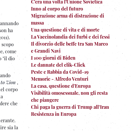
C'era una volta l'Unione Sovietica
Inno al corpo del futuro
Migrazione arma di distrazione di
massa
ngannando
Una questione di vita e di morte
rson ha
La Vaccinolandia dei furbi e dei fessi
011).
Il divorzio delle beffe tra San Marco
o scopo
e Grandi Navi
he, come
I 100 giorni di Biden
 "il dio
Le dannate del clik-Click
Peste e Rabbia da Covid-19
quando
Memorie - Alfredo Venturi
to Zion
,
La casa, questione d'Europa
nel corpo
Visibilità omosessuale, non gli resta
la
che piangere
edere che
Chi paga la guerra di Trump all’Iran
Resistenza in Europa
lerante.
re sia la