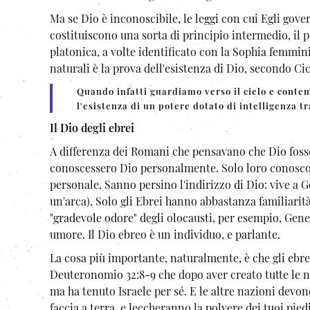
Ma se Dio è inconoscibile, le leggi con cui Egli gove
costituiscono una sorta di principio intermedio, il 
platonica, a volte identificato con la Sophia femminil
naturali è la prova dell'esistenza di Dio, secondo Ci
Quando infatti guardiamo verso il cielo e contem
l'esistenza di un potere dotato di intelligenza 
Il Dio degli ebrei
A differenza dei Romani che pensavano che Dio fosse 
conoscessero Dio personalmente. Solo loro conoscono
personale. Sanno persino l'indirizzo di Dio: vive a 
un'arca). Solo gli Ebrei hanno abbastanza familiarità
"gradevole odore" degli olocausti, per esempio, Gene
umore. Il Dio ebreo è un individuo, e parlante.
La cosa più importante, naturalmente, è che gli ebre
Deuteronomio 32:8-9 che dopo aver creato tutte le na
ma ha tenuto Israele per sé. E le altre nazioni devono
faccia a terra, e leccheranno la polvere dei tuoi pied