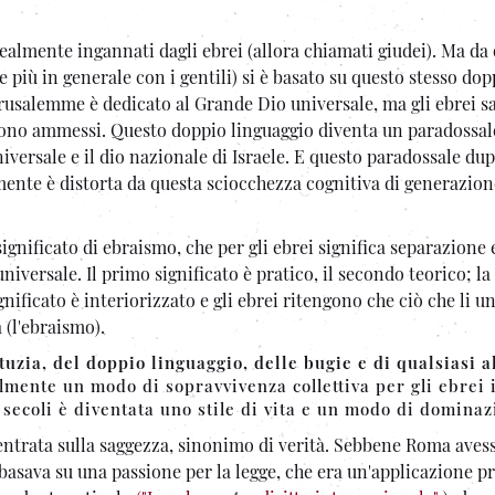
realmente ingannati dagli ebrei (allora chiamati giudei). Ma da
e più in generale con i gentili) si è basato su questo stesso dop
Gerusalemme è dedicato al Grande Dio universale, ma gli ebrei 
iti sono ammessi. Questo doppio linguaggio diventa un paradossal
ersale e il dio nazionale di Israele. E questo paradossale dup
ui mente è distorta da questa sciocchezza cognitiva di generazion
ignificato di ebraismo, che per gli ebrei significa separazione 
iversale. Il primo significato è pratico, il secondo teorico; la
significato è interiorizzato e gli ebrei ritengono che ciò che li un
 (l'ebraismo).
stuzia, del doppio linguaggio, delle bugie e di qualsiasi a
lmente un modo di sopravvivenza collettiva per gli ebrei 
 secoli è diventata uno stile di vita e un modo di dominaz
centrata sulla saggezza, sinonimo di verità. Sebbene Roma aves
 basava su una passione per la legge, che era un'applicazione pr