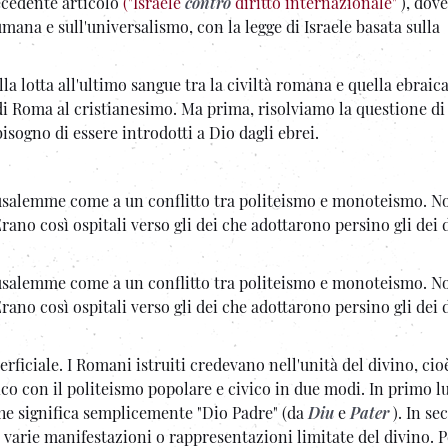
recedente articolo
("Israele
contro
diritto internazionale"
), dov
mana e sull'universalismo, con la legge di Israele basata sulla
a lotta all'ultimo sangue tra la civiltà romana e quella ebraica
di Roma al cristianesimo. Ma prima, risolviamo la questione di 
sogno di essere introdotti a Dio dagli ebrei.
salemme come a un conflitto tra politeismo e monoteismo. N
ano così ospitali verso gli dei che adottarono persino gli dei d
salemme come a un conflitto tra politeismo e monoteismo. N
ano così ospitali verso gli dei che adottarono persino gli dei d
ficiale. I Romani istruiti credevano nell'unità del divino, cio
co con il politeismo popolare e civico in due modi. In primo l
he significa semplicemente "Dio Padre" (da
Diu
e
Pater
). In s
e varie manifestazioni o rappresentazioni limitate del divino. 