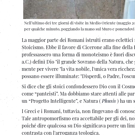
Nell’ultimo dei tre giorni di visite in Medio Oriente (maggio 2
per qualche minuto, poggiando la mano sul Muro e ponendovi tr
La maggior parte dei Romani istruiti erano eclettici n
Stoicismo. Ebbe il favore di Cicerone alla fine della
professassero una forma di monoteismo è fuori dis
a.C.) definì Dio "il grande Sovrano della Natura, che 
mente per vivere "la vita nobile, l'unica vera ricche
possano essere illuminate: "Disperdi, o Padre, l'oscur
Si dice che gli stoici confondessero Dio con il Cosm
come “panteisti”. Ma dobbiamo stare attenti alle par
un “Progetto Intelligente”, e Natura (
Phusis
) ha un 
I Greci e i Romani, tuttavia, non fingevano di conosc
Tale antropomorfismo era accettabile per gli dei, non 
poiché dire qualcosa su Dio significava porre un lim
contrasta con l'arroganza teologica.