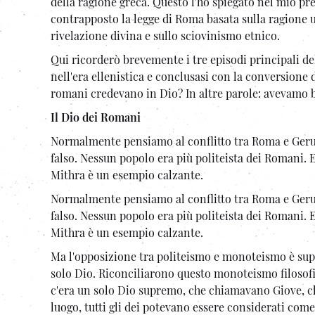
della ragione greca. Questo l'ho spiegato nel mio p
contrapposto la legge di Roma basata sulla ragione u
rivelazione divina e sullo sciovinismo etnico.
Qui ricorderò brevemente i tre episodi principali dell
nell'era ellenistica e conclusasi con la conversione 
romani credevano in Dio? In altre parole: avevamo bi
Il Dio dei Romani
Normalmente pensiamo al conflitto tra Roma e Geru
falso. Nessun popolo era più politeista dei Romani. Er
Mithra è un esempio calzante.
Normalmente pensiamo al conflitto tra Roma e Geru
falso. Nessun popolo era più politeista dei Romani. Er
Mithra è un esempio calzante.
Ma l'opposizione tra politeismo e monoteismo è super
solo Dio. Riconciliarono questo monoteismo filosofi
c'era un solo Dio supremo, che chiamavano Giove, c
luogo, tutti gli dei potevano essere considerati com