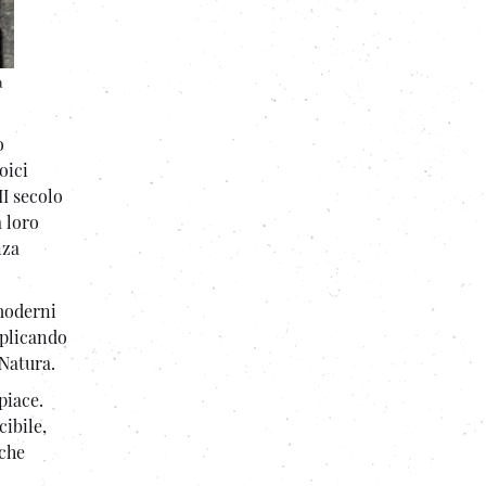
a
o
oici
II secolo
a loro
nza
 moderni
mplicando
 Natura.
piace.
cibile,
 che