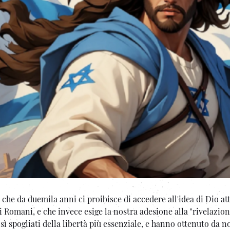
 che da duemila anni ci proibisce di accedere all'idea di Dio at
i Romani, e che invece esige la nostra adesione alla "rivelazion
osì spogliati della libertà più essenziale, e hanno ottenuto da no