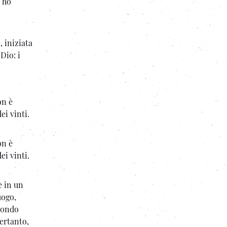
e ho
, iniziata
Dio: i
on è
ei vinti.
on è
ei vinti.
è in un
uogo,
econdo
Pertanto,