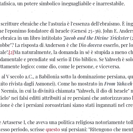
afisica, un potere simbolico ineguagliabile e inarrestabile.
critture ebraiche che l'astuzia è l'essenza dell'ebraismo. È i
ne l'eponimo fondatore di Israele (Genesi 25-36). John E. Ande
 ebraica in un libro intitolato
Jacob and the Divine Trickster
(2
obbe"? La risposta di Anderson è che Dio
doveva
esserlo, per l
ale".
[2]
Ma naturalmente, la domanda in sé è stupida a meno c
amentale e prendiate sul serio il Dio biblico. Se Yahweh è solo
rfettamente logico: come dio, come le persone, e viceversa.
e al V secolo a.C., a Babilonia sotto la dominazione persiana, 
uito rivista dagli Asmonei). Come ho mostrato in
From Yahweh 
e Neemia, in cui la divinità chiamata "Yahweh, il dio di Israele" 
elo" nei falsi editti attribuiti ai re persiani che autorizzavano 
one è che i persiani zoroastriani siano stati ingannati nel cr
re Artaserse I, che aveva una politica religiosa notoriamente tol
tesso periodo, scrisse
questo
sui persiani: "Ritengono che menti