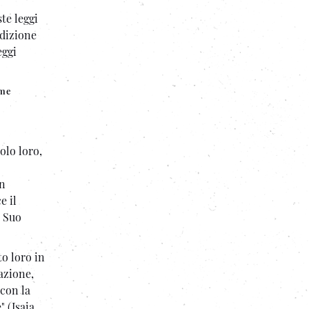
te leggi
adizione
eggi
ome
olo loro,
in
e il
l Suo
to loro in
azione,
 con la
" (Isaia