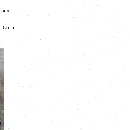
 modo
I Greci,