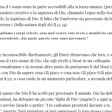
rna il Cosmo sono in parte accessibili alla scienza umana. Ques
pensiero creativo o la sapienza di Dio, chiamato Logos nella tr
e, la Sapienza di Dio. Il fatto che l'universo sia governato da l
cerone (
Della natura degli dei
II.12.34):
pliamo i corpi celesti, cosa può essere così ovvio e manifesto c
trascendente, dal quale queste cose sono governate?
inconoscibile direttamente, gli Ebrei ritenevano che loro, e s
 il vero nome di Dio, che egli rivelò a Mosè in un colloquio
Gerusalemme e in nessun altro posto (lo portarono lì dal Sinai 
 con Dio da sapere cosa Gli piace e cosa non Gli piace (Gli piac
si 8:21), o cosa vuole in un momento particolare, a seconda de
i sanno che Dio li ha scelti per governare il mondo. Dio ha det
zioni, ha delegato un piccolo "figlio di Dio" (angelo?) a ogni n
 servire Israele o perire: "I re cadranno prostrati davanti a te,
i", mentre "farò mangiare ai tuoi oppressori la loro stessa carne