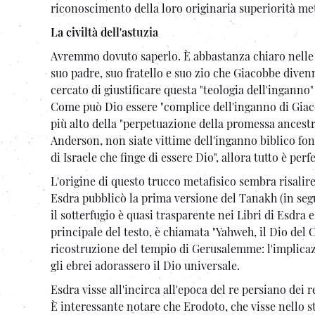
riconoscimento della loro originaria superiorità met
La civiltà dell'astuzia
Avremmo dovuto saperlo. È abbastanza chiaro nelle s
suo padre, suo fratello e suo zio che Giacobbe diven
cercato di giustificare questa "teologia dell'inganno"
Come può Dio essere "complice dell'inganno di Giac
più alto della "perpetuazione della promessa ancestr
Anderson, non siate vittime dell'inganno biblico fond
di Israele che finge di essere Dio", allora tutto è pe
L'origine di questo trucco metafisico sembra risalir
Esdra pubblicò la prima versione del Tanakh (in seg
il sotterfugio è quasi trasparente nei Libri di Esdra 
principale del testo, è chiamata "Yahweh, il Dio del Ci
ricostruzione del tempio di Gerusalemme: l'implicazi
gli ebrei adorassero il Dio universale.
Esdra visse all'incirca all'epoca del re persiano dei 
È interessante notare che Erodoto, che visse nello s