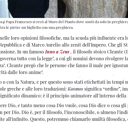
014) Papa Francesco si recò al Muro del Pianto dove sostò da solo in preghier
a le pietre un biglietto con una preghiera.
elle loro opinioni filosofiche, ma la scuola più influente era l
 Repubblica e di Marco Aurelio allo zenit dell'Impero. Che gli St
cussione. In un famoso
Inno a Zeus
,
il filosofo stoico Cleante (I
governa tutto con la legge", a cui gli uomini devono rivolgere l
zza". Cleante pregò che le persone che fanno il male per ignora
ità dalle loro anime".
o o con la Natura, e per questo sono stati etichettati in tempi
ole greche e alle loro traduzioni:
Kosmos
significa “ordine”, i
significato dinamico: è il principio animatore all’interno della
ere Dio, e tanto meno cosa Dio vuole, cosa Dio dice o cosa gli 
per Dio. Dio è, per il filosofo, l'inconoscibile, o almeno l'indi
ite all'infinito. Questo, potremmo chiamarlo umiltà filosofica,