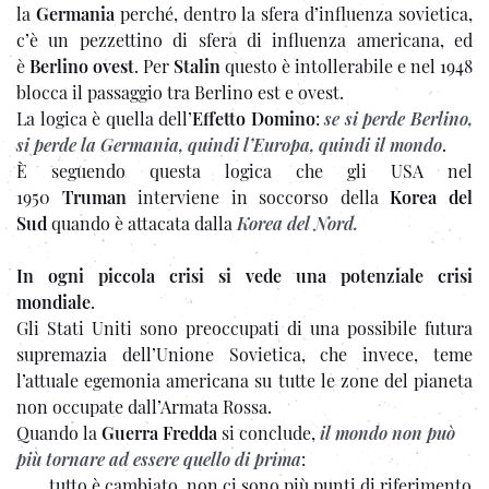
la
Germania
perché, dentro la sfera d’influenza sovietica,
c’è un pezzettino di sfera di influenza americana, ed
è
Berlino ovest
. Per
Stalin
questo è intollerabile e nel 1948
blocca il passaggio tra Berlino est e ovest.
La logica è quella dell’
Effetto Domino
:
se si perde Berlino,
si perde la Germania, quindi l’Europa, quindi il mondo
.
È seguendo questa logica che gli USA nel
1950
Truman
interviene in soccorso della
Korea del
Sud
quando è attacata dalla
Korea del Nord.
In ogni piccola crisi si vede una potenziale crisi
mondiale
.
Gli Stati Uniti sono preoccupati di una possibile futura
supremazia dell’Unione Sovietica, che invece, teme
l’attuale egemonia americana su tutte le zone del pianeta
non occupate dall’Armata Rossa.
Quando la
Guerra Fredda
si conclude,
il mondo non può
più tornare ad essere quello di prima
:
tutto è cambiato, non ci sono più punti di riferimento