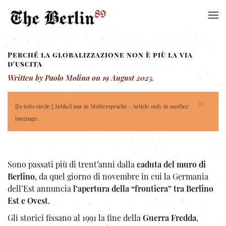
Perché la globalizzazione non è più la via
d'uscita
Written by Paolo Molina on
19 August 2025
.
×
{fa-info-circle } Artikel nur in Muttersprache - Article only in mother
language.
Sono passati più di trent’anni dalla
caduta del muro di
Berlino
, da quel giorno di novembre in cui la Germania
dell’Est annuncia
l’apertura della “frontiera” tra Berlino
Est e Ovest
.
Gli storici fissano al 1991 la fine della
Guerra Fredda
,