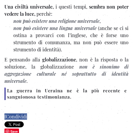
Una civiltà universale,
i questi tempi,
sembra non poter
vedere la luce,
perchè:
non può esistere una religione universale
,
non può esistere una lingua universale
(anche se ci si
ostina a provarci con l’inglese, che è forse uno
strumento di comunanza, ma non può essere uno
strumento di identità).
E pensando alla
globalizzazione
, non è la risposta o la
soluzione, la globalizzazione
non è sinonimo di
aggregazione culturale né soprattutto di identità
universale
.
La guerra in Ucraina ne è la più recente e
sanguionosa testimonianza.
f
Condividi
Save