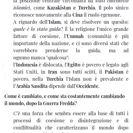
la posizione centrale circondata da
stati cuscinetto
islamici
, come
Kazakistan e Turchia
. Il polo sinico
riconosce nuovamente alla
Cina
il ruolo egemone.
A riguardo dell’
Islam
, si deve risolvere un quesito:
quale è lo stato guida
? È la religione l’unico grande
fattore di coesione, l’
Ummah
(comunità) è più
importante della nazione, e ci sono diversi stati che
vorrebbero prenderne la guida, ma ad
ognuno manca "qualcosa":
l’
Indonesia
è dislocata, l’
Egitto
è povero e legato agli
Stati Uniti, in
Iran
sono tutti sciiti, il
Pakistan
è
povero, nella
Turchia
l'Islam non è prevalente e
l’
Arabia Saudita
dipende dall’
Occidente
.
Come è cambiato, e come sta costantemente cambiando
il mondo, dopo la Guerra Fredda?
C’è una forza che sembra essere alla base di tutti i
processi di coesione o disintegrazione e di
conflittualità che caratterizzano il mondo dopo