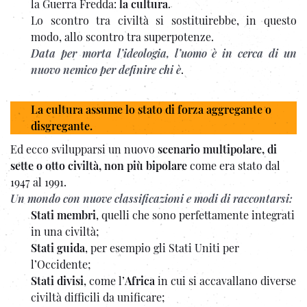
la Guerra Fredda:
la cultura
.
Lo scontro tra civiltà si sostituirebbe, in questo
modo, allo scontro tra superpotenze.
Data per morta l’ideologia, l’uomo è in cerca di un
nuovo nemico per definire chi è
.
La cultura assume lo stato di forza aggregante o
disgregante.
Ed ecco svilupparsi un nuovo
scenario multipolare, di
sette o otto civiltà, non più bipolare
come era stato dal
1947 al 1991.
Un mondo con nuove classificazioni e modi di raccontarsi:
Stati membri
, quelli che sono perfettamente integrati
in una civiltà;
Stati guida
, per esempio gli Stati Uniti per
l’Occidente;
Stati divisi
, come l’
Africa
in cui si accavallano diverse
civiltà difficili da unificare;