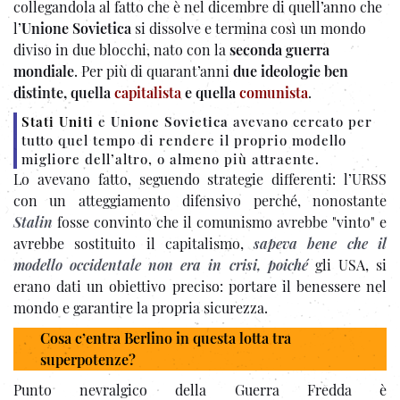
collegandola al fatto che è nel dicembre di quell’anno che
l’
Unione Sovietica
si dissolve e termina così un mondo
diviso in due blocchi, nato con la
seconda guerra
mondiale
. Per più di quarant’anni
due ideologie ben
distinte, quella
capitalista
e quella
comunista
.
Stati Uniti
e
Unione Sovietica
avevano cercato per
tutto quel tempo di rendere il proprio modello
migliore dell’altro, o almeno più attraente.
Lo avevano fatto, seguendo strategie differenti: l’URSS
con un atteggiamento difensivo perché, nonostante
Stalin
fosse convinto che il comunismo avrebbe "vinto" e
avrebbe sostituito il capitalismo,
sapeva bene che il
modello occidentale non era in crisi,
poiché
gli USA, si
erano dati un obiettivo preciso: portare il benessere nel
mondo e garantire la propria sicurezza.
Cosa c’entra Berlino in questa lotta tra
superpotenze?
Punto nevralgico della Guerra Fredda è