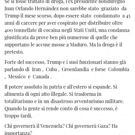
Se si fosse trattato di droga, l'ex presidente honduregno
Juan Orlando Hernández non sarebbe stato graziato da
Trump il mese scorso, dopo essere stato condannato a 45
anni di carcere per aver cospirato per distribuire oltre
400 tonnellate di cocaina negli Stati Uniti, una condanna
giustificata da prove ben più numerose di quelle che
supportano le accuse mosse a Maduro. Ma la droga è il
pretesto.
Forte del successo, Trump e i suoi funzionari stanno già
parlando di Iran , Cuba , Groenlandia e forse Colombia
, Messico e Canada .
Il potere assoluto in patria e all'estero si espande. Si
alimenta di ogni atto illegale. Si trasforma in
totalitarismo e in un disastroso avventurismo militare.
Quando la gente si rende conto di cosa è successo, è
troppo tardi.
Chi governerà il Venezuela? Chi governerà Gaza? Ha
importanza?