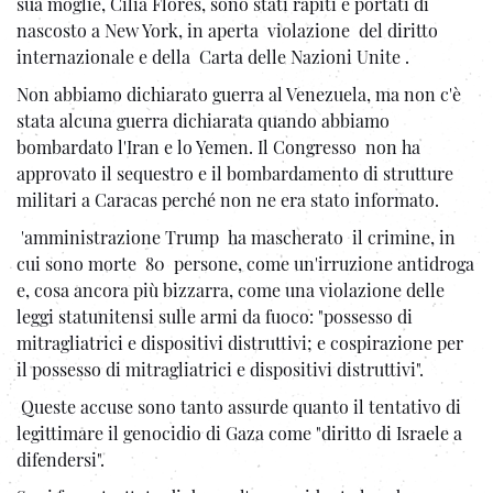
sua moglie, Cilia Flores, sono stati rapiti e portati di
nascosto a New York, in aperta violazione del diritto
internazionale e della Carta delle Nazioni Unite .
Non abbiamo dichiarato guerra al Venezuela, ma non c'è
stata alcuna guerra dichiarata quando abbiamo
bombardato l'Iran e lo Yemen. Il Congresso non ha
approvato il sequestro e il bombardamento di strutture
militari a Caracas perché non ne era stato informato.
'amministrazione Trump ha mascherato il crimine, in
cui sono morte 80 persone, come un'irruzione antidroga
e, cosa ancora più bizzarra, come una violazione delle
leggi statunitensi sulle armi da fuoco: "possesso di
mitragliatrici e dispositivi distruttivi; e cospirazione per
il possesso di mitragliatrici e dispositivi distruttivi".
Queste accuse sono tanto assurde quanto il tentativo di
legittimare il genocidio di Gaza come "diritto di Israele a
difendersi".