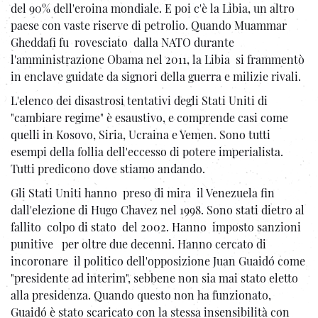
del 90% dell'eroina mondiale. E poi c'è la Libia, un altro
paese con vaste riserve di petrolio. Quando Muammar
Gheddafi fu rovesciato dalla NATO durante
l'amministrazione Obama nel 2011, la Libia si frammentò
in enclave guidate da signori della guerra e milizie rivali.
L'elenco dei disastrosi tentativi degli Stati Uniti di
"cambiare regime" è esaustivo, e comprende casi come
quelli in Kosovo, Siria, Ucraina e Yemen. Sono tutti
esempi della follia dell'eccesso di potere imperialista.
Tutti predicono dove stiamo andando.
Gli Stati Uniti hanno preso di mira il Venezuela fin
dall'elezione di Hugo Chavez nel 1998. Sono stati dietro al
fallito colpo di stato del 2002. Hanno imposto sanzioni
punitive per oltre due decenni. Hanno cercato di
incoronare il politico dell'opposizione Juan Guaidó come
"presidente ad interim", sebbene non sia mai stato eletto
alla presidenza. Quando questo non ha funzionato,
Guaidó è stato scaricato con la stessa insensibilità con