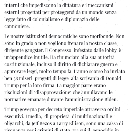
interni che impediscono la dittatura e i meccanismi
esterni progettati per proteggersi da un mondo senza
legge fatto di colonialismo e diplomazia delle
cannoniere.
Le nostre istituzioni democratiche sono moribonde. Non
sono in grado o non vogliono frenare la nostra classe
dirigente gangster. Il Congresso, infestato dalle lobby, è
un'appendice inutile. Ha rinunciato alla sua autorità
costituzionale, incluso il diritto di dichiarare guerra e
approvare leggi, molto tempo fa. L'anno scorso ha inviato
ben 38 miseri progetti di legge alla scrivania di Donald
Trump per la loro firma. La maggior parte erano
risoluzioni di "disapprovazione" che annullavano le
normative emanate durante l'amministrazione Biden.
Trump governa per decreto imperiale attraverso ordini
esecutivi. I media, di proprietà di multinazionali e
oligarchi, da Jeff Bezos a Larry Ellison, sono una cassa di
risonanza per i crimini di stato, tra cui il genocidio in