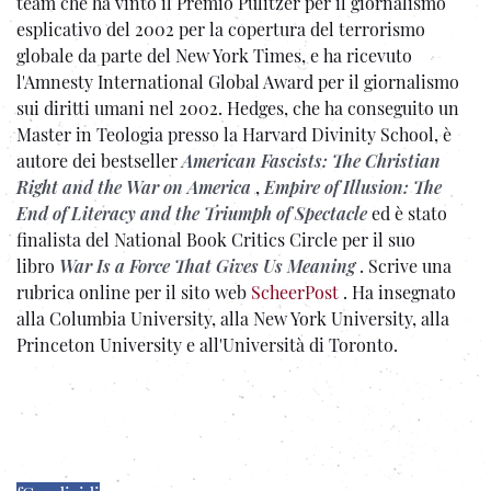
team che ha vinto il Premio Pulitzer per il giornalismo
esplicativo del 2002 per la copertura del terrorismo
globale da parte del New York Times, e ha ricevuto
l'Amnesty International Global Award per il giornalismo
sui diritti umani nel 2002. Hedges, che ha conseguito un
Master in Teologia presso la Harvard Divinity School, è
autore dei bestseller
American Fascists: The Christian
Right and the War on America
,
Empire of Illusion: The
End of Literacy and the Triumph of Spectacle
ed è stato
finalista del National Book Critics Circle per il suo
libro
War Is a Force That Gives Us Meaning
. Scrive una
rubrica online per il sito web
ScheerPost
. Ha insegnato
alla Columbia University, alla New York University, alla
Princeton University e all'Università di Toronto.