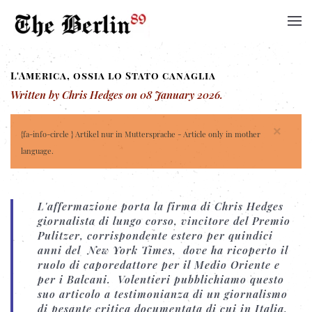
L'America, ossia lo Stato canaglia
Written by Chris Hedges on
08 January 2026
.
×
{fa-info-circle } Artikel nur in Muttersprache - Article only in mother
language.
L'affermazione porta la firma di Chris Hedges
giornalista di lungo corso, vincitore del Premio
Pulitzer, corrispondente estero per quindici
anni del New York Times, dove ha ricoperto il
ruolo di caporedattore per il Medio Oriente e
per i Balcani. Volentieri pubblichiamo questo
suo articolo a testimonianza di un giornalismo
di pesante critica documentata di cui in Italia,