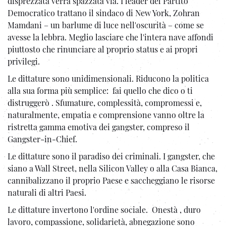
disprezzata verrà spazzata via. I leader del Partito
Democratico trattano il sindaco di New York, Zohran
Mamdani – un barlume di luce nell'oscurità – come se
avesse la lebbra. Meglio lasciare che l'intera nave affondi
piuttosto che rinunciare al proprio status e ai propri
privilegi.
Le dittature sono unidimensionali. Riducono la politica
alla sua forma più semplice: fai quello che dico o ti
distruggerò . Sfumature, complessità, compromessi e,
naturalmente, empatia e comprensione vanno oltre la
ristretta gamma emotiva dei gangster, compreso il
Gangster-in-Chief.
Le dittature sono il paradiso dei criminali. I gangster, che
siano a Wall Street, nella Silicon Valley o alla Casa Bianca,
cannibalizzano il proprio Paese e saccheggiano le risorse
naturali di altri Paesi.
Le dittature invertono l'ordine sociale. Onestà , duro
lavoro, compassione, solidarietà, abnegazione sono