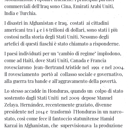
commerciali dell'Iraq sono Cina, Emirati Arabi Uniti,
India e Turchia.
I disastri in Afghanistan e Iraq, costati ai cittadini
americani tra i 4 e i 6 trilioni di dollari, sono stati i più
costosi nella storia degli Stati Uniti. Nessuno degli
artefici di questi fiaschi è stato chiamato a risponderne.
I paesi individuati per un "cambio di regime" implodono,
come ad Haiti, dove Stati Uniti, Canada e Francia
rovesciarono Jean-Bertrand Aristide nel 1991 e nel 2004.
Il rovesciamento portò al collasso sociale e governativo,
alla guerra tra bande e all'aggravamento della povertà.
Lo stesso accadde in Honduras, quando un colpo di stato
sostenuto dagli Stati Uniti nel 2009 depose Manuel
Zelaya. Hernández, recentemente graziato, divenne
presidente nel 2014 e trasformò l'Honduras in un narco-
stato, così come fece il fantoccio statunitense Hamid
Karzai in Afghanistan, che supervisionava la produzione