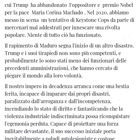
cui Trump ha abbandonato l'oppositore e premio Nobel
per la pace María Corina Machado . Nel 2020, abbiamo
messo in scena un tentativo di Keystone Cops da parte di
mercenari mal addestrati per innescare una rivolta
popolare. Niente di tutto ciò ha funzionato.
Il rapimento di Maduro segna l'inizio di un altro disastro.
Trump e i suoi tirapiedi non sono più competenti, e
probabilmente lo sono stati meno dei funzionari delle
precedenti amministrazioni, che hanno cercato di
piegare il mondo alla loro volontà.
Il nostro impero in decadenza arranca come una bestia
ferita, incapace di imparare dai propri disastri,
paralizzato dall'arroganza e dall'incompetenza,
incendiando lo stato di diritto e fantasticando che la
violenza industriale indiscriminata possa riconquistare
l'egemonia perduta. Capace di proiettare una forza
militare devastante, il suo successo iniziale porta
inevitabilmente a paludi autolesioniste e costose.