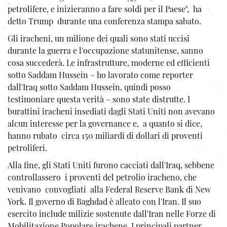
petrolifere, e inizieranno a fare soldi per il Paese", ha
detto Trump durante una conferenza stampa sabato.
Gli iracheni, un milione dei quali sono stati uccisi
durante la guerra e l'occupazione statunitense, sanno
cosa succederà. Le infrastrutture, moderne ed efficienti
sotto Saddam Hussein – ho lavorato come reporter
dall'Iraq sotto Saddam Hussein, quindi posso
testimoniare questa verità – sono state distrutte. I
burattini iracheni insediati dagli Stati Uniti non avevano
alcun interesse per la governance e, a quanto si dice,
hanno rubato circa 150 miliardi di dollari di proventi
petroliferi.
Alla fine, gli Stati Uniti furono cacciati dall'Iraq, sebbene
controllassero i proventi del petrolio iracheno, che
venivano convogliati alla Federal Reserve Bank di New
York. Il governo di Baghdad è alleato con l'Iran. Il suo
esercito include milizie sostenute dall'Iran nelle Forze di
Mobilitazione Popolare irachene. I principali partner