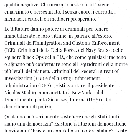
qualità negative. Chi incarna queste qualità viene
emarginato e perseguitato. I senza cuore, i corrotti, i
mendaci, i crudeli e i mediocri prosperano.
Le dittature danno potere ai criminali per tenere
immobilizzate le loro vittime, in patria e all'estero.
Criminali dell'Immigration and Customs Enforcement
(ICE). Criminali della Delta Force, dei Navy Seals e delle
squadre Black Ops della CIA, che come qualsiasi iracheno
o afghano può confermare sono gli squadroni della morte
più letali del pianeta. Criminali del Federal Bureau of
Investigation (FBI) e della Drug Enforcement
Administration (DEA) – visti scortare il presidente
Nicolás Maduro ammanettato a New York – del
Dipartimento per la Sicurezza Interna (DHS) e dei
dipartimenti di polizia.
Qualcuno può seriamente sostenere che gli Stati Uniti
siano una democrazia? Esistono istituzioni democratiche
funzionanti? Esiste un controllo sul potere statale? Esiste