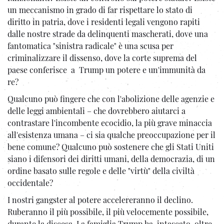
un meccanismo in grado di far rispettare lo stato di
diritto in patria, dove i residenti legali vengono rapiti
dalle nostre strade da delinquenti mascherati, dove una
fantomatica "sinistra radicale" è una scusa per
criminalizzare il dissenso, dove la corte suprema del
paese conferisce a Trump un potere e un'immunità da
re?
Qualcuno può fingere che con l'abolizione delle agenzie e
delle leggi ambientali – che dovrebbero aiutarci a
contrastare l'incombente ecocidio, la più grave minaccia
all'esistenza umana – ci sia qualche preoccupazione per il
bene comune? Qualcuno può sostenere che gli Stati Uniti
siano i difensori dei diritti umani, della democrazia, di un
ordine basato sulle regole e delle "virtù" della civiltà
occidentale?
I nostri gangster al potere accelereranno il declino.
Ruberanno il più possibile, il più velocemente possibile,
durante la discesa. La famiglia Trump ha intascato oltre