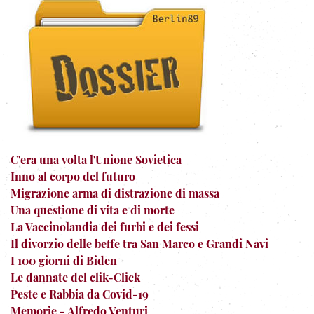
C'era una volta l'Unione Sovietica
Inno al corpo del futuro
Migrazione arma di distrazione di massa
Una questione di vita e di morte
La Vaccinolandia dei furbi e dei fessi
Il divorzio delle beffe tra San Marco e Grandi Navi
I 100 giorni di Biden
Le dannate del clik-Click
Peste e Rabbia da Covid-19
Memorie - Alfredo Venturi