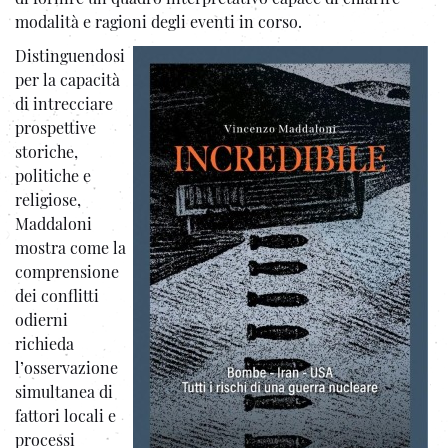
modalità e ragioni degli eventi in corso.
Distinguendosi
per la capacità
di intrecciare
prospettive
storiche,
politiche e
religiose,
Maddaloni
mostra come la
comprensione
dei conflitti
odierni
richieda
l’osservazione
simultanea di
fattori locali e
processi