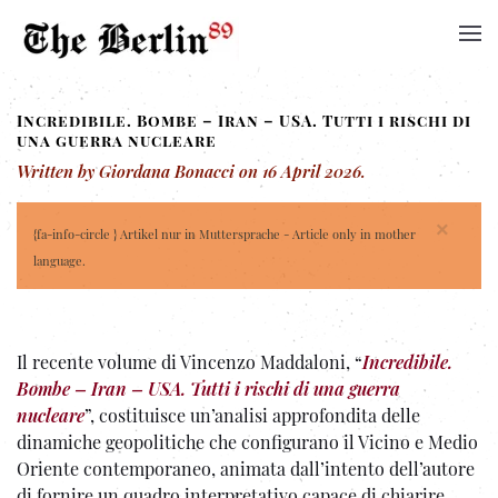
Incredibile. Bombe – Iran – USA. Tutti i rischi di
una guerra nucleare
Written by Giordana Bonacci on
16 April 2026
.
×
{fa-info-circle } Artikel nur in Muttersprache - Article only in mother
language.
Il recente volume di Vincenzo Maddaloni, “
Incredibile.
Bombe – Iran – USA. Tutti i rischi di una guerra
nucleare
”, costituisce un’analisi approfondita delle
dinamiche geopolitiche che configurano il Vicino e Medio
Oriente contemporaneo, animata dall’intento dell’autore
di fornire un quadro interpretativo capace di chiarire