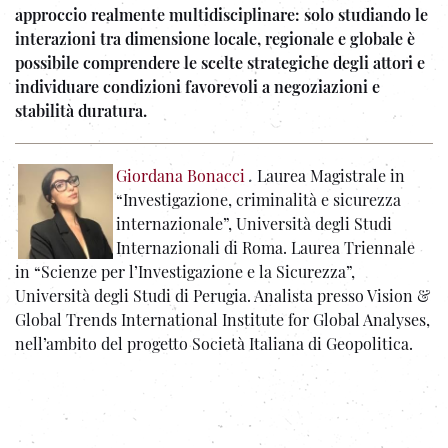
approccio realmente multidisciplinare: solo studiando le
interazioni tra dimensione locale, regionale e globale è
possibile comprendere le scelte strategiche degli attori e
individuare condizioni favorevoli a negoziazioni e
stabilità duratura.
Giordana Bonacci
.
Laurea Magistrale in
“Investigazione, criminalità e sicurezza
internazionale”, Università degli Studi
Internazionali di Roma. Laurea Triennale
in “Scienze per l’Investigazione e la Sicurezza”,
Università degli Studi di Perugia. Analista presso Vision &
Global Trends International Institute for Global Analyses,
nell’ambito del progetto Società Italiana di Geopolitica.