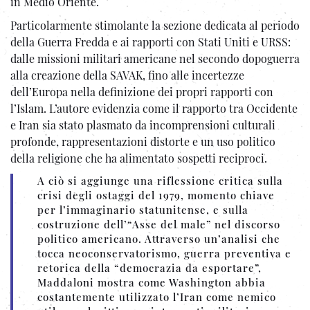
in Medio Oriente.
Particolarmente stimolante la sezione dedicata al periodo
della Guerra Fredda e ai rapporti con Stati Uniti e URSS:
dalle missioni militari americane nel secondo dopoguerra
alla creazione della SAVAK, fino alle incertezze
dell’Europa nella definizione dei propri rapporti con
l’Islam. L’autore evidenzia come il rapporto tra Occidente
e Iran sia stato plasmato da incomprensioni culturali
profonde, rappresentazioni distorte e un uso politico
della religione che ha alimentato sospetti reciproci.
A ciò si aggiunge una riflessione critica sulla
crisi degli ostaggi del 1979, momento chiave
per l’immaginario statunitense, e sulla
costruzione dell’“Asse del male” nel discorso
politico americano. Attraverso un’analisi che
tocca neoconservatorismo, guerra preventiva e
retorica della “democrazia da esportare”,
Maddaloni mostra come Washington abbia
costantemente utilizzato l’Iran come nemico