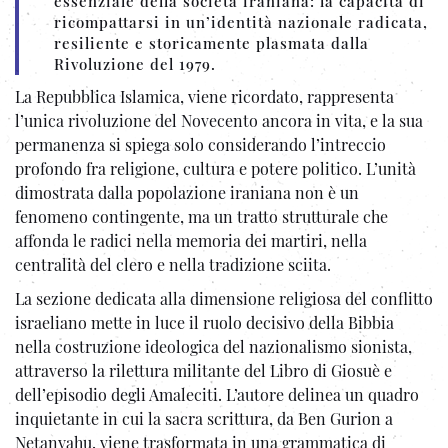
essenziale della società iraniana: la capacità di
ricompattarsi in un’identità nazionale radicata,
resiliente e storicamente plasmata dalla
Rivoluzione del 1979.
La Repubblica Islamica, viene ricordato, rappresenta
l’unica rivoluzione del Novecento ancora in vita, e la sua
permanenza si spiega solo considerando l’intreccio
profondo fra religione, cultura e potere politico. L’unità
dimostrata dalla popolazione iraniana non è un
fenomeno contingente, ma un tratto strutturale che
affonda le radici nella memoria dei martiri, nella
centralità del clero e nella tradizione sciita.
La sezione dedicata alla dimensione religiosa del conflitto
israeliano mette in luce il ruolo decisivo della Bibbia
nella costruzione ideologica del nazionalismo sionista,
attraverso la rilettura militante del Libro di Giosuè e
dell’episodio degli Amaleciti. L’autore delinea un quadro
inquietante in cui la sacra scrittura, da Ben Gurion a
Netanyahu, viene trasformata in una grammatica di