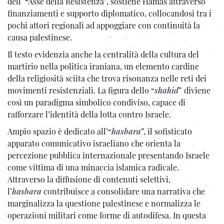
dell’ “Asse della Resistenza”, sostiene Hamas attraverso
finanziamenti e supporto diplomatico, collocandosi tra i
pochi attori regionali ad appoggiare con continuità la
causa palestinese.
Il testo evidenzia anche la centralità della cultura del
martirio nella politica iraniana, un elemento cardine
della religiosità sciita che trova risonanza nelle reti dei
movimenti resistenziali. La figura dello “
shahid
” diviene
così un paradigma simbolico condiviso, capace di
rafforzare l’identità della lotta contro Israele.
Ampio spazio è dedicato all’“
hasbara
”, il sofisticato
apparato comunicativo israeliano che orienta la
percezione pubblica internazionale presentando Israele
come vittima di una minaccia islamica radicale.
Attraverso la diffusione di contenuti selettivi,
l’
hasbara
contribuisce a consolidare una narrativa che
marginalizza la questione palestinese e normalizza le
operazioni militari come forme di autodifesa. In questa