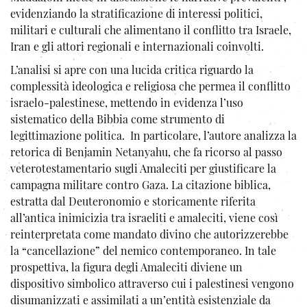
evidenziando la stratificazione di interessi politici,
militari e culturali che alimentano il conflitto tra Israele,
Iran e gli attori regionali e internazionali coinvolti.
L’analisi si apre con una lucida critica riguardo la
complessità ideologica e religiosa che permea il conflitto
israelo-palestinese, mettendo in evidenza l’uso
sistematico della Bibbia come strumento di
legittimazione politica. In particolare, l’autore analizza la
retorica di Benjamin Netanyahu, che fa ricorso al passo
veterotestamentario sugli Amaleciti per giustificare la
campagna militare contro Gaza. La citazione biblica,
estratta dal Deuteronomio e storicamente riferita
all’antica inimicizia tra israeliti e amaleciti, viene così
reinterpretata come mandato divino che autorizzerebbe
la “cancellazione” del nemico contemporaneo. In tale
prospettiva, la figura degli Amaleciti diviene un
dispositivo simbolico attraverso cui i palestinesi vengono
disumanizzati e assimilati a un’entità esistenziale da