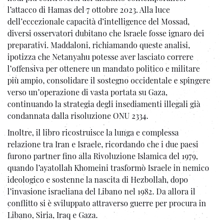
l’attacco di Hamas del 7 ottobre 2023. Alla luce
dell’eccezionale capacità d’intelligence del Mossad,
diversi osservatori dubitano che Israele fosse ignaro dei
preparativi. Maddaloni, richiamando queste analisi,
ipotizza che Netanyahu potesse aver lasciato correre
l’offensiva per ottenere un mandato politico e militare
più ampio, consolidare il sostegno occidentale e spingere
verso un’operazione di vasta portata su Gaza,
continuando la strategia degli insediamenti illegali già
condannata dalla risoluzione ONU 2334.
Inoltre, il libro ricostruisce la lunga e complessa
relazione tra Iran e Israele, ricordando che i due paesi
furono partner fino alla Rivoluzione Islamica del 1979,
quando l’ayatollah Khomeini trasformò Israele in nemico
ideologico e sostenne la nascita di Hezbollah, dopo
l’invasione israeliana del Libano nel 1982. Da allora il
conflitto si è sviluppato attraverso guerre per procura in
Libano, Siria, Iraq e Gaza.