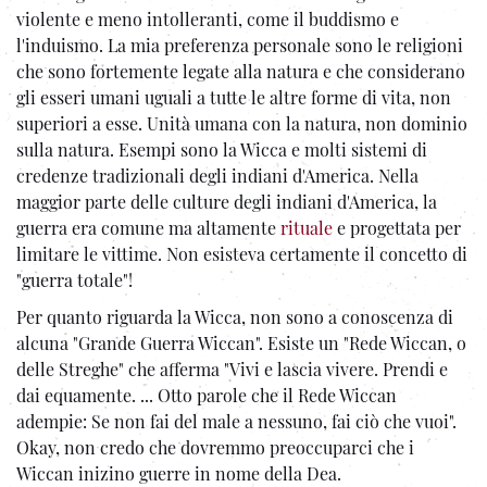
violente e meno intolleranti, come il buddismo e
l'induismo. La mia preferenza personale sono le religioni
che sono fortemente legate alla natura e che considerano
gli esseri umani uguali a tutte le altre forme di vita, non
superiori a esse. Unità umana con la natura, non dominio
sulla natura. Esempi sono la Wicca e molti sistemi di
credenze tradizionali degli indiani d'America. Nella
maggior parte delle culture degli indiani d'America, la
guerra era comune ma altamente
rituale
e progettata per
limitare le vittime. Non esisteva certamente il concetto di
"guerra totale"!
Per quanto riguarda la Wicca, non sono a conoscenza di
alcuna "Grande Guerra Wiccan". Esiste un "Rede Wiccan, o
delle Streghe" che afferma "Vivi e lascia vivere. Prendi e
dai equamente. ... Otto parole che il Rede Wiccan
adempie: Se non fai del male a nessuno, fai ciò che vuoi".
Okay, non credo che dovremmo preoccuparci che i
Wiccan inizino guerre in nome della Dea.