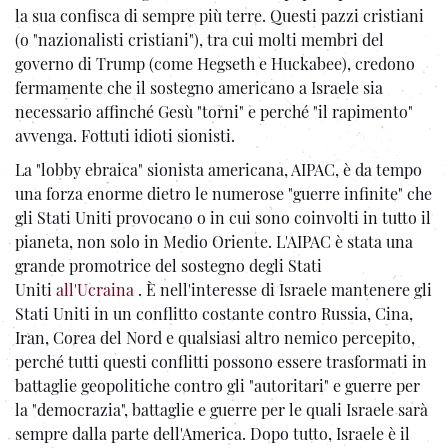
la sua confisca di sempre più terre. Questi pazzi cristiani
(o "nazionalisti cristiani"), tra cui molti membri del
governo di Trump (come Hegseth e Huckabee), credono
fermamente che il sostegno americano a Israele sia
necessario affinché Gesù "torni" e perché "il rapimento"
avvenga. Fottuti idioti sionisti.
La "lobby ebraica" sionista americana, AIPAC, è da tempo
una forza enorme dietro le numerose "guerre infinite" che
gli Stati Uniti provocano o in cui sono coinvolti in tutto il
pianeta, non solo in Medio Oriente. L'AIPAC è stata una
grande promotrice del sostegno degli Stati
Uniti
all'Ucraina
. È nell'interesse di Israele mantenere gli
Stati Uniti in un conflitto costante contro Russia, Cina,
Iran, Corea del Nord e qualsiasi altro nemico percepito,
perché tutti questi conflitti possono essere trasformati in
battaglie geopolitiche contro gli "autoritari" e guerre per
la "democrazia", ​​battaglie e guerre per le quali Israele sarà
sempre dalla parte dell'America. Dopo tutto, Israele è il