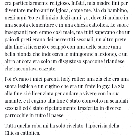
era particolarmente religioso. Infatti, mia madre finì per
diventare molto antireligiosa, come me. Ma da bambino,
negli anni '60 e all'inizio degli anni '70, dovetti andare in
una scuola elementare e in una chiesa cattolica. Le suore
insegnanti non erano così male, ma tutti sapevano che un
paio di preti erano dei pervertiti sessuali, un altro prete
alla fine si licenziò e scappò con una delle suore (una
bella bionda che indossava le minigonne a lezione), e un
altro ancora era solo un disgustoso spaccone irlandese
che raccontava cazzate.
Poi c'erano i miei parenti holy roller: una zia che era una
suora lesbica e un cugino che era un fratello gay. La zia
alla fine si è licenziata per andare a vivere con la sua
amante, e il cugino alla fine è stato coinvolto in scandali
sessuali ed è stato ripetutamente trasferito in diverse
parrocchie in tutto il paese.
Tutta quella roba mi ha solo rivelato l'ipocrisia della
Chiesa cattolica.