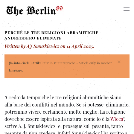
Perché le tre religioni abramitiche
andrebbero eliminate
Written by AJ Smuskiewicz on
14 April 2025
.
×
{fa-info-circle } Artikel nur in Muttersprache - Article only in mother
language.
"Credo da tempo che le tre religioni abramitiche siano
alla base dei conflitti nel mondo. Se si potesse eliminarle,
potremmo vivere certamente molto meglio. La religione
dovrebbe essere ispirata alla natura, come lo è la
Wicca
",
scrive A. J. Smuskiewicz e, prosegue sul pesante, tanto
pesante da non credere. Infatti Smuskiewicz l'ha scritto a