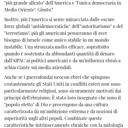
"più grande alleato" dell'America e "l'unica democrazia in
Medio Oriente". Giusto?
Inoltre, più l'America si sente minacciata dalle oscure
forze globali "antidemocratiche" dell'"autoritarismo" o del
"terrorismo", più gli americani penseranno di aver
bisogno di Israele come amico stabile in un mondo
instabile. Una stronzata molto efficace, soprattutto
quando è sostenuta da abbondanti quantità di denaro
dall'AIPAC ai politici americani e da un'influenza ebraica
schiacciante sui media aziendali.
Anche se i guerrafondai neocon ebrei che spingono
costantemente gli Stati Uniti in conflitti esteri non sono
particolarmente religiosi, sono sicuramente motivati ​​dai
principi dell'ebraismo. È stato loro insegnato che sono il
"popolo eletto" di Dio e provengono da una cultura
caratterizzata da un'ambizione estrema e da nozioni di
superiorità sugli altri popoli. Combinate queste
caratteristiche intrinsecamente ebraiche con la mitologia