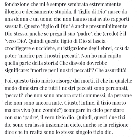
fondazione che mi è sempre sembrata estremamente
illogica e decisamente stupida. Il "figlio di Dio" nasce da
una donna e un uomo che non hanno mai avuto rapporti
sessuali. Questo "figlio di Dio" è anche presumibilmente
Dio stesso, anche se prega il suo "padre", che (credo) è il
"vero Dio". Quindi questo figlio di Dio si lascia
crocifiggere e uccidere, su istigazione degli ebrei, così da
poter "morire per i nostri peccati". Non ho mai capito
quella parte della storia! Che diavolo dovrebbe
significare: "morire per i nostri peccati"? Che assurdità!
Poi, questo tizio morto risorge dai morti, il che in qualche
modo dimostra che tutti i nostri peccati sono perdonati,
"peccati" che non sono ancora stati commessi, da persone
che non sono ancora nate. Giusto! Infine, il tizio morto
ma ora vivo (uno zombie?) scompare in cielo per stare
con suo "padre", il vero tizio dio. Quindi, questi due tizi
dio sono ora lassù insieme in cielo, anche se la religione
dice che in realtà sono lo stesso singolo tizio dio.