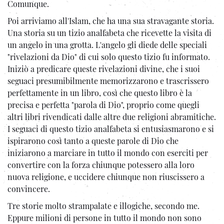
Comunque.
Poi arriviamo all'Islam, che ha una sua stravagante storia.
Una storia su un tizio analfabeta che ricevette la visita di
un angelo in una grotta. L'angelo gli diede delle speciali
"rivelazioni da Dio" di cui solo questo tizio fu informato.
Iniziò a predicare queste rivelazioni divine, che i suoi
seguaci presumibilmente memorizzarono e trascrissero
perfettamente in un libro, così che questo libro è la
precisa e perfetta "parola di Dio", proprio come quegli
altri libri rivendicati dalle altre due religioni abramitiche.
I seguaci di questo tizio analfabeta si entusiasmarono e si
ispirarono così tanto a queste parole di Dio che
iniziarono a marciare in tutto il mondo con eserciti per
convertire con la forza chiunque potessero alla loro
nuova religione, e uccidere chiunque non riuscissero a
convincere.
Tre storie molto strampalate e illogiche, secondo me.
Eppure milioni di persone in tutto il mondo non sono