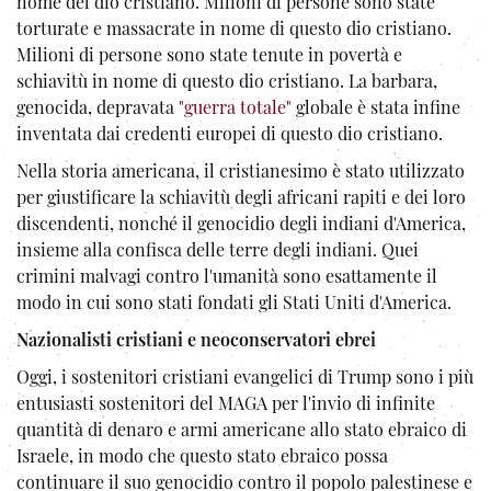
nome del dio cristiano. Milioni di persone sono state
torturate e massacrate in nome di questo dio cristiano.
Milioni di persone sono state tenute in povertà e
schiavitù in nome di questo dio cristiano. La barbara,
genocida, depravata
"guerra totale"
globale è stata infine
inventata dai credenti europei di questo dio cristiano.
Nella storia americana, il cristianesimo è stato utilizzato
per giustificare la schiavitù degli africani rapiti e dei loro
discendenti, nonché il genocidio degli indiani d'America,
insieme alla confisca delle terre degli indiani. Quei
crimini malvagi contro l'umanità sono esattamente il
modo in cui sono stati fondati gli Stati Uniti d'America.
Nazionalisti cristiani e neoconservatori ebrei
Oggi, i sostenitori cristiani evangelici di Trump sono i più
entusiasti sostenitori del MAGA per l'invio di infinite
quantità di denaro e armi americane allo stato ebraico di
Israele, in modo che questo stato ebraico possa
continuare il suo genocidio contro il popolo palestinese e