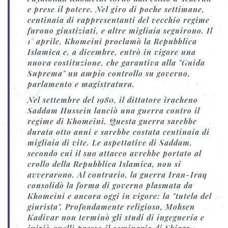
e prese il potere. Nel giro di poche settimane,
centinaia di rappresentanti del vecchio regime
furono giustiziati, e altre migliaia seguirono. Il
1° aprile, Khomeini proclamò la Repubblica
Islamica e, a dicembre, entrò in vigore una
nuova costituzione, che garantiva alla "Guida
Suprema" un ampio controllo su governo,
parlamento e magistratura.
Nel settembre del 1980, il dittatore iracheno
Saddam Hussein lanciò una guerra contro il
regime di Khomeini. Questa guerra sarebbe
durata otto anni e sarebbe costata centinaia di
migliaia di vite. Le aspettative di Saddam,
secondo cui il suo attacco avrebbe portato al
crollo della Repubblica Islamica, non si
avverarono. Al contrario, la guerra Iran-Iraq
consolidò la forma di governo plasmata da
Khomeini e ancora oggi in vigore: la "tutela del
giurista". Profondamente religioso, Mohsen
Kadivar non terminò gli studi di ingegneria e
iniziò quelli presso il seminario di Shiraz.