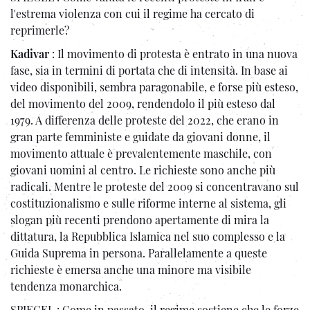
l'estrema violenza con cui il regime ha cercato di
reprimerle?
Kadivar
: Il movimento di protesta è entrato in una nuova
fase, sia in termini di portata che di intensità. In base ai
video disponibili, sembra paragonabile, e forse più esteso,
del movimento del 2009, rendendolo il più esteso dal
1979. A differenza delle proteste del 2022, che erano in
gran parte femministe e guidate da giovani donne, il
movimento attuale è prevalentemente maschile, con
giovani uomini al centro. Le richieste sono anche più
radicali. Mentre le proteste del 2009 si concentravano sul
costituzionalismo e sulle riforme interne al sistema, gli
slogan più recenti prendono apertamente di mira la
dittatura, la Repubblica Islamica nel suo complesso e la
Guida Suprema in persona. Parallelamente a queste
richieste è emersa anche una minore ma visibile
tendenza monarchica.
SPIEGEL : Come in passato, il regime sostiene che le forze