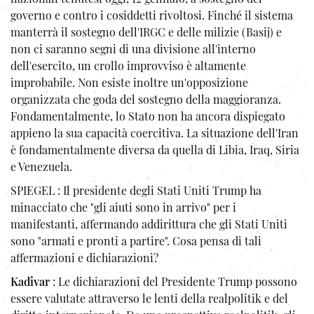
governo e contro i cosiddetti rivoltosi. Finché il sistema
manterrà il sostegno dell'IRGC e delle milizie (Basij) e
non ci saranno segni di una divisione all'interno
dell'esercito, un crollo improvviso è altamente
improbabile. Non esiste inoltre un'opposizione
organizzata che goda del sostegno della maggioranza.
Fondamentalmente, lo Stato non ha ancora dispiegato
appieno la sua capacità coercitiva. La situazione dell'Iran
è fondamentalmente diversa da quella di Libia, Iraq, Siria
e Venezuela.
SPIEGEL : Il presidente degli Stati Uniti Trump ha
minacciato che "gli aiuti sono in arrivo" per i
manifestanti, affermando addirittura che gli Stati Uniti
sono "armati e pronti a partire". Cosa pensa di tali
affermazioni e dichiarazioni?
Kadivar
: Le dichiarazioni del Presidente Trump possono
essere valutate attraverso le lenti della realpolitik e del