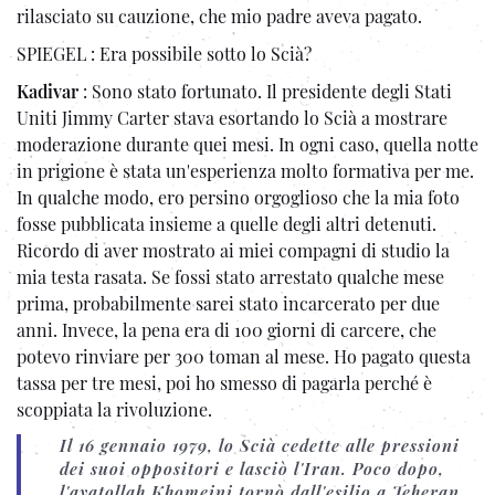
rilasciato su cauzione, che mio padre aveva pagato.
SPIEGEL : Era possibile sotto lo Scià?
Kadivar
: Sono stato fortunato. Il presidente degli Stati
Uniti Jimmy Carter stava esortando lo Scià a mostrare
moderazione durante quei mesi. In ogni caso, quella notte
in prigione è stata un'esperienza molto formativa per me.
In qualche modo, ero persino orgoglioso che la mia foto
fosse pubblicata insieme a quelle degli altri detenuti.
Ricordo di aver mostrato ai miei compagni di studio la
mia testa rasata. Se fossi stato arrestato qualche mese
prima, probabilmente sarei stato incarcerato per due
anni. Invece, la pena era di 100 giorni di carcere, che
potevo rinviare per 300 toman al mese. Ho pagato questa
tassa per tre mesi, poi ho smesso di pagarla perché è
scoppiata la rivoluzione.
Il 16 gennaio 1979, lo Scià cedette alle pressioni
dei suoi oppositori e lasciò l'Iran. Poco dopo,
l'ayatollah Khomeini tornò dall'esilio a Teheran