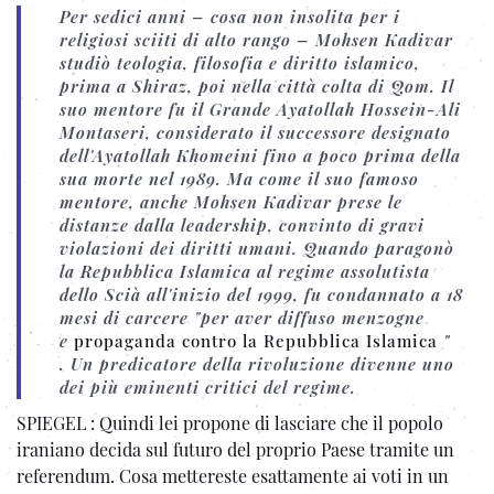
Per sedici anni – cosa non insolita per i
religiosi sciiti di alto rango – Mohsen Kadivar
studiò teologia, filosofia e diritto islamico,
prima a Shiraz, poi nella città colta di Qom. Il
suo mentore fu il Grande Ayatollah Hossein-Ali
Montaseri, considerato il successore designato
dell'Ayatollah Khomeini fino a poco prima della
sua morte nel 1989. Ma come il suo famoso
mentore, anche Mohsen Kadivar prese le
distanze dalla leadership, convinto di gravi
violazioni dei diritti umani. Quando paragonò
la Repubblica Islamica al regime assolutista
dello Scià all'inizio del 1999, fu condannato a 18
mesi di carcere "per aver diffuso menzogne ​​
e
propaganda contro la Repubblica Islamica
"
.
Un predicatore della rivoluzione divenne uno
dei più eminenti critici del regime.
SPIEGEL : Quindi lei propone di lasciare che il popolo
iraniano decida sul futuro del proprio Paese tramite un
referendum. Cosa mettereste esattamente ai voti in un