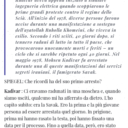
ingegneria elettrica quando scoppiarono le
prime grandi proteste contro il regime dello
Scià. All'inizio del 1978, diverse persone furono
uccise durante una manifestazione a sostegno
dell'ayatollah Ruholla Khomeini, che viveva in
esilio. Secondo i riti sciiti, 40 giorni dopo, si
tennero raduni di lutto in tutto il paese, che
provocarono nuovamente morti e feriti – un
ciclo che si sarebbe ripetuto ogni 40 giorni. Nel
maggio 1978, Mohsen Kadivar fu arrestato
durante una di queste manifestazioni dai servizi
segreti iraniani, il famigerato Savak.
SPIEGEL: Che ricordi ha del suo primo arresto?
Kadivar
: Ci eravamo radunati in una moschea e, quando
siamo usciti, qualcuno mi ha afferrato da dietro. L'ho
capito subito: era la Savak. Ero la prima e la più giovane
persona ad essere arrestata quel giorno. In prigione,
prima mi hanno rasato la testa, poi hanno fissato una
data per il processo. Fino a quella data, però, ero stato