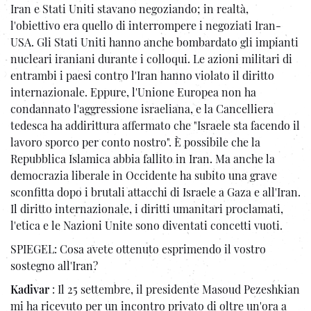
Iran e Stati Uniti stavano negoziando; in realtà,
l'obiettivo era quello di interrompere i negoziati Iran-
USA. Gli Stati Uniti hanno anche bombardato gli impianti
nucleari iraniani durante i colloqui. Le azioni militari di
entrambi i paesi contro l'Iran hanno violato il diritto
internazionale. Eppure, l'Unione Europea non ha
condannato l'aggressione israeliana, e la Cancelliera
tedesca ha addirittura affermato che "Israele sta facendo il
lavoro sporco per conto nostro". È possibile che la
Repubblica Islamica abbia fallito in Iran. Ma anche la
democrazia liberale in Occidente ha subito una grave
sconfitta dopo i brutali attacchi di Israele a Gaza e all'Iran.
Il diritto internazionale, i diritti umanitari proclamati,
l'etica e le Nazioni Unite sono diventati concetti vuoti.
SPIEGEL: Cosa avete ottenuto esprimendo il vostro
sostegno all'Iran?
Kadivar
: Il 25 settembre, il presidente Masoud Pezeshkian
mi ha ricevuto per un incontro privato di oltre un'ora a