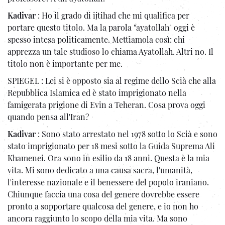
Kadivar
: Ho il grado di ijtihad che mi qualifica per
portare questo titolo. Ma la parola "ayatollah" oggi è
spesso intesa politicamente. Mettiamola così: chi
apprezza un tale studioso lo chiama Ayatollah. Altri no. Il
titolo non è importante per me.
SPIEGEL : Lei si è opposto sia al regime dello Scià che alla
Repubblica Islamica ed è stato imprigionato nella
famigerata prigione di Evin a Teheran. Cosa prova oggi
quando pensa all'Iran?
Kadivar
: Sono stato arrestato nel 1978 sotto lo Scià e sono
stato imprigionato per 18 mesi sotto la Guida Suprema Ali
Khamenei. Ora sono in esilio da 18 anni. Questa è la mia
vita. Mi sono dedicato a una causa sacra, l'umanità,
l'interesse nazionale e il benessere del popolo iraniano.
Chiunque faccia una cosa del genere dovrebbe essere
pronto a sopportare qualcosa del genere, e io non ho
ancora raggiunto lo scopo della mia vita. Ma sono