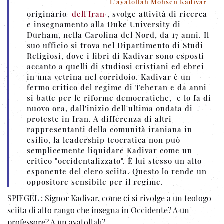
L'ayatollah Mohsen Kadivar
originario
dell'Iran
, svolge attività di ricerca
e insegnamento alla Duke University di
Durham, nella Carolina del Nord, da 17 anni. Il
suo ufficio si trova nel Dipartimento di Studi
Religiosi, dove i libri di Kadivar sono esposti
accanto a quelli di studiosi cristiani ed ebrei
in una vetrina nel corridoio. Kadivar è un
fermo critico del regime di Teheran e da anni
si batte per le riforme democratiche, e lo fa di
nuovo ora, dall'inizio dell'ultima ondata di
proteste in Iran. A differenza di altri
rappresentanti della comunità iraniana in
esilio, la leadership teocratica non può
semplicemente liquidare Kadivar come un
critico "occidentalizzato". È lui stesso un alto
esponente del clero sciita. Questo lo rende un
oppositore sensibile per il regime.
SPIEGEL : Signor Kadivar, come ci si rivolge a un teologo
sciita di alto rango che insegna in Occidente? A un
professore? A un ayatollah?