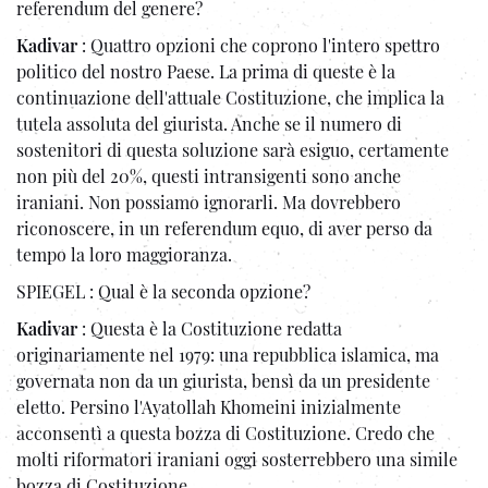
referendum del genere?
Kadivar
: Quattro opzioni che coprono l'intero spettro
politico del nostro Paese. La prima di queste è la
continuazione dell'attuale Costituzione, che implica la
tutela assoluta del giurista. Anche se il numero di
sostenitori di questa soluzione sarà esiguo, certamente
non più del 20%, questi intransigenti sono anche
iraniani. Non possiamo ignorarli. Ma dovrebbero
riconoscere, in un referendum equo, di aver perso da
tempo la loro maggioranza.
SPIEGEL : Qual è la seconda opzione?
Kadivar
: Questa è la Costituzione redatta
originariamente nel 1979: una repubblica islamica, ma
governata non da un giurista, bensì da un presidente
eletto. Persino l'Ayatollah Khomeini inizialmente
acconsentì a questa bozza di Costituzione. Credo che
molti riformatori iraniani oggi sosterrebbero una simile
bozza di Costituzione.