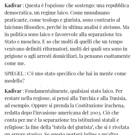
Kadivar
: Questa è l'opzione che sostengo: una repubblica
democratica, un regime laico. Come musulmano
praticante, come teologo e giurista, sono contrario al
laicismo filosofico, perché in ultima analisi è ateismo. Ma
in politica sono laico e favorevole alla separazione tra
Stato e moschea. E so che molti di quelli che un tempo
venivano definiti riformatori, molti dei quali ora sono in
prigione o agli arresti domiciliari, la pensano esattamente
come me.
SPIEGEL : C'è uno stato specifico che hai in mente come
modello?
Kadivar
: Fondamentalmente, qualsiasi stato laico. Per
restare nella regione, si pensi alla Turchia e alla Tunisia,
ad esempio. Oppure si prenda la Costituzione irachena,
redatta dopo l'invasione americana del 2003. Ciò che
conta per me è la separazione tra istituzioni statali e
religiose: la fine della "tutela del giurista", che si è rivelata
un errore storico. Se questo porterà infine a un'altra