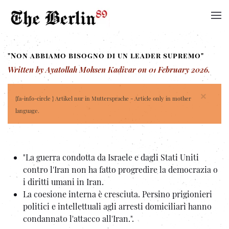
"Non abbiamo bisogno di un leader supremo"
Written by Ayatollah Mohsen Kadivar on
01 February 2026
.
×
{fa-info-circle } Artikel nur in Muttersprache - Article only in mother
language.
"La guerra condotta da Israele e dagli Stati Uniti
contro l'Iran non ha fatto progredire la democrazia o
i diritti umani in Iran.
La coesione interna è cresciuta. Persino prigionieri
politici e intellettuali agli arresti domiciliari hanno
condannato l'attacco all'Iran.".