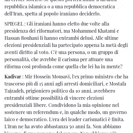
repubblica islamica o a una repubblica democratica
dell'Iran, spetta al popolo iraniano deciderlo.
SPIEGEL : Gli iraniani hanno eletto due volte alla
presidenza dei riformatori, ma Mohammed Khatami e
Hassan Rouhani li hanno entrambi delusi. Alle ultime
elezioni presidenziali ha partecipato appena la metà degli
aventi diritto al voto. C'è una persona, o un gruppo di
personalità, che avrebbe il carisma per attuare una
riforma così profonda come quella che lei ha in mente?
Kadivar
: Mir Hossein Mousavi, l'ex primo ministro che ha
trascorso più di 15 anni agli arresti domiciliari, e Mostafa
Tajzadeh, prigioniero politico da 10 anni, avrebbero
entrambi ottime possibilità di vincere elezioni
presidenziali libere. Condividono la mia opinione nel
sostenere un referendum e, in qualche modo, un governo
laico e democratico. L'era dei leader carismatici è finita.
L'Iran ne ha avuto abbastanza 50 anni fa. Non abbiamo