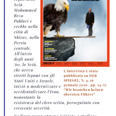
Scià
Mohammed
Reza
Pahlavi e
crebbe nella
città di
Shiraz, nella
Persia
centrale.
All'inizio
degli anni
'60, lo Scià,
che aveva
L'intervista è stata
stretti legami con gli
pubblicata su DER
SPIEGEL, N. 4, 16
Stati Uniti e Israele,
gennaio 2026 , pp. 54-57
iniziò a modernizzare e
“Wir brauchen keinen
occidentalizzare l'Iran,
obersten Führer”
nonostante la
resistenza del clero sciita, perseguitato con
crescente severità.
Kadivar aveva appena iniziato a studiare