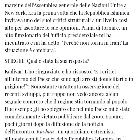
margine dell'Assemblea generale delle Nazioni Unite a
New York. Era la prima volta che la Repubblica islamica
invitava uno dei suoi critici strutturali a un livello così
alto per ascoltare le sue opinioni. Prima di tornare, un
alto funzionario dell'ufficio presidenziale mi ha
incontrato e mi ha detto: "Perché non torna in Iran? La
situazione è cambiata".
SPIEGEL: Qual è stata la sua risposta?
Kadivar
: L'ho ringraziato e ho risposto: "E i critici
all'interno del Paese che sono agli arresti domiciliari o in
prigione!?". Nonostante un'attenta osservazione dei
recenti sviluppi, purtroppo non vedo ancora alcun
segnale concreto che il regime stia tornando al popolo.
Due esempi: gli ho spiegato che nel mio Paese mi è stato
completamente vietato pubblicare dal 2009. Eppure,
pochi giorni dopo la diffusione della notizia
dell'incontro,
Kayhan
, un quotidiano estremista
allineato con il Leader della Repubblica Islamica, ha